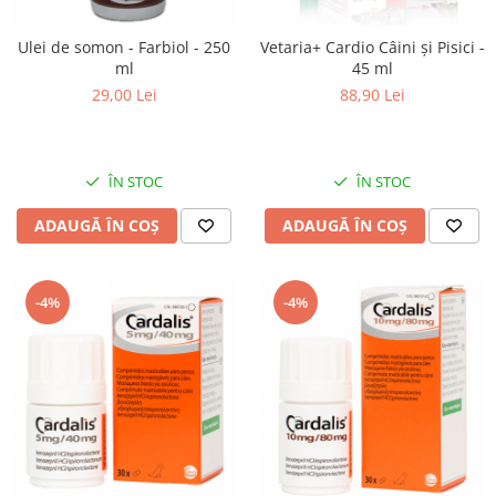
Ulei de somon - Farbiol - 250
Vetaria+ Cardio Câini și Pisici -
ml
45 ml
29,00 Lei
88,90 Lei
ÎN STOC
ÎN STOC
ADAUGĂ ÎN COȘ
ADAUGĂ ÎN COȘ
-4%
-4%