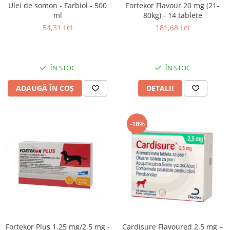
Ulei de somon - Farbiol - 500
Fortekor Flavour 20 mg (21-
ml
80kg) - 14 tablete
54,31 Lei
181,68 Lei
ÎN STOC
ÎN STOC
ADAUGĂ ÎN COȘ
DETALII
-18%
Fortekor Plus 1.25 mg/2.5 mg -
Cardisure Flavoured 2.5 mg –