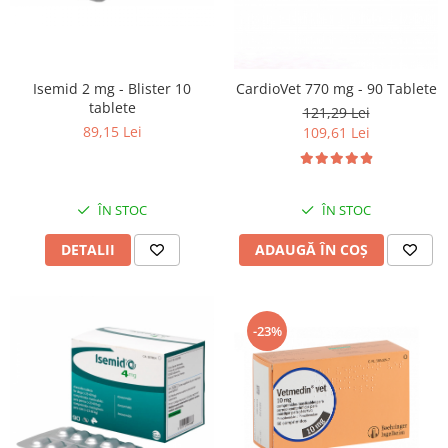
Isemid 2 mg - Blister 10
CardioVet 770 mg - 90 Tablete
tablete
121,29 Lei
89,15 Lei
109,61 Lei
ÎN STOC
ÎN STOC
DETALII
ADAUGĂ ÎN COȘ
-23%