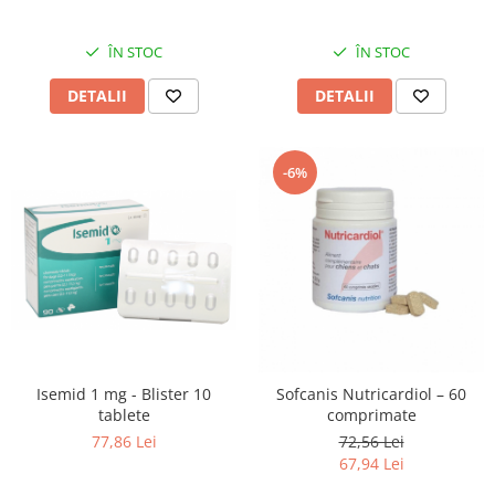
ÎN STOC
ÎN STOC
DETALII
DETALII
-6%
Isemid 1 mg - Blister 10
Sofcanis Nutricardiol – 60
tablete
comprimate
77,86 Lei
72,56 Lei
67,94 Lei