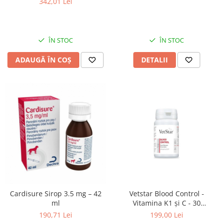
342,01 Lei
ÎN STOC
ÎN STOC
ADAUGĂ ÎN COȘ
DETALII
Cardisure Sirop 3.5 mg – 42
Vetstar Blood Control -
ml
Vitamina K1 și C - 30
comprimate
190,71 Lei
199,00 Lei