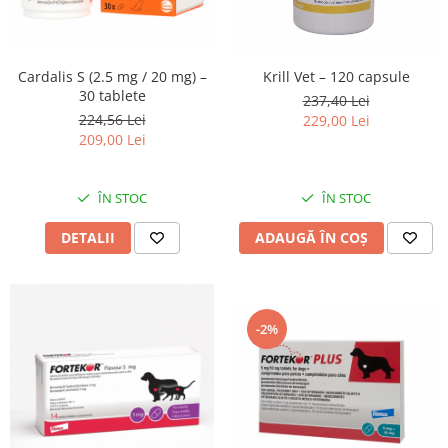
Cardalis S (2.5 mg / 20 mg) –
Krill Vet – 120 capsule
30 tablete
237,40 Lei
224,56 Lei
229,00 Lei
209,00 Lei
ÎN STOC
ÎN STOC
DETALII
ADAUGĂ ÎN COȘ
-2%