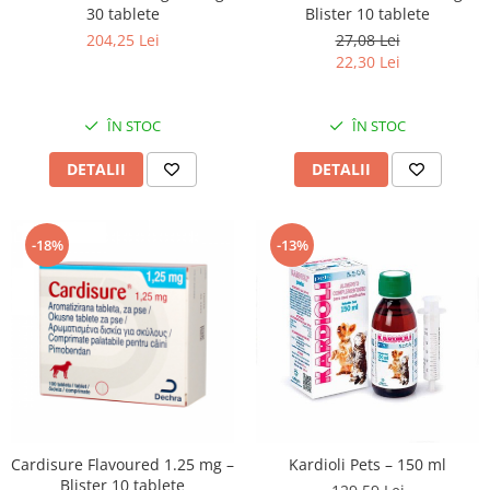
30 tablete
Blister 10 tablete
204,25 Lei
27,08 Lei
22,30 Lei
ÎN STOC
ÎN STOC
DETALII
DETALII
-18%
-13%
Cardisure Flavoured 1.25 mg –
Kardioli Pets – 150 ml
Blister 10 tablete