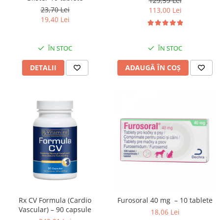
129,59 Lei
23,70 Lei
113,00 Lei
19,40 Lei
ÎN STOC
ÎN STOC
DETALII
ADAUGĂ ÎN COȘ
Rx CV Formula (Cardio
Furosoral 40 mg – 10 tablete
Vascular) – 90 capsule
18,06 Lei