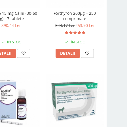
 15 mg Câini (30-60
Forthyron 200µg – 250
g) - 7 tablete
comprimate
390,44 Lei
344,17 Lei
253,90 Lei
ÎN STOC
ÎN STOC
ETALII
DETALII