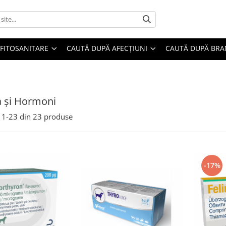
FITOSANITARE
CAUTĂ DUPĂ AFECȚIUNI
CAUTĂ DUPĂ BR
a și Hormoni
1-
23
din
23
produse
-17%