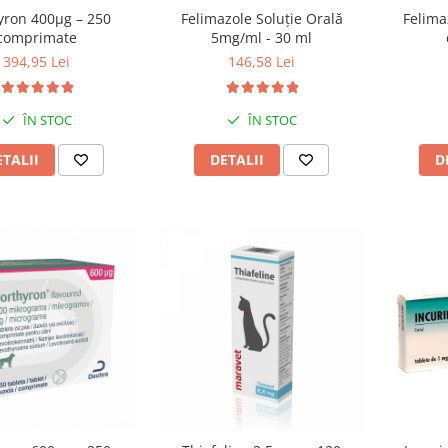
yron 400µg – 250
Felimazole Soluție Orală
Felima
comprimate
5mg/ml - 30 ml
394,95 Lei
146,58 Lei
ÎN STOC
ÎN STOC
ETALII
DETALII
D