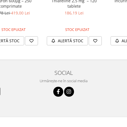
yron 600µg – 250
Thiafeline 2,5 mg – 120
Incuri
comprimate
tablete
78 Lei
419,00 Lei
186,19 Lei
STOC EPUIZAT
STOC EPUIZAT
ERTĂ STOC
ALERTĂ STOC
AL
SOCIAL
Urmărește-ne în social media