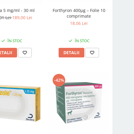
a 5 mg/ml - 30 ml
Forthyron 400µg – Folie 10
comprimate
01 Lei
189,00 Lei
18,06 Lei
ÎN STOC
ÎN STOC
ETALII
DETALII
-42%