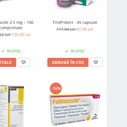
azole 2.5 mg – 100
TiroProtect - 45 capsule
comprimate
117,04 Lei
81,90 Lei
62 Lei
135,00 Lei
ÎN STOC
ÎN STOC
ETALII
ADAUGĂ ÎN COȘ
-16%