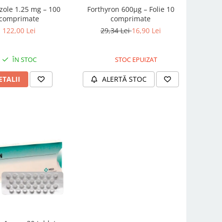
zole 1.25 mg – 100
Forthyron 600µg – Folie 10
comprimate
comprimate
122,00 Lei
29,34 Lei
16,90 Lei
ÎN STOC
STOC EPUIZAT
ETALII
ALERTĂ STOC