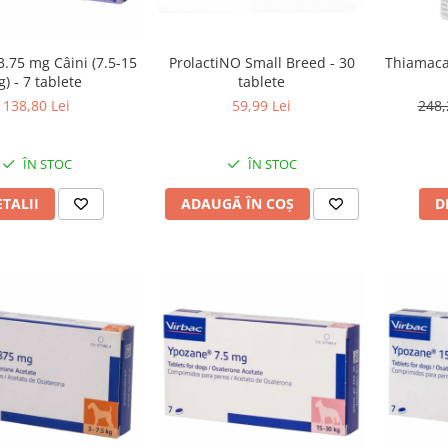
.75 mg Câini (7.5-15
ProlactiNO Small Breed - 30
Thiamaca
g) - 7 tablete
tablete
138,80 Lei
59,99 Lei
248,
ÎN STOC
ÎN STOC
ETALII
ADAUGĂ ÎN COȘ
D