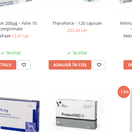
ThyroForce - 120 capsule
on 200µg – Folie 10
Felim
comprimate
233,26 Lei
67 Lei
12,41 Lei
163,
ÎN STOC
ÎN STOC
ADAUGĂ ÎN COȘ
ETALII
D
-13%