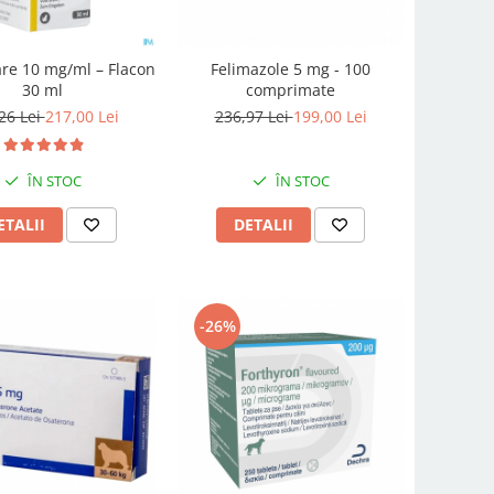
re 10 mg/ml – Flacon
Felimazole 5 mg - 100
30 ml
comprimate
26 Lei
217,00 Lei
236,97 Lei
199,00 Lei
ÎN STOC
ÎN STOC
ETALII
DETALII
-26%