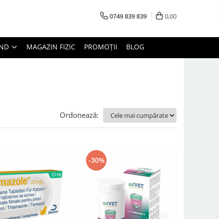
0749 839 839
0,00
AND
MAGAZIN FIZIC
PROMOȚII
BLOG
Ordonează:
-30%