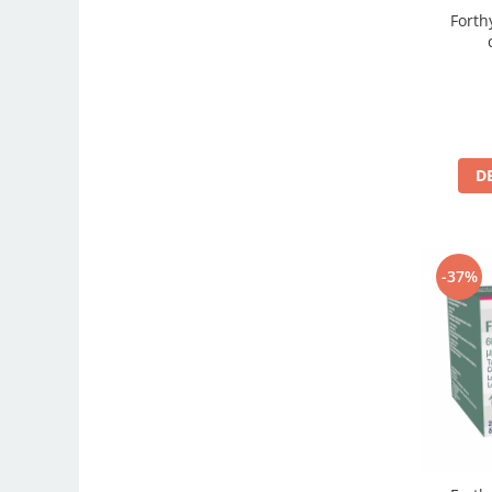
Forth
D
-37%