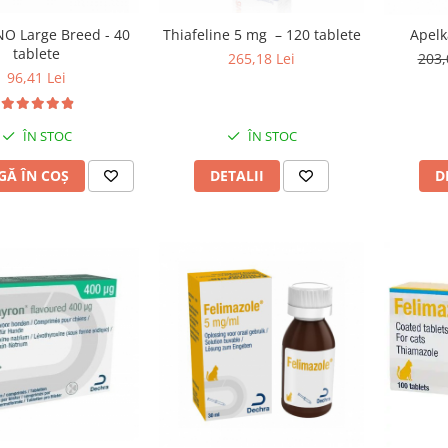
NO Large Breed - 40
Thiafeline 5 mg – 120 tablete
Apelk
tablete
265,18 Lei
203,
96,41 Lei
ÎN STOC
ÎN STOC
Ă ÎN COȘ
DETALII
D