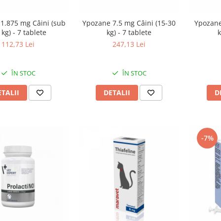
1.875 mg Câini (sub
Ypozane 7.5 mg Câini (15-30
Ypozane
 kg) - 7 tablete
kg) - 7 tablete
k
112,73 Lei
247,13 Lei
ÎN STOC
ÎN STOC
ETALII
DETALII
D
-7%