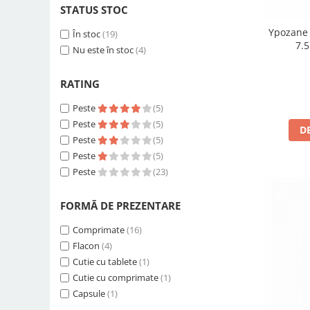
200 Lei - 250 Lei
(3)
STATUS STOC
250 Lei - 300 Lei
(2)
Ypozane 
300 Lei - 400 Lei
În stoc
(19)
(2)
7.5
400 Lei - 500 Lei
Nu este în stoc
(4)
(1)
RATING
Peste
(5)
Peste
(5)
D
Peste
(5)
Peste
(5)
Peste
(23)
FORMĂ DE PREZENTARE
Comprimate
(16)
Flacon
(4)
Cutie cu tablete
(1)
Cutie cu comprimate
(1)
Capsule
(1)