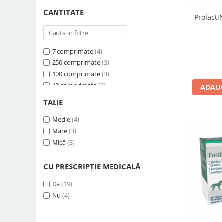
CANTITATE
Prolacti
7 comprimate
(4)
250 comprimate
(3)
100 comprimate
(3)
10 comprimate
(3)
ADAUG
30 ml
(3)
TALIE
120 comprimate
(2)
30 comprimate
Medie
(4)
(2)
45 capsule
Mare
(3)
(1)
40 comprimate
Mică
(3)
(1)
120 capsule
(1)
CU PRESCRIPȚIE MEDICALĂ
Da
(19)
Nu
(4)