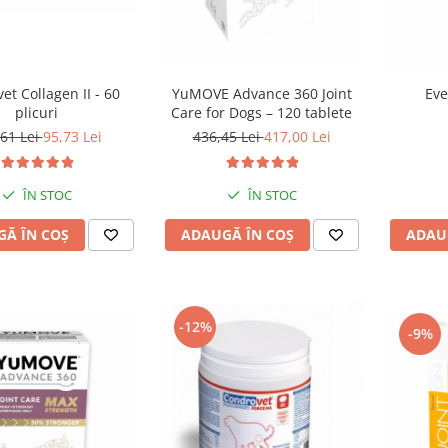
et Collagen II - 60
YuMOVE Advance 360 Joint
Eve
plicuri
Care for Dogs – 120 tablete
61 Lei
95,73 Lei
436,45 Lei
417,00 Lei
ÎN STOC
ÎN STOC
Ă ÎN COȘ
ADAUGĂ ÎN COȘ
ADAU
-12%
-9%