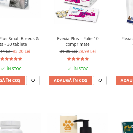
Plus Small Breeds &
Evexia Plus – Folie 10
Flexa
ts - 30 tablete
comprimate
44 Lei
93,20 Lei
31,00 Lei
29,99 Lei
ÎN STOC
ÎN STOC
Ă ÎN COȘ
ADAUGĂ ÎN COȘ
ADAU