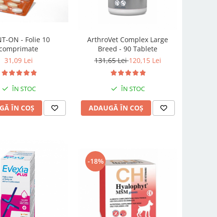
NT-ON - Folie 10
ArthroVet Complex Large
comprimate
Breed - 90 Tablete
31,09 Lei
131,65 Lei
120,15 Lei
ÎN STOC
ÎN STOC
GĂ ÎN COȘ
ADAUGĂ ÎN COȘ
-18%