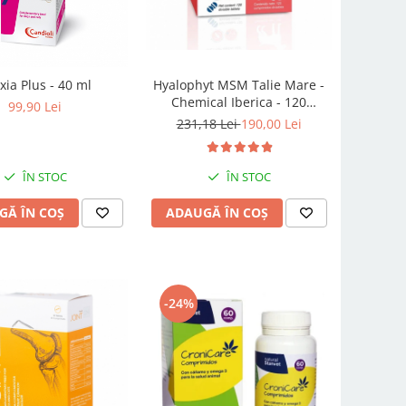
Hyalophyt MSM Talie Mare -
xia Plus - 40 ml
Chemical Iberica - 120
99,90 Lei
comprimate
231,18 Lei
190,00 Lei
ÎN STOC
ÎN STOC
ADAUGĂ ÎN COȘ
GĂ ÎN COȘ
-24%