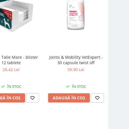
 Talie Mare - blister
Joints & Mobility VetExpert -
12 tablete
30 capsule twist off
28,42 Lei
39,90 Lei
ÎN STOC
ÎN STOC
GĂ ÎN COȘ
ADAUGĂ ÎN COȘ