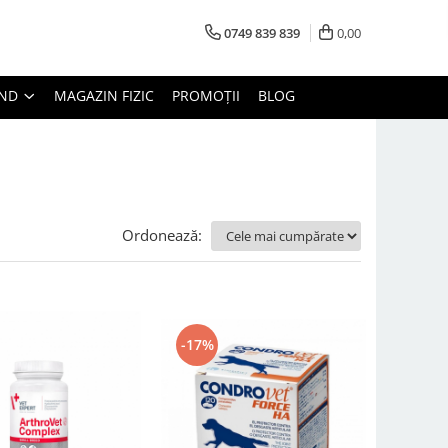
0749 839 839
0,00
AND
MAGAZIN FIZIC
PROMOȚII
BLOG
Ordonează:
-17%