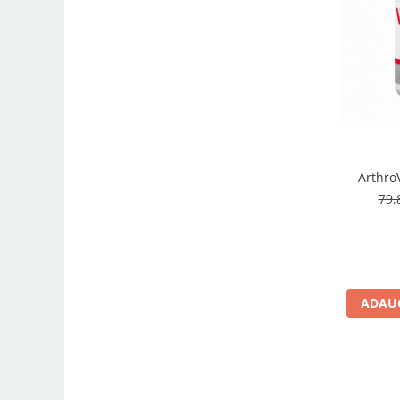
ArthroV
79,
ADAUG