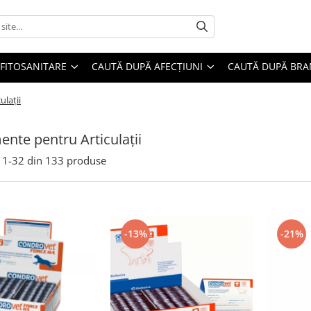
FITOSANITARE
CAUTĂ DUPĂ AFECȚIUNI
CAUTĂ DUPĂ BR
ulații
ente pentru Articulații
1-
32
din
133
produse
-13%
-21%