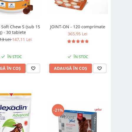
 Soft Chew S (sub 15
JOINT-ON - 120 comprimate
g) - 30 tablete
365,95 Lei
13 Lei
147,11 Lei
ÎN STOC
ÎN STOC
GĂ ÎN COȘ
ADAUGĂ ÎN COȘ
-21%