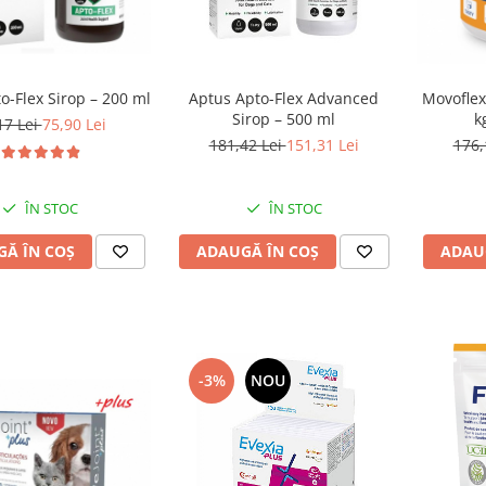
o-Flex Sirop – 200 ml
Aptus Apto-Flex Advanced
Movoflex
Sirop – 500 ml
k
17 Lei
75,90 Lei
181,42 Lei
151,31 Lei
176,
ÎN STOC
ÎN STOC
Ă ÎN COȘ
ADAUGĂ ÎN COȘ
ADAU
-3%
NOU