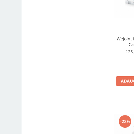
WeJoint 
Ca
125,
ADAUG
-22%