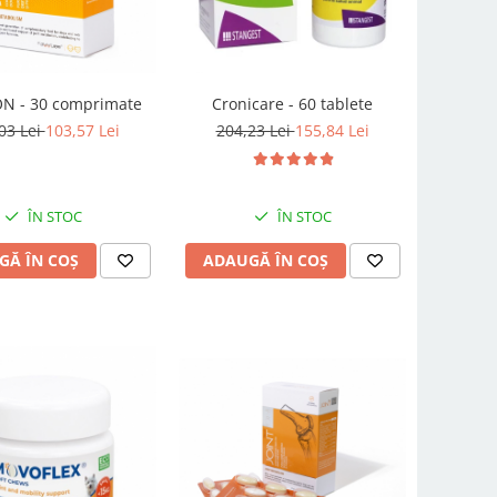
ON - 30 comprimate
Cronicare - 60 tablete
03 Lei
103,57 Lei
204,23 Lei
155,84 Lei
ÎN STOC
ÎN STOC
GĂ ÎN COȘ
ADAUGĂ ÎN COȘ