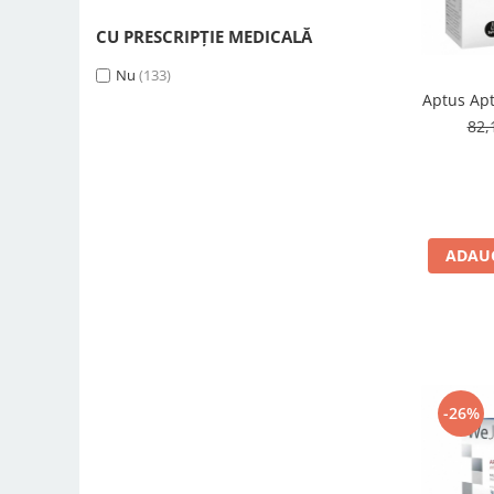
40 ml
(1)
120 capsule
(1)
CU PRESCRIPȚIE MEDICALĂ
1 buc
(1)
Nu
(133)
500 comprimate
(1)
Aptus Apt
8 comprimate
(1)
82,
600 capsule
(1)
50 tablete gumate
(1)
180 comprimate
(1)
60 plicuri
(1)
200 g
(1)
ADAUG
100 comprimate
(1)
240 ml
(1)
45 capsule
(1)
48 comprimate
(1)
150 ml
(1)
435 g
(1)
-26%
100 g
(1)
12 tablete
(1)
250 ml
(1)