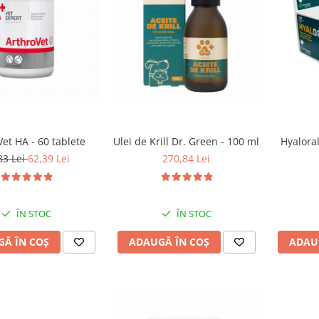
et HA - 60 tablete
Ulei de Krill Dr. Green - 100 ml
Hyaloral
83 Lei
62,39 Lei
270,84 Lei
ÎN STOC
ÎN STOC
Ă ÎN COȘ
ADAUGĂ ÎN COȘ
ADAU