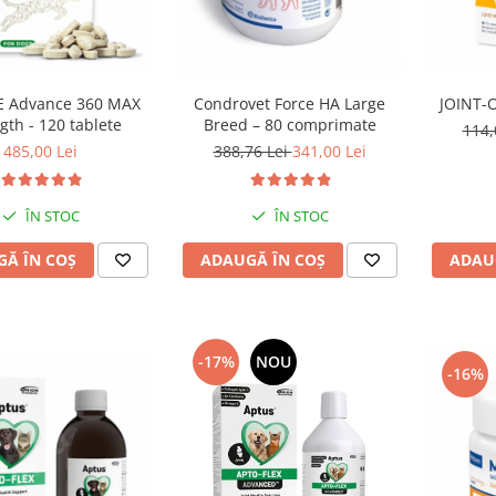
JOINT-
 Advance 360 MAX
Condrovet Force HA Large
gth - 120 tablete
Breed – 80 comprimate
114,
485,00 Lei
388,76 Lei
341,00 Lei
ÎN STOC
ÎN STOC
ADAU
Ă ÎN COȘ
ADAUGĂ ÎN COȘ
-17%
NOU
-16%