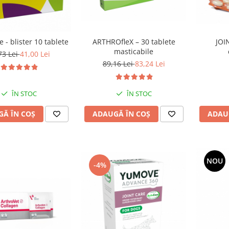
 - blister 10 tablete
ARTHROfleX – 30 tablete
JOI
masticabile
73 Lei
41,00 Lei
89,16 Lei
83,24 Lei
ÎN STOC
ÎN STOC
Ă ÎN COȘ
ADAUGĂ ÎN COȘ
ADAU
NOU
-4%