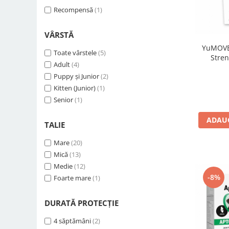
100 ml
Recompensă
(3)
(1)
500 ml
(3)
30 ml
(3)
VÂRSTĂ
200 ml
(3)
YuMOVE
Toate vârstele
(5)
10 ml
(3)
Stren
Adult
(4)
240 comprimate
(3)
Puppy și Junior
(2)
40 comprimate
(3)
Kitten (Junior)
(1)
30 capsule
(2)
Senior
(1)
150 g
(2)
300 comprimate
(2)
ADAUG
TALIE
50 ml
(2)
500 g
(1)
Mare
(20)
360 comprimate
(1)
Mică
(13)
1000 g
(1)
Medie
(12)
80 comprimate
(1)
-8%
Foarte mare
(1)
50 comprimate
(1)
270 comprimate
(1)
DURATĂ PROTECȚIE
55 ml
(1)
4 săptămâni
(2)
12 blistere
(1)