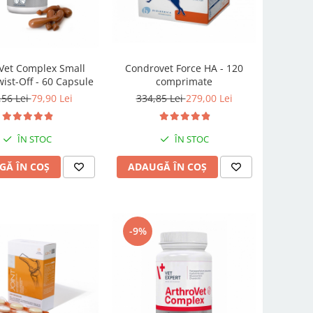
Vet Complex Small
Condrovet Force HA - 120
ist-Off - 60 Capsule
comprimate
,56 Lei
79,90 Lei
334,85 Lei
279,00 Lei
ÎN STOC
ÎN STOC
GĂ ÎN COȘ
ADAUGĂ ÎN COȘ
-9%