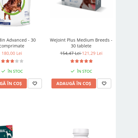
din Advanced - 30
WeJoint Plus Medium Breeds -
comprimate
30 tablete
180,00 Lei
154,47 Lei
121,29 Lei
ÎN STOC
ÎN STOC
GĂ ÎN COȘ
ADAUGĂ ÎN COȘ