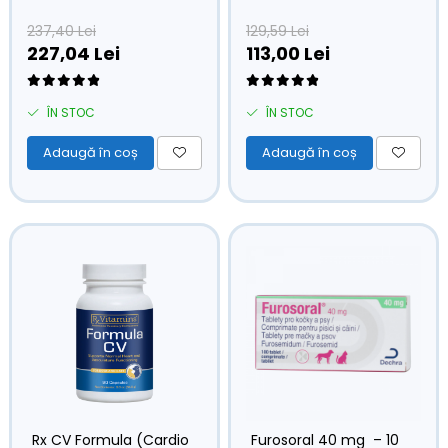
237,40 Lei
129,59 Lei
227,04 Lei
113,00 Lei
ÎN STOC
ÎN STOC
Adaugă în coș
Adaugă în coș
Rx CV Formula (Cardio
Furosoral 40 mg – 10