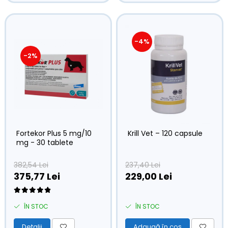
-4%
-2%
Fortekor Plus 5 mg/10
Krill Vet – 120 capsule
mg - 30 tablete
382,54 Lei
237,40 Lei
375,77 Lei
229,00 Lei
ÎN STOC
ÎN STOC
Detalii
Adaugă în coș