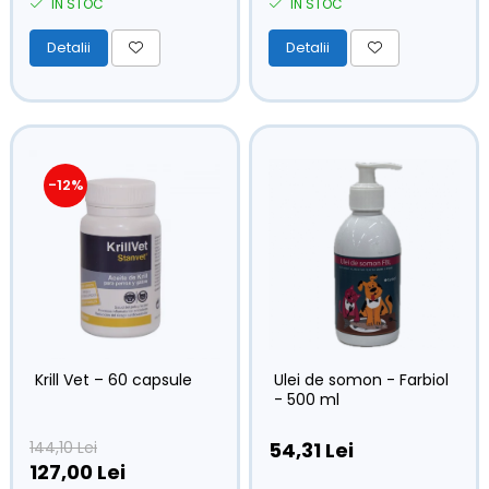
ÎN STOC
ÎN STOC
Detalii
Detalii
-12%
Ulei de somon - Farbiol
Krill Vet – 60 capsule
- 500 ml
54,31 Lei
144,10 Lei
127,00 Lei