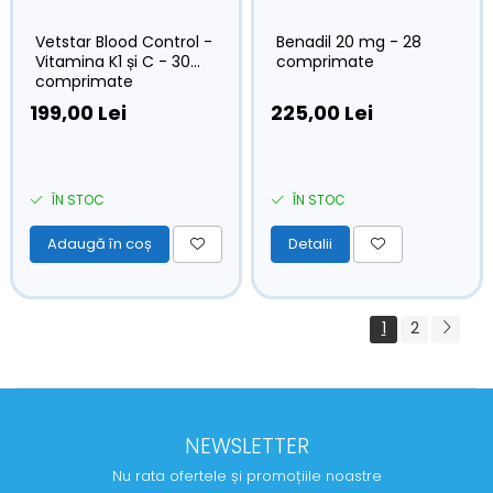
Vetstar Blood Control -
Benadil 20 mg - 28
Vitamina K1 și C - 30
comprimate
comprimate
199,00 Lei
225,00 Lei
ÎN STOC
ÎN STOC
Adaugă în coș
Detalii
1
2
NEWSLETTER
Nu rata ofertele și promoțiile noastre