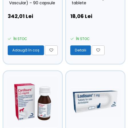
Vascular) – 90 capsule
tablete
342,01 Lei
18,06 Lei
ÎN STOC
ÎN STOC
Adaugă în coș
Detalii