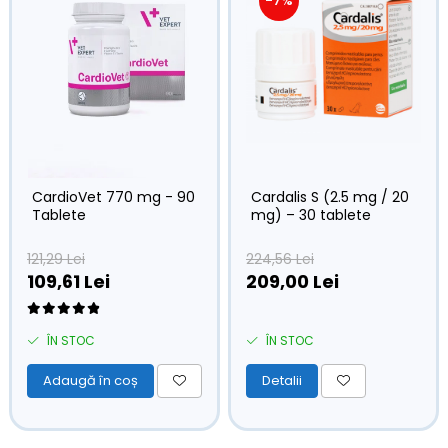
-7%
CardioVet 770 mg - 90
Cardalis S (2.5 mg / 20
Tablete
mg) – 30 tablete
121,29 Lei
224,56 Lei
109,61 Lei
209,00 Lei
ÎN STOC
ÎN STOC
Adaugă în coș
Detalii