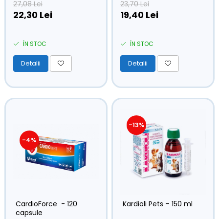
27,08 Lei
23,70 Lei
22,30 Lei
19,40 Lei
ÎN STOC
ÎN STOC
Detalii
Detalii
-13%
-4%
CardioForce - 120
Kardioli Pets – 150 ml
capsule