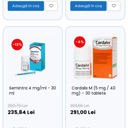
Adaugă în coș
Adaugă în coș
-4%
-13%
Semintra 4 mg/ml - 30
Cardalis M (5 mg / 40
ml
mg) – 30 tablete
269,70 Lei
303,55 Lei
235,84 Lei
291,00 Lei