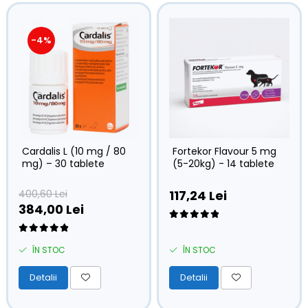
-4%
Cardalis L (10 mg / 80
Fortekor Flavour 5 mg
mg) – 30 tablete
(5-20kg) - 14 tablete
400,60 Lei
117,24 Lei
384,00 Lei
ÎN STOC
ÎN STOC
Detalii
Detalii