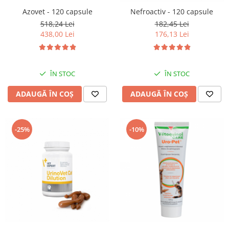
Azovet - 120 capsule
Nefroactiv - 120 capsule
518,24 Lei
182,45 Lei
438,00 Lei
176,13 Lei
ÎN STOC
ÎN STOC
ADAUGĂ ÎN COȘ
ADAUGĂ ÎN COȘ
-25%
-10%