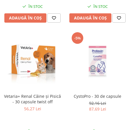
ÎN STOC
ÎN STOC
ADAUGĂ ÎN COȘ
ADAUGĂ ÎN COȘ
-5%
Vetaria+ Renal Câine și Pisică
CystoPro - 30 de capsule
- 30 capsule twist off
92,16 Lei
56,27 Lei
87,69 Lei