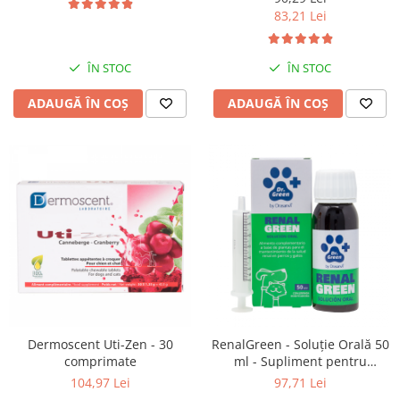
83,21 Lei
ÎN STOC
ÎN STOC
ADAUGĂ ÎN COȘ
ADAUGĂ ÎN COȘ
Dermoscent Uti-Zen - 30
RenalGreen - Soluție Orală 50
comprimate
ml - Supliment pentru
sprijinirea funcției renale
104,97 Lei
97,71 Lei