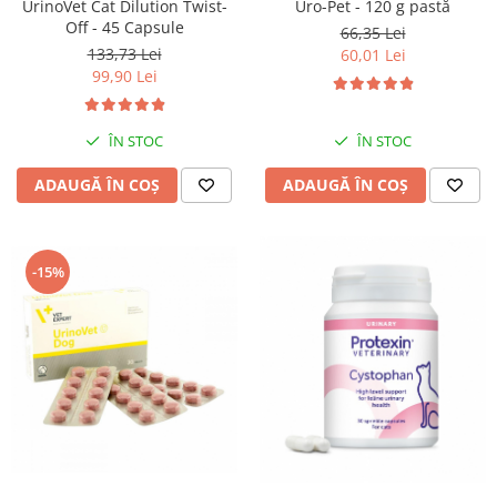
UrinoVet Cat Dilution Twist-
Uro-Pet - 120 g pastă
Off - 45 Capsule
66,35 Lei
133,73 Lei
60,01 Lei
99,90 Lei
ÎN STOC
ÎN STOC
ADAUGĂ ÎN COȘ
ADAUGĂ ÎN COȘ
-15%