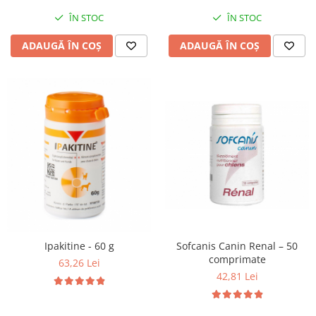
ÎN STOC
ÎN STOC
ADAUGĂ ÎN COȘ
ADAUGĂ ÎN COȘ
Sofcanis Canin Renal – 50
Ipakitine - 60 g
comprimate
63,26 Lei
42,81 Lei