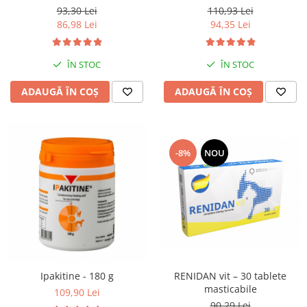
93,30 Lei
110,93 Lei
86,98 Lei
94,35 Lei
ÎN STOC
ÎN STOC
ADAUGĂ ÎN COȘ
ADAUGĂ ÎN COȘ
-8%
NOU
Ipakitine - 180 g
RENIDAN vit – 30 tablete
masticabile
109,90 Lei
90,29 Lei