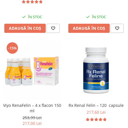
ÎN STOC
ÎN STOC
ADAUGĂ ÎN COȘ
ADAUGĂ ÎN COȘ
-15%
Viyo RenaFelin – 4 x flacon 150
Rx Renal Felin – 120 capsule
ml
217,60 Lei
253,99 Lei
217,00 Lei