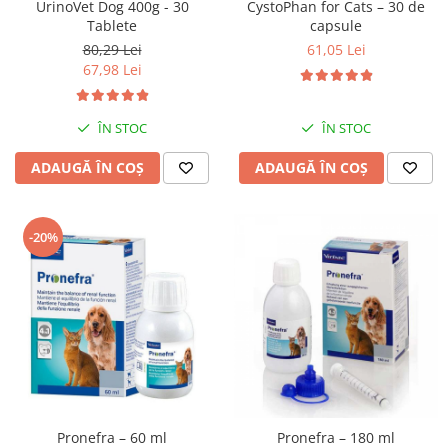
UrinoVet Dog 400g - 30
CystoPhan for Cats – 30 de
Tablete
capsule
80,29 Lei
61,05 Lei
67,98 Lei
ÎN STOC
ÎN STOC
ADAUGĂ ÎN COȘ
ADAUGĂ ÎN COȘ
-20%
Pronefra – 60 ml
Pronefra – 180 ml