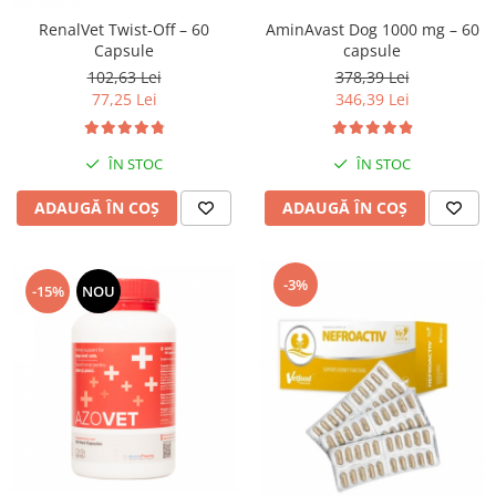
RenalVet Twist-Off – 60
AminAvast Dog 1000 mg – 60
Capsule
capsule
102,63 Lei
378,39 Lei
77,25 Lei
346,39 Lei
ÎN STOC
ÎN STOC
ADAUGĂ ÎN COȘ
ADAUGĂ ÎN COȘ
-3%
-15%
NOU