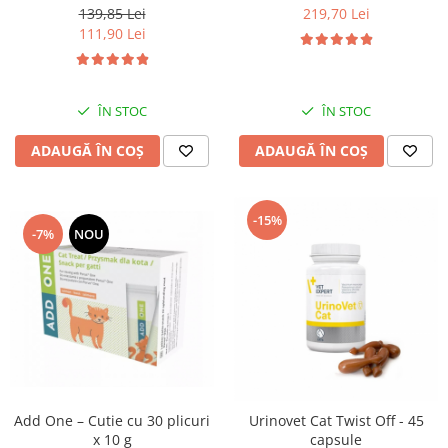
139,85 Lei
219,70 Lei
111,90 Lei
ÎN STOC
ÎN STOC
ADAUGĂ ÎN COȘ
ADAUGĂ ÎN COȘ
-15%
-7%
NOU
Add One – Cutie cu 30 plicuri
Urinovet Cat Twist Off - 45
x 10 g
capsule