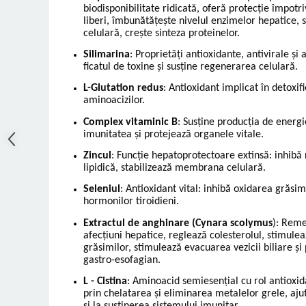
biodisponibilitate ridicată, oferă protecție împotriv
liberi, îmbunătățește nivelul enzimelor hepatice,
celulară, crește sinteza proteinelor.
Silimarina
: Proprietăți antioxidante, antivirale și
ficatul de toxine și susține regenerarea celulară.
L-Glutation redus
: Antioxidant implicat în detoxifi
aminoacizilor.
Complex vitaminic B
: Susține producția de energi
imunitatea și protejează organele vitale.
Zincul
: Funcție hepatoprotectoare extinsă: inhibă r
lipidică, stabilizează membrana celulară.
Seleniul
: Antioxidant vital: inhibă oxidarea grăsim
hormonilor tiroidieni.
Extractul de anghinare (Cynara scolymus
): Reme
afecțiuni hepatice, reglează colesterolul, stimule
grăsimilor, stimulează evacuarea vezicii biliare și 
gastro-esofagian.
L - Cistina
: Aminoacid semiesențial cu rol antioxid
prin chelatarea și eliminarea metalelor grele, ajut
și la susținerea sistemului imunitar.