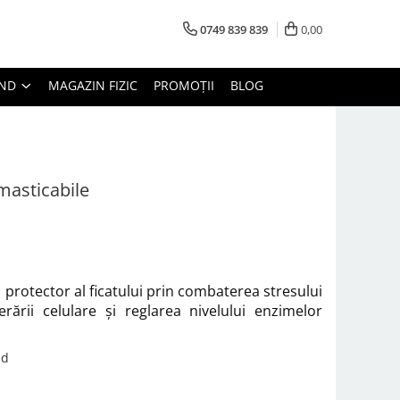
0749 839 839
0,00
AND
MAGAZIN FIZIC
PROMOȚII
BLOG
 masticabile
 protector al ficatului prin combaterea stresului
erării celulare și reglarea nivelului enzimelor
ed