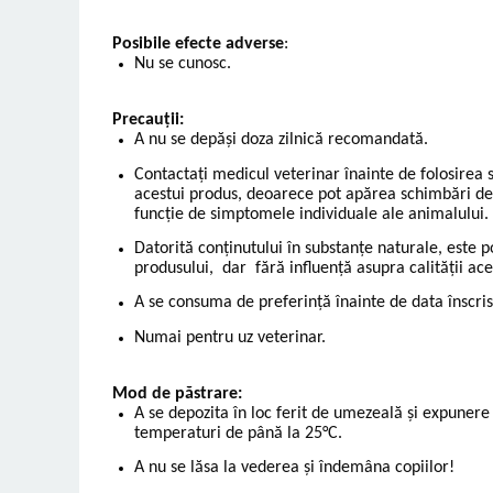
Posibile efecte adverse
:
Nu se cunosc.
Precauții:
A nu se depăși doza zilnică recomandată.
Contactaţi medicul veterinar înainte de folosirea s
acestui produs, deoarece pot apărea schimbări de 
funcție de simptomele individuale ale animalului.
Datorită conținutului în substanțe naturale, este
produsului, dar fără inﬂuență asupra calității ace
A se consuma de preferință înainte de data înscri
Numai pentru uz veterinar.
Mod de păstrare:
A se depozita în loc ferit de umezeală și expunere 
temperaturi de până la 25°C.
A nu se lăsa la vederea și îndemâna copiilor!