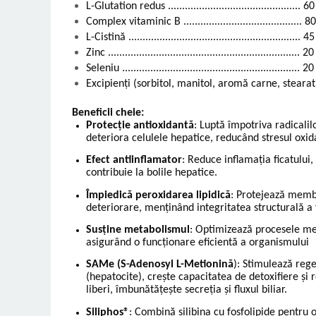
L-Glutation redus ............................................... 
Complex vitaminic B .......................................... 
L-Cistină .............................................................
Zinc .................................................................... 
Seleniu ...............................................................
Excipienți (sorbitol, manitol, aromă carne, stearat
Beneficii cheie:
Protecție antioxidantă
: Luptă împotriva radicalilo
deteriora celulele hepatice, reducând stresul oxida
Efect antiinflamator
: Reduce inflamația ficatului
contribuie la bolile hepatice.
Împiedică peroxidarea lipidică
: Protejează memb
deteriorare, menținând integritatea structurală a f
Susține metabolismul
: Optimizează procesele met
asigurând o funcționare eficientă a organismului
SAMe (S-Adenosyl L-Metionină
): Stimulează reg
(hepatocite), crește capacitatea de detoxifiere și 
liberi, îmbunătățește secreția și fluxul biliar.
Siliphos
®: Combină silibina cu fosfolipide pentru o