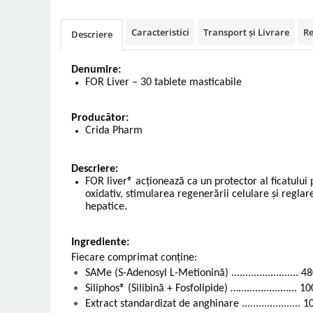
Vetoquinol
Periaj și Descâlcit Câini
Covorașe absorbante
Tiroida și Hormoni
Clești și Forfecuțe
Clești și Forfecuțe
Caracteristici
Transport și Livrare
Re
VetPlus
Descriere
Tractul Urinar și Rinichi
Diverse
Accesorii Pisici
Virbac
Tratamentul Rănilor
Accesorii Câini
Denumire:
Dispozitive pentru administrare
Viyo
Alte Afecțiuni
FOR Liver – 30 tablete masticabile
tratamente
Medalioane
Wepharm
Medalioane
Dispozitive pentru administrare
Producător:
Zoetis
tratamente
Rucsace și Articole de Transport
Crida Pharm
Hamuri, Zgărzi și Lese
Dispozitive Automate pentru
Hrănire
Descriere:
FOR liver® acționează ca un protector al ficatului
oxidativ, stimularea regenerării celulare și reglar
hepatice.
Ingrediente:
Fiecare comprimat conţine:
SAMe (S-Adenosyl L-Metionină) ........................ 
Siliphos® (Silibină + Fosfolipide) …..................... 
Extract standardizat de anghinare .....................