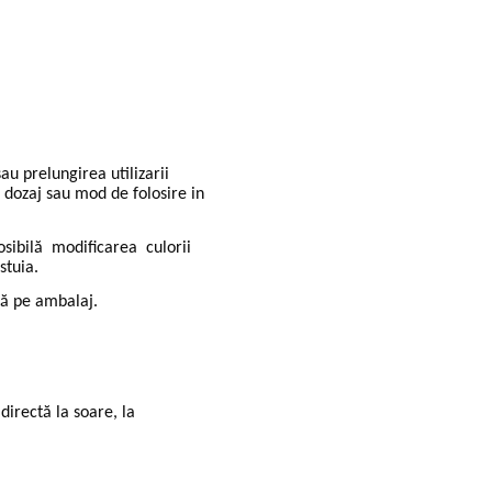
au prelungirea utilizarii
dozaj sau mod de folosire in
 posibilă modiﬁcarea culorii
stuia.
să pe ambalaj.
directă la soare, la