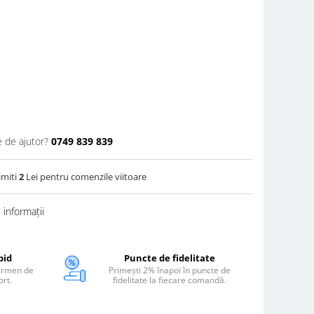
e de ajutor?
0749 839 839
imiti
2
Lei pentru comenzile viitoare
informații
pid
Puncte de fidelitate
termen de
Primești 2% înapoi în puncte de
ort.
fidelitate la fiecare comandă.