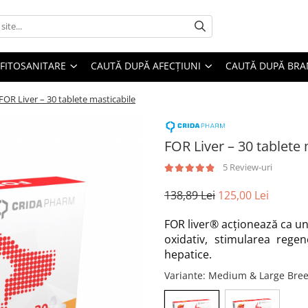
FITOSANITARE
CAUTĂ DUPĂ AFECȚIUNI
CAUTĂ DUPĂ BR
FOR Liver – 30 tablete masticabile
FOR Liver – 30 tablete
5 Review-uri
138,89 Lei
125,00 Lei
FOR liver® acționează ca un
oxidativ, stimularea regen
hepatice.
Variante
: Medium & Large Bre