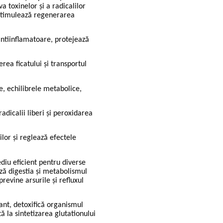
a toxinelor și a radicalilor
 stimulează regenerarea
 antiinflamatoare, protejează
erea ficatului și transportul
e, echilibrele metabolice,
adicalii liberi și peroxidarea
ilor și reglează efectele
diu eficient pentru diverse
ază digestia și metabolismul
previne arsurile și refluxul
ant, detoxifică organismul
ă la sintetizarea glutationului