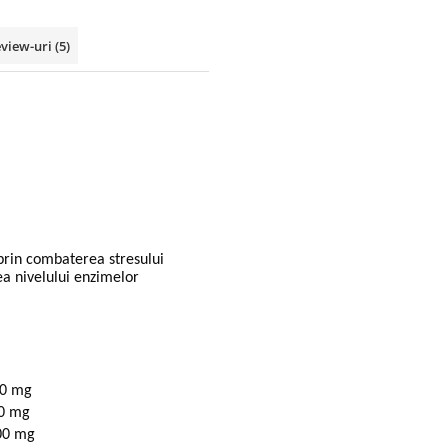
view-uri
(5)
 prin combaterea stresului
ea nivelului enzimelor
480 mg
100 mg
 100 mg