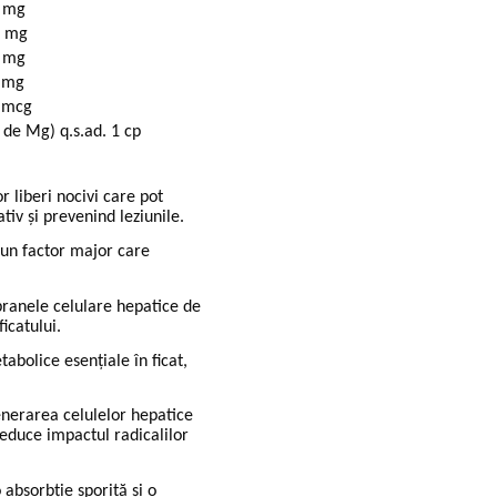
60 mg
80 mg
 45 mg
20 mg
 20 mcg
 de Mg) q.s.ad. 1 cp
r liberi nocivi care pot
tiv și prevenind leziunile.
, un factor major care
ranele celulare hepatice de
icatului.
abolice esențiale în ficat,
enerarea celulelor hepatice
reduce impactul radicalilor
 absorbție sporită și o