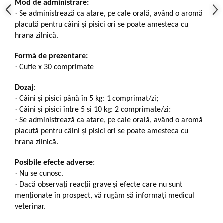
Mod de administrare:
·
Se administrează ca atare, pe cale orală, având o aromă
placută pentru câini și pisici ori se poate amesteca cu
hrana zilnică.
Formă de prezentare:
·
Cutie x 30 comprimate
Dozaj
:
·
Câini și pisici până în 5 kg: 1 comprimat/zi;
·
Câini și pisici între 5 si 10 kg: 2 comprimate/zi;
·
Se administrează ca atare, pe cale orală, având o aromă
placută pentru câini și pisici ori se poate amesteca cu
hrana zilnică.
Posibile efecte adverse
:
·
Nu se cunosc.
·
Dacă observați reacții grave și efecte care nu sunt
menționate în prospect, vă rugăm să informați medicul
veterinar.