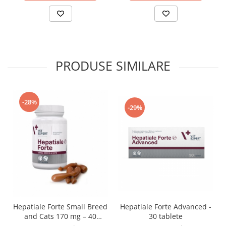
PRODUSE SIMILARE
-28%
-29%
Hepatiale Forte Advanced -
Hepatiale Forte Small Breed
30 tablete
and Cats 170 mg – 40
Capsule