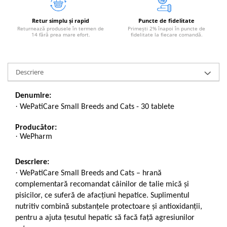
Retur simplu și rapid
Puncte de fidelitate
Returnează produsele în termen de
Primești 2% înapoi în puncte de
14 fără prea mare efort.
fidelitate la fiecare comandă.
Descriere
Denumire:
·
WePatiCare Small Breeds and Cats - 30 tablete
Producător:
·
WePharm
Descriere:
·
WePatiCare Small Breeds and Cats – hrană
complementară recomandat câinilor de talie mică și
pisicilor, ce suferă de afacțiuni hepatice. Suplimentul
nutritiv combină substanțele protectoare și antioxidanții,
pentru a ajuta țesutul hepatic să facă față agresiunilor