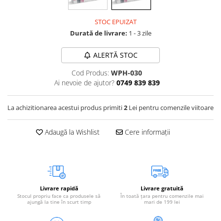
Vetoquinol
Periaj și Descâlcit Câini
Covorașe absorbante
Tiroida și Hormoni
STOC EPUIZAT
Clești și Forfecuțe
Clești și Forfecuțe
VetPlus
Tractul Urinar și Rinichi
Durată de livrare:
1 - 3 zile
Diverse
Accesorii Pisici
Virbac
Tratamentul Rănilor
Accesorii Câini
Dispozitive pentru administrare
Viyo
ALERTĂ STOC
Alte Afecțiuni
tratamente
Medalioane
Wepharm
Cod Produs:
WPH-030
Medalioane
Dispozitive pentru administrare
Ai nevoie de ajutor?
0749 839 839
Zoetis
tratamente
Rucsace și Articole de Transport
Hamuri, Zgărzi și Lese
Dispozitive Automate pentru
La achizitionarea acestui produs primiti
2
Lei pentru comenzile viitoare
Hrănire
Adaugă la Wishlist
Cere informații
Livrare rapidă
Livrare gratuită
Stocul propriu face ca produsele să
În toată țara pentru comenzile mai
ajungă la tine în scurt timp
mari de 199 lei