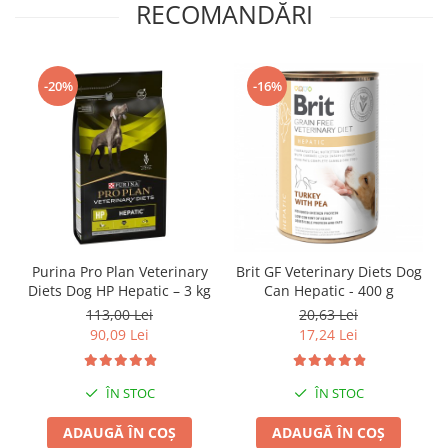
RECOMANDĂRI
-20%
-16%
Brit GF Veterinary Diets Dog
Purina Pro Plan Veterinary
Can Hepatic - 400 g
Diets Dog HP Hepatic – 3 kg
20,63 Lei
113,00 Lei
17,24 Lei
90,09 Lei
ÎN STOC
ÎN STOC
ADAUGĂ ÎN COȘ
ADAUGĂ ÎN COȘ