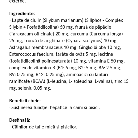
externe.
Ingrediente:
·
Lapte de ciulin (Silybum marianum) (Siliphos - Complex
Silybin + Fosfatidilcolina) 50 mg, frunză de păpădie
(Taraxacum officinale) 20 mg, curcuma (Curcuma longa)
25 mg, frunză de anghinare (Cynara scolymus) 10 mg,
Astragalus membranaceus 10 mg, Gingko biloba 10 mg,
Enterococcus faecium, tărâțe de ovăz 5 mg, lecitine
(fosfatidilcolină polinesaturata) 10 mg, vitamina E 50 mg,
complex de vitamina B (B1: 5 mg, B2: 5 mg, B6: 2.5 mg,
B9: 0.75 mg, B12: 0.25 mg), aminoacizi cu lanțuri
ramificate (BCAA) (L-leucina, L-isoleucina, L-valina), zinc 15
mg, seleniu 0.05 mg.
Beneficii cheie:
·
Susținerea funcției hepatice la câini și pisici.
Destinată:
·
Câinilor de talie mică și pisicilor.