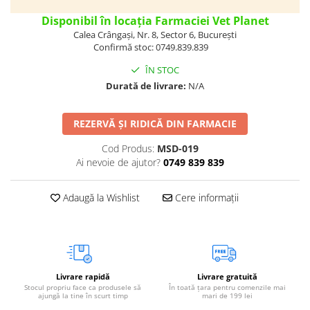
Vetoquinol
Periaj și Descâlcit Câini
Covorașe absorbante
Tiroida și Hormoni
Disponibil în locația Farmaciei Vet Planet
Clești și Forfecuțe
Clești și Forfecuțe
VetPlus
Calea Crângași, Nr. 8, Sector 6, București
Tractul Urinar și Rinichi
Confirmă stoc: 0749.839.839
Diverse
Accesorii Pisici
Virbac
Tratamentul Rănilor
Accesorii Câini
ÎN STOC
Dispozitive pentru administrare
Viyo
Alte Afecțiuni
tratamente
Durată de livrare:
N/A
Medalioane
Wepharm
Medalioane
Dispozitive pentru administrare
Zoetis
tratamente
Rucsace și Articole de Transport
REZERVĂ ȘI RIDICĂ DIN FARMACIE
Hamuri, Zgărzi și Lese
Dispozitive Automate pentru
Cod Produs:
MSD-019
Hrănire
Ai nevoie de ajutor?
0749 839 839
Adaugă la Wishlist
Cere informații
Livrare rapidă
Livrare gratuită
Stocul propriu face ca produsele să
În toată țara pentru comenzile mai
ajungă la tine în scurt timp
mari de 199 lei