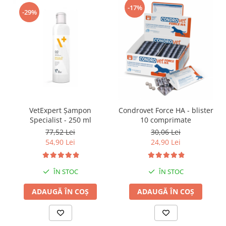
-17%
-29%
VetExpert Șampon
Condrovet Force HA - blister
Specialist - 250 ml
10 comprimate
77,52 Lei
30,06 Lei
54,90 Lei
24,90 Lei
ÎN STOC
ÎN STOC
ADAUGĂ ÎN COȘ
ADAUGĂ ÎN COȘ