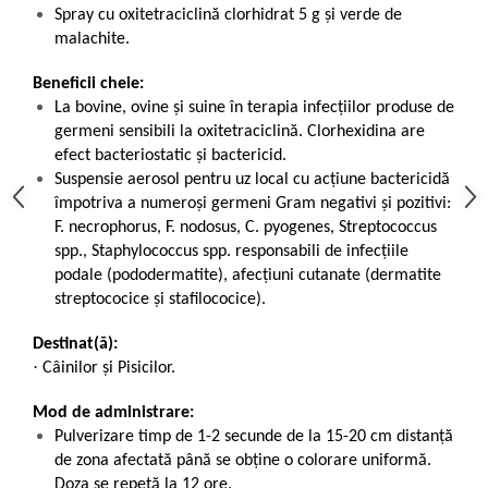
Spray cu oxitetraciclină clorhidrat 5 g şi verde de
malachite.
Beneficii cheie:
La bovine, ovine şi suine în terapia infecţiilor produse de
germeni sensibili la oxitetraciclină. Clorhexidina are
efect bacteriostatic și bactericid.
Suspensie aerosol pentru uz local cu acţiune bactericidă
împotriva a numeroşi germeni Gram negativi şi pozitivi:
F. necrophorus, F. nodosus, C. pyogenes, Streptococcus
spp., Staphylococcus spp. responsabili de infecţiile
podale (pododermatite), afecţiuni cutanate (dermatite
streptococice şi stafilococice).
Destinat(ă):
·
Câinilor și Pisicilor.
Mod de administrare:
Pulverizare timp de 1-2 secunde de la 15-20 cm distanţă
de zona afectată până se obţine o colorare uniformă.
Doza se repetă la 12 ore.