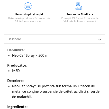
Retur simplu și rapid
Puncte de fidelitate
Returnează produsele în termen de
Primești 2% înapoi în puncte de
14 fără prea mare efort.
fidelitate la fiecare comandă.
Descriere
Denumire:
Neo Caf Spray – 200 ml
Producător:
MSD
Descriere:
Neo Caf Spray® se prezintă sub forma unui flacon de
metal ce conţine o suspensie de oxitetraciclină şi verde
de malachit.
Ingrediente: