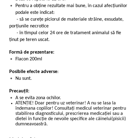
Pentru a obţine rezultate mai bune, în cazul afecţiunilor
podale este indicat:
- să se cureţe piciorul de materiale străine, exsudate,
porţiunile necrotice
- în timpul celor 24 ore de tratament animalul să fie
ţinut pe teren uscat.
Formă de prezentare:
Flacon 200ml
Posibile efecte adverse
:
Nu sunt.
Precauții:
A se evita zona ochilor.
ATENȚIE! Doar pentru uz veterinar! A nu se lasa la
îndemana copiilor! Consultați medicul veterinar pentru
stabilirea diagnosticului, prescrierea medicației sau a
dietei în funcție de nevoile specifice ale câinelui(pisicii)
dumneavoastră.