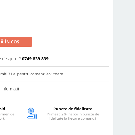
Ă ÎN COȘ
e de ajutor?
0749 839 839
imiti
3
Lei pentru comenzile viitoare
informații
pid
Puncte de fidelitate
termen de
Primești 2% înapoi în puncte de
ort.
fidelitate la fiecare comandă.