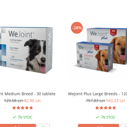
-28%
WeJoint Plus Large Breeds - 12
nt Medium Breed - 30 tablete
757,83 Lei
543,23 Lei
129,58 Lei
82,90 Lei
ÎN STOC
ÎN STOC