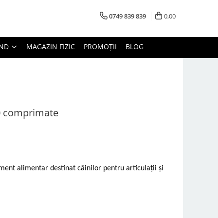
0749 839 839
0,00
AND
MAGAZIN FIZIC
PROMOȚII
BLOG
30 comprimate
ent alimentar destinat câinilor pentru articulații și