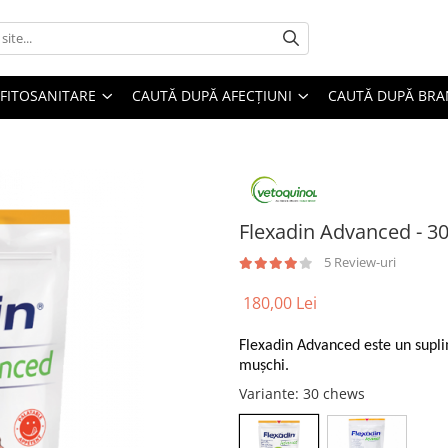
FITOSANITARE
CAUTĂ DUPĂ AFECȚIUNI
CAUTĂ DUPĂ BR
Flexadin Advanced - 
5 Review-uri
180,00 Lei
Flexadin Advanced este un suplim
mușchi.
Variante
: 30 chews