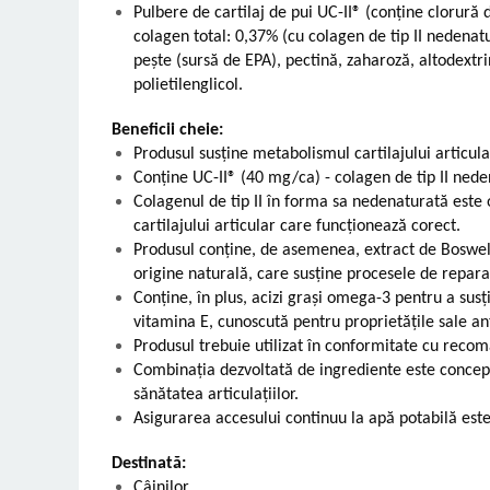
Pulbere de cartilaj de pui UC-II® (conține clorură 
colagen total: 0,37% (cu colagen de tip II nedenat
pește (sursă de EPA), pectină, zaharoză, altodextrin
polietilenglicol.
Beneficii cheie:
Produsul susține metabolismul cartilajului articula
Conține UC-II® (40 mg/ca) - colagen de tip II nede
Colagenul de tip II în forma sa nedenaturată este
cartilajului articular care funcționează corect.
Produsul conține, de asemenea, extract de Boswell
origine naturală, care susține procesele de repar
Conține, în plus, acizi grași omega-3 pentru a susți
vitamina E, cunoscută pentru proprietățile sale an
Produsul trebuie utilizat în conformitate cu recom
Combinația dezvoltată de ingrediente este concep
sănătatea articulațiilor.
Asigurarea accesului continuu la apă potabilă este
Destinată:
Câinilor.