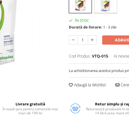
ÎN STOC
Durată de livrare:
1 - 3 zile
ADAUG
Cod Produs:
VTQ-015
Ai nevoi
La achizitionarea acestui produs pr
Adaugă la Wishlist
Cere 
Livrare gratuită
Retur simplu și ra
În toată țara pentru comenzile mai
Returnează produsele în 
mari de 199 lei
14 fără prea mare ef