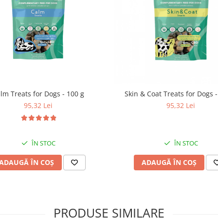
lm Treats for Dogs - 100 g
Skin & Coat Treats for Dogs -
95,32 Lei
95,32 Lei
ÎN STOC
ÎN STOC
ADAUGĂ ÎN COȘ
ADAUGĂ ÎN COȘ
PRODUSE SIMILARE