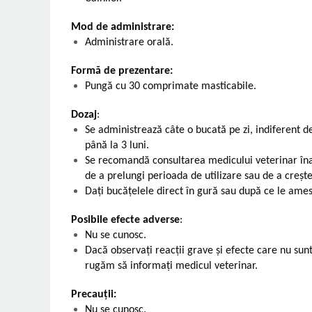
Mod de administrare:
Administrare orală.
Formă de prezentare:
Pungă cu 30 comprimate masticabile.
Dozaj
:
Se administrează câte o bucată pe zi, indiferent d
până la 3 luni.
Se recomandă consultarea medicului veterinar înai
de a prelungi perioada de utilizare sau de a creșt
Dați bucățelele direct în gură sau după ce le ames
Posibile efecte adverse
:
Nu se cunosc.
Dacă observați reacții grave și efecte care nu sun
rugăm să informați medicul veterinar.
Precauții:
Nu se cunosc.