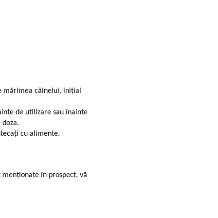
e mărimea câinelui, inițial
nte de utilizare sau înainte
e doza.
tecați cu alimente.
t menționate în prospect, vă