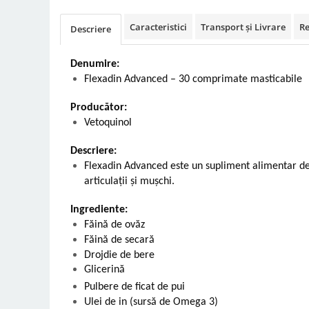
Vetoquinol
Periaj și Descâlcit Câini
Covorașe absorbante
Tiroida și Hormoni
Caracteristici
Transport și Livrare
Re
Descriere
Clești și Forfecuțe
Clești și Forfecuțe
VetPlus
Tractul Urinar și Rinichi
Diverse
Accesorii Pisici
Virbac
Tratamentul Rănilor
Denumire:
Accesorii Câini
Dispozitive pentru administrare
Viyo
Flexadin Advanced – 30 comprimate masticabile
Alte Afecțiuni
tratamente
Medalioane
Wepharm
Medalioane
Dispozitive pentru administrare
Producător:
Zoetis
tratamente
Rucsace și Articole de Transport
Vetoquinol
Hamuri, Zgărzi și Lese
Dispozitive Automate pentru
Descriere:
Hrănire
Flexadin Advanced este un supliment alimentar des
articulații și mușchi.
Ingrediente:
Făină de ovăz
Făină de secară
Drojdie de bere
Glicerină
Pulbere de ficat de pui
Ulei de in (sursă de Omega 3)