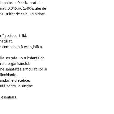
de potasiu: 0,44%, praf de
urat: 0,045%). 1,49%, ulei de
ă, sulfat de calciu dihidrat,
r în osteoartrită.
naturat.
 o componentă esențială a
ia serrata - o substanță de
are a organismului.
ne sănătatea articulațiilor și
tioxidante.
andările dietetice.
ută pentru a susține
 esențială.