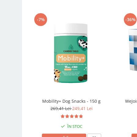
-7%
-36%
Mobility+ Dog Snacks - 150 g
WeJoi
269,41 Lei
249,41 Lei
ÎN STOC