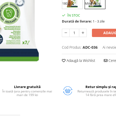
180 g
Mini - 90 g
ÎN STOC
Durată de livrare:
1 - 3 zile
ADAUG
Cod Produs:
ADC-036
Ai nevoi
Adaugă la Wishlist
Cere 
Livrare gratuită
Retur simplu și ra
În toată țara pentru comenzile mai
Returnează produsele în 
mari de 199 lei
14 fără prea mare ef