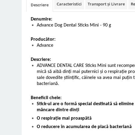
Caracteristici
Transport și Livrare
Re
Descriere
Vetoquinol
Periaj și Descâlcit Câini
Covorașe absorbante
Tiroida și Hormoni
Clești și Forfecuțe
Clești și Forfecuțe
VetPlus
Tractul Urinar și Rinichi
Denumire:
Diverse
Accesorii Pisici
Virbac
Advance Dog Dental Sticks Mini - 90 g
Tratamentul Rănilor
Accesorii Câini
Dispozitive pentru administrare
Viyo
Alte Afecțiuni
tratamente
Medalioane
Producător:
Wepharm
Medalioane
Advance
Dispozitive pentru administrare
Zoetis
tratamente
Rucsace și Articole de Transport
Descriere:
Hamuri, Zgărzi și Lese
Dispozitive Automate pentru
ADVANCE DENTAL CARE Sticks Mini sunt recompense
Hrănire
mică să aibă dinți mai puternici și o respirație p
sale dovedite științific, câinele va avea mai puțin 
bacteriană.
Beneficii cheie:
Stick-ul are o formă special destinată să elimine
mâncare dintre dinți
O respirație mai proaspătă
O reducere în acumularea de placă bacteriană