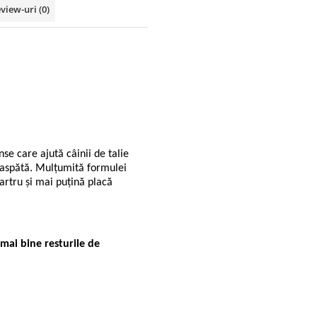
view-uri
(0)
 care ajută câinii de talie
roaspătă. Mulțumită formulei
tartru și mai puțină placă
 mai bine resturile de