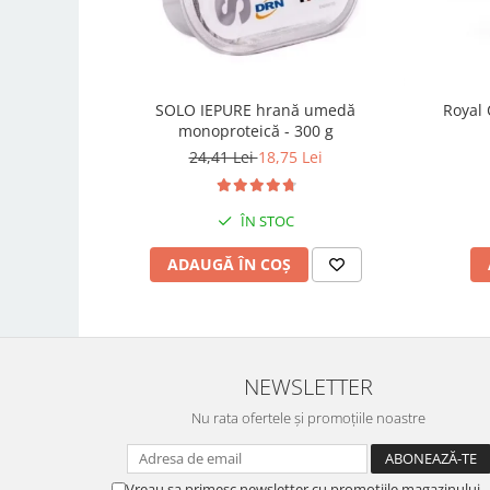
SOLO IEPURE hrană umedă
Royal 
monoproteică - 300 g
24,41 Lei
18,75 Lei
ÎN STOC
ADAUGĂ ÎN COȘ
NEWSLETTER
Nu rata ofertele și promoțiile noastre
Vreau sa primesc newsletter cu promotiile magazinului.