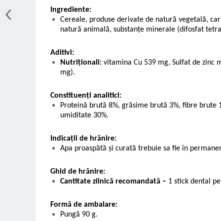
Ingrediente:
Cereale, produse derivate de natură vegetală, car
natură animală, substanțe minerale (difosfat tetras
Aditivi:
Nutriționali:
vitamina Cu 539 mg, Sulfat de zinc 
mg).
Constituenți analitici:
Proteină brută 8%, grăsime brută 3%, fibre brute 
umiditate 30%.
Indicații de hrănire:
Apa proaspătă și curată trebuie sa fie în permanen
Ghid de hrănire:
Cantitate zilnică recomandată –
1 stick dental pe
Formă de ambalare:
Pungă 90 g.