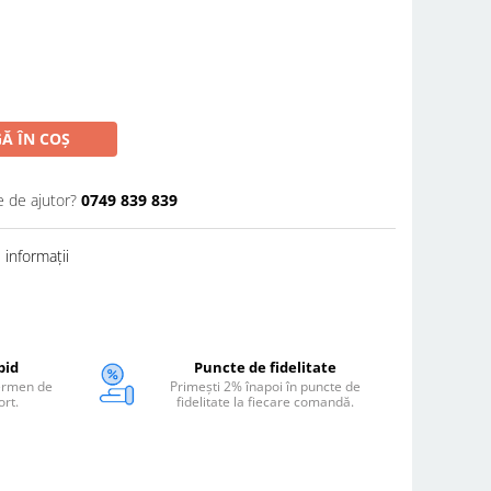
Ă ÎN COȘ
e de ajutor?
0749 839 839
informații
pid
Puncte de fidelitate
termen de
Primești 2% înapoi în puncte de
ort.
fidelitate la fiecare comandă.