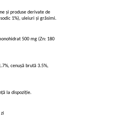
ne și produse derivate de
odic 1%), uleiuri și grăsimi.
monohidrat 500 mg (Zn: 180
1.7%, cenușă brută 3.5%,
ță la dispoziție.
 zi