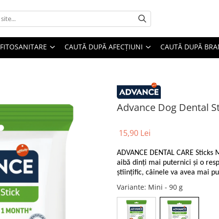
FITOSANITARE
CAUTĂ DUPĂ AFECȚIUNI
CAUTĂ DUPĂ BR
Advance Dog Dental Sti
15,90 Lei
ADVANCE DENTAL CARE Sticks Min
aibă dinți mai puternici și o re
științific, câinele va avea mai p
Variante
: Mini - 90 g