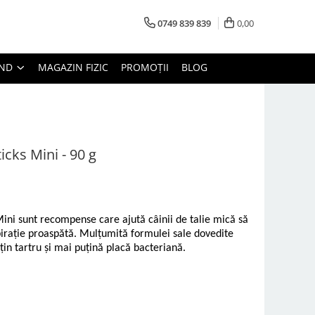
0749 839 839
0,00
AND
MAGAZIN FIZIC
PROMOȚII
BLOG
cks Mini - 90 g
i sunt recompense care ajută câinii de talie mică să
spirație proaspătă. Mulțumită formulei sale dovedite
uțin tartru și mai puțină placă bacteriană.