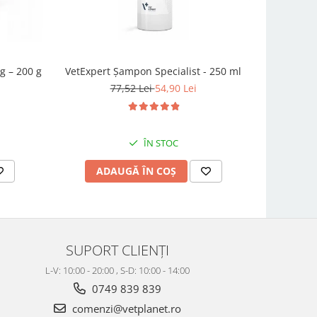
g – 200 g
VetExpert Șampon Specialist - 250 ml
Condro
77,52 Lei
54,90 Lei
ÎN STOC
ADAUGĂ ÎN COȘ
AD
SUPORT CLIENȚI
L-V: 10:00 - 20:00 , S-D: 10:00 - 14:00
0749 839 839
comenzi@vetplanet.ro