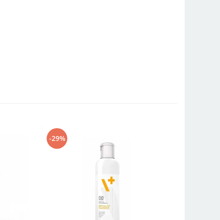
-29%
-17%