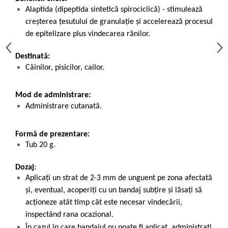
Alaptida (dipeptida sintetică spirociclică) - stimulează
creșterea țesutului de granulație și accelerează procesul
de epitelizare plus vindecarea rănilor.
Destinată:
Câinilor, pisicilor, cailor.
Mod de administrare:
Administrare cutanată.
Formă de prezentare:
Tub 20 g.
Dozaj
:
Aplicați un strat de 2-3 mm de unguent pe zona afectată
și, eventual, acoperiți cu un bandaj subțire și lăsați să
acționeze atât timp cât este necesar vindecării,
inspectând rana ocazional.
În cazul în care bandajul nu poate fi aplicat, administrați