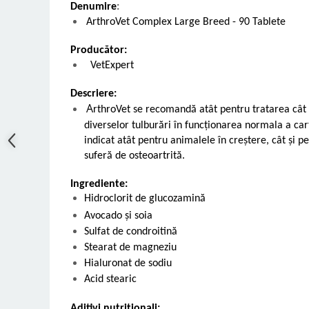
Denumire
:
ArthroVet Complex Large Breed - 90 Tablete
Producător:
VetExpert
Descriere:
A
rthroVet se recomandă atât pentru tratarea cât 
diverselor tulburări în funcționarea normala a cartil
indicat atât pentru animalele în creștere, cât și p
suferă de osteoartrită.
Ingrediente:
Hidroclorit de glucozamină
Avocado și soia
Sulfat de condroitină
Stearat de magneziu
Hialuronat de sodiu
Acid stearic
Aditivi nutriționali: