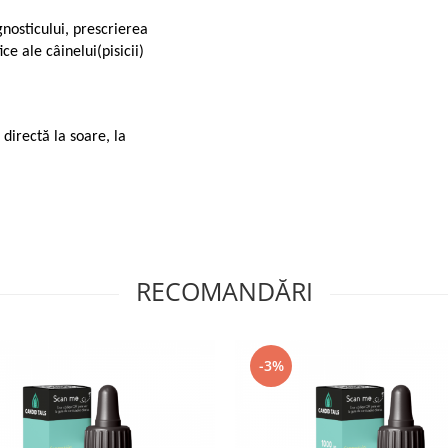
gnosticului, prescrierea
ce ale câinelui(pisicii)
directă la soare, la
RECOMANDĂRI
-3%