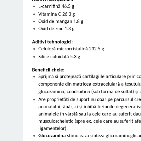
L-carnitină 46.5 g
Vitamina C 26.3 g
Oxid de mangan 1.8 g
Oxid de zi
nc 1.3 g
Aditivi tehnologici:
Celuloză microcristalină 232.5 g
Silice coloidală 5.3 g
Beneficii cheie:
Sprijină și protejează cartilagiile articulare prin c
componente din matricea extracelulară a țesutulu
glucozamina, condroitina (sub forma de sulfat) și 
Are proprietăți de suport nu doar pe parcursul cre
animalului tânăr, ci și inhibă leziunile degenerativ
animalele în vârstă sau la cele care au suferit dau
musculoscheletic (spre ex. cele care au suferit afe
ligamentelor).
Glucozamina
stimuleaza sinteza glicozaminoglican