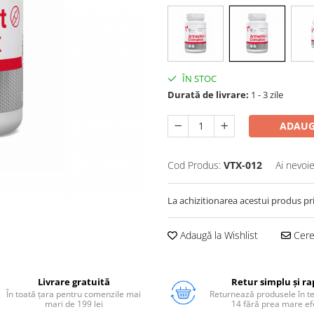
ÎN STOC
Durată de livrare:
1 - 3 zile
ADAUG
Cod Produs:
VTX-012
Ai nevoie
La achizitionarea acestui produs pr
Adaugă la Wishlist
Cere 
Livrare gratuită
Retur simplu și ra
În toată țara pentru comenzile mai
Returnează produsele în 
mari de 199 lei
14 fără prea mare ef