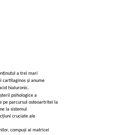
onținutul a trei mari
i cartilaginos și anume
acid hialuronic.
șterii psihologice a
e pe parcursul osteoartritei la
ne la sistemul
cțiuni cruciate ale
ilor, compuși ai matricei