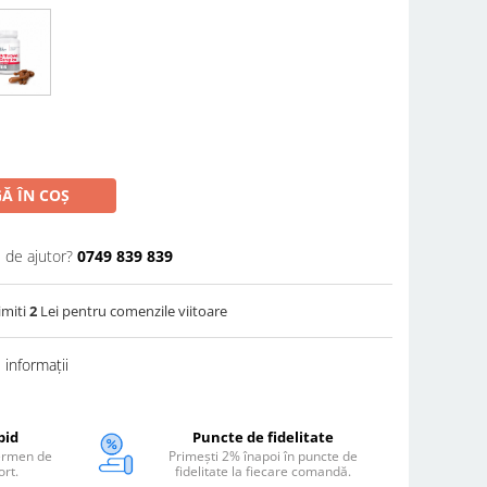
Ă ÎN COȘ
 de ajutor?
0749 839 839
imiti
2
Lei pentru comenzile viitoare
informații
pid
Puncte de fidelitate
termen de
Primești 2% înapoi în puncte de
ort.
fidelitate la fiecare comandă.