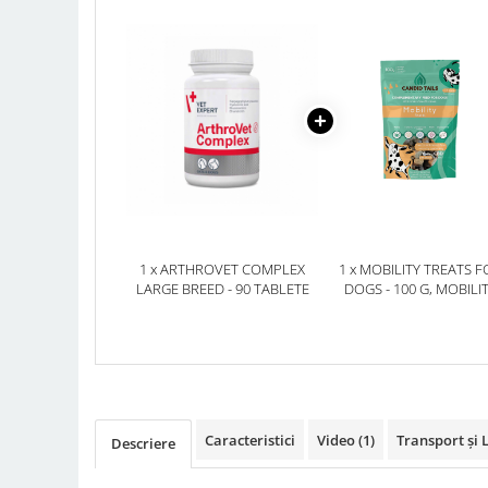
1 x ARTHROVET COMPLEX
1 x MOBILITY TREATS F
LARGE BREED - 90 TABLETE
DOGS - 100 G, MOBILI
Caracteristici
Video
(1)
Transport și 
Descriere