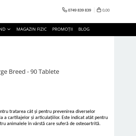
0749 839 839
0,00
AND
MAGAZIN FIZIC
PROMOȚII
BLOG
ge Breed - 90 Tablete
tru tratarea cât și pentru prevenirea diverselor
a cartilajelor și articulațiilor. Este indicat atât pentru
ntru animalele în vârstă care suferă de osteoartrită.