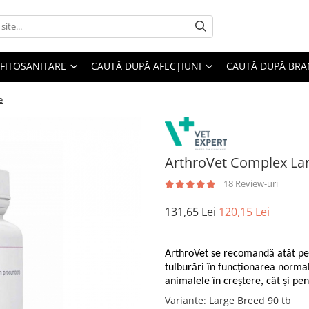
FITOSANITARE
CAUTĂ DUPĂ AFECȚIUNI
CAUTĂ DUPĂ BR
e
ArthroVet Complex Lar
18 Review-uri
131,65 Lei
120,15 Lei
ArthroVet se recomandă atât pen
tulburări în funcționarea normala 
animalele în creștere, cât și pe
Variante
: Large Breed 90 tb