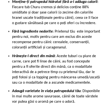
Menține-ți patrupedul hidratat fără a-i adăuga calorii
:
Fiecare tub Churu cremos și delicios conține 88%
umiditate și doar șase calorii (o zecime din caloriile
hranei uscate tradiționale pentru câini), ceea ce îl face
o gustare sănătoasă pe care o poți oferi cu încredere.
Fără ingrediente nedorite
: Prietenul tău este important
pentru noi, motiv pentru care am exclus din aceste
recompense pentru câini: cerealele, conservanții,
coloranții artificiali și caragenanul.
Hrănește-l direct din mână
: Aceste tuburi cu piure de
carne, care pot fi linse de câini, au fost concepute
pentru a fi oferite direct din mână, ca o modalitate
interactivă de a petrece timp cu prietenul tău, dar le
poți folosi și ca topping pentru mâncarea umedă/uscată
sau ca o modalitate de a ascunde medicamentele.
Adaugă varietate în viața patrupedului tău
: Disponibile
în mai multe arome savuroase, câinii de toate vârstele
vor putea găsi o aromă pe care o adoră.