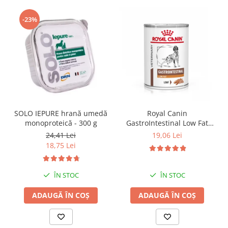
-23%
SOLO IEPURE hrană umedă
Royal Canin
monoproteică - 300 g
GastroIntestinal Low Fat
Dog– 420 g
24,41 Lei
19,06 Lei
18,75 Lei
ÎN STOC
ÎN STOC
ADAUGĂ ÎN COȘ
ADAUGĂ ÎN COȘ