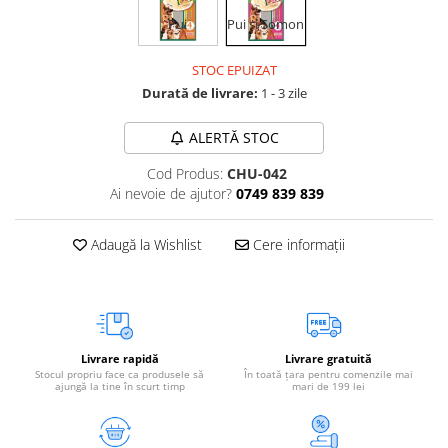
Vetoquinol
Periaj și Descâlcit Câini
Covorașe absorbante
Pui
Pui și Somon
Tiroida și Hormoni
Clești și Forfecuțe
Clești și Forfecuțe
VetPlus
Tractul Urinar și Rinichi
STOC EPUIZAT
Diverse
Accesorii Pisici
Virbac
Tratamentul Rănilor
Durată de livrare:
1 - 3 zile
Accesorii Câini
Dispozitive pentru administrare
Viyo
Alte Afecțiuni
tratamente
Medalioane
ALERTĂ STOC
Wepharm
Medalioane
Dispozitive pentru administrare
Zoetis
Cod Produs:
CHU-042
tratamente
Rucsace și Articole de Transport
Ai nevoie de ajutor?
0749 839 839
Hamuri, Zgărzi și Lese
Dispozitive Automate pentru
Hrănire
Adaugă la Wishlist
Cere informații
Livrare rapidă
Livrare gratuită
Stocul propriu face ca produsele să
În toată țara pentru comenzile mai
ajungă la tine în scurt timp
mari de 199 lei