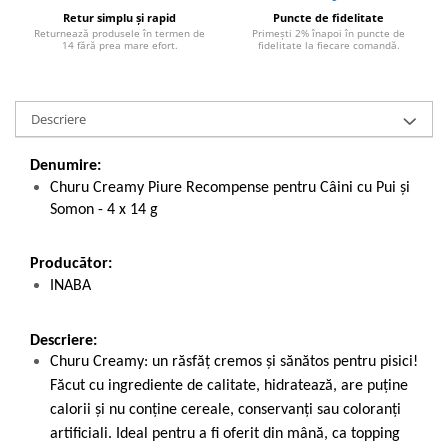
Retur simplu și rapid
Puncte de fidelitate
Returnează produsele în termen de
Primești 2% înapoi în puncte de
14 fără prea mare efort.
fidelitate la fiecare comandă.
Descriere
Denumire:
Churu Creamy Piure Recompense pentru Câini cu Pui și
Somon - 4 x 14 g
Producător:
INABA
Descriere:
Churu Creamy: un răsfăț cremos și sănătos pentru pisici!
Făcut cu ingrediente de calitate, hidratează, are puține
calorii și nu conține cereale, conservanți sau coloranți
artificiali. Ideal pentru a fi oferit din mână, ca topping