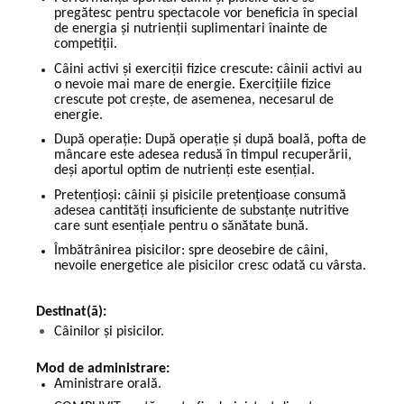
pregătesc pentru spectacole vor beneficia în special
de energia și nutrienții suplimentari înainte de
competiții.
Câini activi și exerciții fizice crescute: câinii activi au
o nevoie mai mare de energie. Exercițiile fizice
crescute pot crește, de asemenea, necesarul de
energie.
După operație: După operație și după boală, pofta de
mâncare este adesea redusă în timpul recuperării,
deși aportul optim de nutrienți este esențial.
Pretențioși: câinii și pisicile pretențioase consumă
adesea cantități insuficiente de substanțe nutritive
care sunt esențiale pentru o sănătate bună.
Îmbătrânirea pisicilor: spre deosebire de câini,
nevoile energetice ale pisicilor cresc odată cu vârsta.
Destinat(ă):
Câinilor și pisicilor.
Mod de administrare:
Aministrare orală.