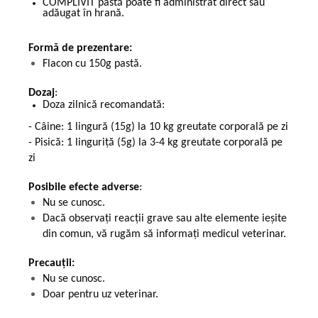
COMPLIVIT pastă poate fi administrat direct sau
adăugat în hrană.
Formă de prezentare:
Flacon cu 150g pastă.
Dozaj
:
Doza zilnică recomandată:
-
Câine: 1 lingură (15g) la 10 kg greutate corporală pe zi
-
Pisică: 1 linguriță (5g) la 3-4 kg greutate corporală pe
zi
Posibile efecte adverse
:
Nu se cunosc.
Dacă observaţi reacţii grave sau alte elemente ieșite
din comun, vă rugăm să informați medicul veterinar.
Precauții:
Nu se cunosc.
Doar pentru uz veterinar.