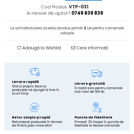
Suplimente Imunitate și
Vetoquinol
Periaj și Descâlcit Câini
Covorașe absorbante
Cod Produs:
VTP-031
Vitamine
Ai nevoie de ajutor?
0749 839 839
Clești și Forfecuțe
Clești și Forfecuțe
VetPlus
Tiroida și Hormoni
Diverse
Accesorii Pisici
Virbac
La achizitionarea acestui produs primiti
2
Lei pentru comenzile
Tractul Urinar și Rinichi
Accesorii Câini
Dispozitive pentru administrare
Viyo
viitoare
tratamente
Tratamentul Rănilor
Medalioane
Wepharm
Medalioane
Dispozitive pentru administrare
Adaugă la Wishlist
Cere informații
Alte Afecțiuni
Zoetis
tratamente
Rucsace și Articole de Transport
Hamuri, Zgărzi și Lese
Dispozitive Automate pentru
Hrănire
Livrare rapidă
Livrare gratuită
Stocul propriu face ca
În toată țara pentru comenzile
produsele să ajungă la tine în
mai mari de 199 lei
scurt timp
Retur simplu și rapid
Puncte de fidelitate
Returnează produsele în termen
Primești 2% înapoi în puncte de
de 14 fără prea mare efort.
fidelitate la fiecare comandă.