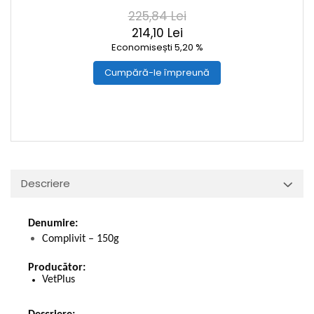
225,84 Lei
214,10 Lei
Economisești 5,20 %
Cumpără-le împreună
Descriere
Denumire:
Complivit – 150g
Producător:
VetPlus