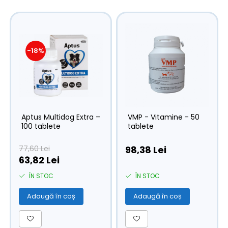
-18%
Aptus Multidog Extra –
VMP - Vitamine - 50
100 tablete
tablete
77,60 Lei
98,38 Lei
63,82 Lei
ÎN STOC
ÎN STOC
Adaugă în coș
Adaugă în coș