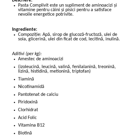
Descriere:
Pasta Complivit este un supliment de aminoacizi și
vitamine pentru câini și pisici pentru a satisface
nevoile energetice potrivite.
Ingrediente:
Compoziție: Apă, sirop de glucoză-fructoză, ulei de
soia, glicerină, ulei din ficat de cod, lecitină, inulină.
Aditivi (per kg):
Amestec de aminoacizi
(izoleucină, leucină, valină, fenilalanină, treonină,
lizină, histidină, metionină, triptofan)
Tiamină
Nicotinamidă
Pantotenat de calciu
Piridoxină
Clorhidrat
Acid Folic
Vitamina B12
Biotină