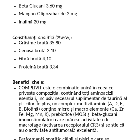
Beta Glucani 3,60 mg
Mangan-Oligozaharide 2 mg
Inulină 20 mg
Constituenți analitici (%w/w):
Grăsime brută 35,80
Cenușă brută 2,10
Fibră brută 4,10
Proteină brută 3,34
Beneficii cheie:
COMPLIVIT este o combinație unică în ceea ce
privește compoziția, conținând toți aminoacizii
esențiali, inclusiv necesarul suplimentar de taurină al
pisicilor. În plus, un complex multivitaminic (A, D, E,
B, Biotină) conține micro și macro elemente (Ca, Zn,
Fe, Mg, Mn, K), prebiotice (MOS) și beta-glucani
imunostimulatori care măresc activitatea de
macrofage (activarea receptorului CR3) și se știe că
au o activitate antitumorală excelentă.
Performanță sporită: câinii și pisicile care se