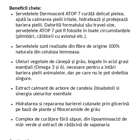
Beneficii cheie:
Șervețelele Dermoscent ATOP 7 curăță delicat pielea,
ajută la calmarea pielii iritate, hidratează și protejează
bariera pielii. Datorită formatului său travel-size,
șervețelele ATOP 7 pot fi folosite în toate circumstanțele
(plimbări, călătorii cu avionul etc.).
Servetelele sunt realizate din fibre de origine 100%
naturala din celuloza lemnoasa.
Uleiuri vegetale de cânepă și grâu, bogate în acizi grași
esențiali (Omega 3 și 6), necesare pentru a întări
bariera pielii animalelor, dar pe care nu le pot sintetiza
singure.
Extract calmant de arbore de candeia (bisabolol) si
sinergia uleiurilor esentiale
Hidratarea și repararea barierei cutanate prin glicerină
pe bază de plante și fitoceramide de grâu
Complex de curățare fără săpun, din lipoaminoacizi de
măr verde și extract de rădăcină de saponaria