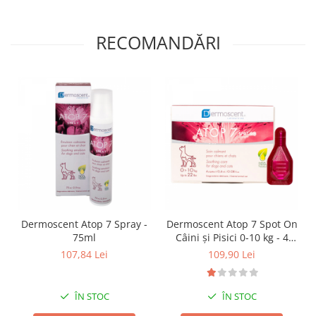
RECOMANDĂRI
Dermoscent Atop 7 Spray -
Dermoscent Atop 7 Spot On
75ml
Câini și Pisici 0-10 kg - 4
pipete
107,84 Lei
109,90 Lei
ÎN STOC
ÎN STOC