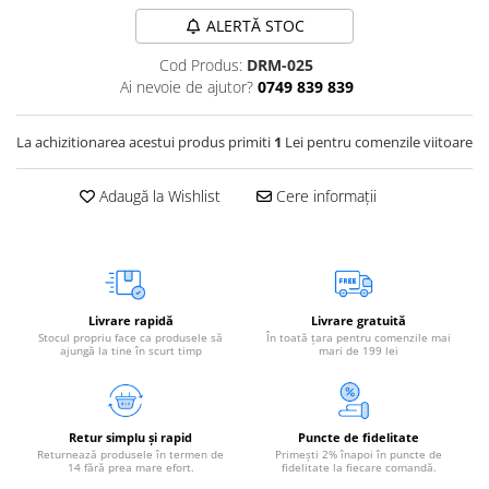
Vetoquinol
Periaj și Descâlcit Câini
Covorașe absorbante
ALERTĂ STOC
Tiroida și Hormoni
Clești și Forfecuțe
Clești și Forfecuțe
VetPlus
Tractul Urinar și Rinichi
Cod Produs:
DRM-025
Diverse
Accesorii Pisici
Ai nevoie de ajutor?
0749 839 839
Virbac
Tratamentul Rănilor
Accesorii Câini
Dispozitive pentru administrare
Viyo
Alte Afecțiuni
tratamente
Medalioane
La achizitionarea acestui produs primiti
1
Lei pentru comenzile viitoare
Wepharm
Medalioane
Dispozitive pentru administrare
Zoetis
tratamente
Rucsace și Articole de Transport
Adaugă la Wishlist
Cere informații
Hamuri, Zgărzi și Lese
Dispozitive Automate pentru
Hrănire
Livrare rapidă
Livrare gratuită
Stocul propriu face ca produsele să
În toată țara pentru comenzile mai
ajungă la tine în scurt timp
mari de 199 lei
Retur simplu și rapid
Puncte de fidelitate
Returnează produsele în termen de
Primești 2% înapoi în puncte de
14 fără prea mare efort.
fidelitate la fiecare comandă.