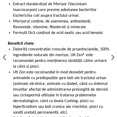
Extract standardizat de Merișor (Vaccinium
macrocarpon) care previne adeziunea bacteriilor
Escherichia coli asupra tractului urinar.
Merișorul conține, de asemenea, antioxidanți,
flavonoide, vitamine, fitosteroli și minerale
Formulă fără conținut de acid oxalic sau acid benzoic
Beneficii cheie:
Datorită concentrației crescute de proantocianide, 100%
ingrediente naturale din merișor, Uti Zen® este
recomandat pentru menținerea sănătății căilor urinare
la câini și pisici.
Uti Zen este recomandat în mod deosebit pentru
animalele cu predispoziție spre boli ale tractului urinar
(animale vârstnice, animale cu diabet, câini cu sistemul
imunitar afectat de administrarea prelungită de steroizi
sau ciclosporină utilizate în tratarea problemelor
dermatologice, câini cu boala Cushing, pisici cu
hipertiroidism sau boli cronice ale rinichilor, pisici cu
sondă uretală permanentă, etc).