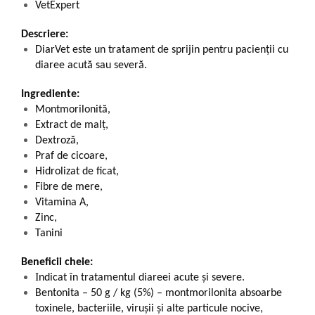
VetExpert
Descriere:
DiarVet este un tratament de sprijin pentru pacienții cu
diaree acută sau severă.
Ingrediente:
Montmorilonită,
Extract de malț,
Dextroză,
Praf de cicoare,
Hidrolizat de ficat,
Fibre de mere,
Vitamina A,
Zinc,
Tanini
Beneficii cheie:
I
ndicat în tratamentul diareei acute și severe.
Bentonita – 50 g / kg (5%) – montmorilonita absoarbe
toxinele, bacteriile, virușii și alte particule nocive,