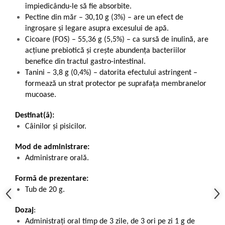
împiedicându-le să fie absorbite.
Pectine din măr – 30,10 g (3%) – are un efect de
îngroșare și legare asupra excesului de apă.
Cicoare (FOS) – 55,36 g (5,5%) – ca sursă de inulină, are
acțiune prebiotică și crește abundența bacteriilor
benefice din tractul gastro-intestinal.
Tanini – 3,8 g (0,4%) – datorita efectului astringent –
formează un strat protector pe suprafața membranelor
mucoase.
Destinat(ă):
Câinilor și pisicilor.
Mod de administrare:
Administrare orală.
Formă de prezentare:
Tub de 20 g.
Dozaj
:
Administrați oral timp de 3 zile, de 3 ori pe zi 1 g de