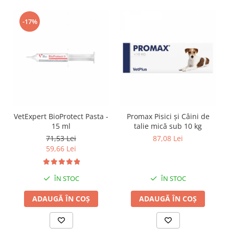
-17%
VetExpert BioProtect Pasta -
Promax Pisici și Câini de
15 ml
talie mică sub 10 kg
71,53 Lei
87,08 Lei
59,66 Lei
ÎN STOC
ÎN STOC
ADAUGĂ ÎN COȘ
ADAUGĂ ÎN COȘ