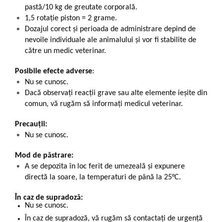
pastă/10 kg de greutate corporală.
1,5 rotație piston = 2 grame.
Dozajul corect și perioada de administrare depind de
nevoile individuale ale animalului și vor fi stabilite de
către un medic veterinar.
Posibile efecte adverse
:
Nu se cunosc.
Dacă observaţi reacţii grave sau alte elemente ieșite din
comun, vă rugăm să informați medicul veterinar.
Precauții:
Nu se cunosc.
Mod de păstrare:
A se depozita în loc ferit de umezeală și expunere
directă la soare, la temperaturi de până la 25°C.
În caz de supradoză:
Nu se cunosc.
În caz de supradoză, vă rugăm să contactați de urgență