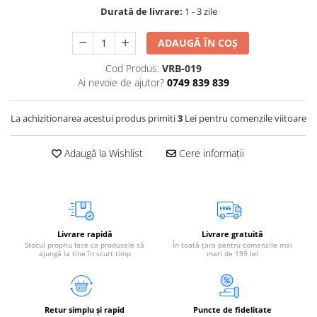
Durată de livrare:
1 - 3 zile
Vetoquinol
Periaj și Descâlcit Câini
Covorașe absorbante
Tiroida și Hormoni
Clești și Forfecuțe
Clești și Forfecuțe
VetPlus
Tractul Urinar și Rinichi
ADAUGĂ ÎN COȘ
Diverse
Accesorii Pisici
Virbac
Tratamentul Rănilor
Cod Produs:
VRB-019
Accesorii Câini
Dispozitive pentru administrare
Viyo
Ai nevoie de ajutor?
0749 839 839
Alte Afecțiuni
tratamente
Medalioane
Wepharm
Medalioane
Dispozitive pentru administrare
La achizitionarea acestui produs primiti
3
Lei pentru comenzile viitoare
Zoetis
tratamente
Rucsace și Articole de Transport
Hamuri, Zgărzi și Lese
Dispozitive Automate pentru
Adaugă la Wishlist
Cere informații
Hrănire
Livrare rapidă
Livrare gratuită
Stocul propriu face ca produsele să
În toată țara pentru comenzile mai
ajungă la tine în scurt timp
mari de 199 lei
Retur simplu și rapid
Puncte de fidelitate