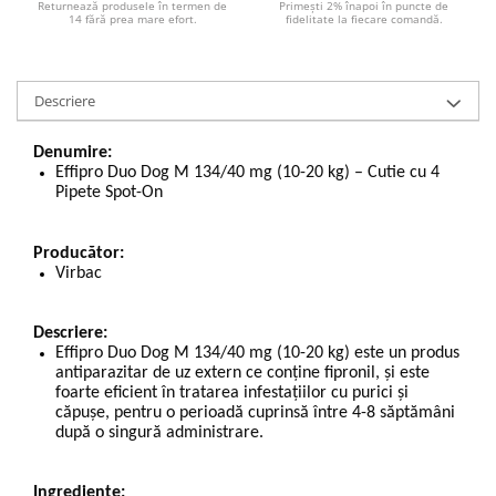
Returnează produsele în termen de
Primești 2% înapoi în puncte de
14 fără prea mare efort.
fidelitate la fiecare comandă.
Descriere
Denumire:
Effipro Duo Dog M 134/40 mg (10-20 kg) – Cutie cu 4
Pipete Spot-On
Producător:
Virbac
Descriere:
Effipro Duo Dog M 134/40 mg (10-20 kg) este un produs
antiparazitar de uz extern ce conține fipronil, și este
foarte eficient în tratarea infestațiilor cu purici și
căpușe, pentru o perioadă cuprinsă între 4-8 săptămâni
după o singură administrare.
Ingrediente: