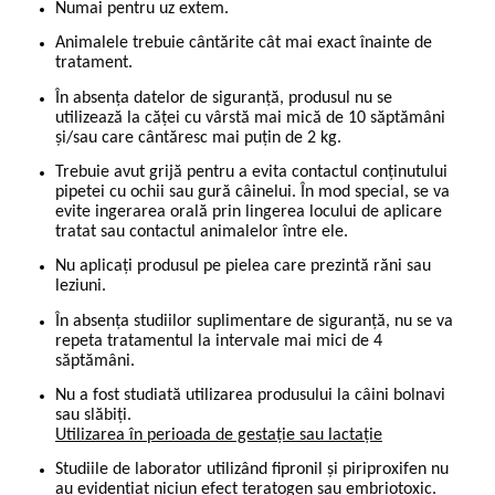
Numai pentru uz extem.
Animalele trebuie cântărite cât mai exact înainte de
tratament.
În absența datelor de siguranță, produsul nu se
utilizează la căței cu vârstă mai mică de 10 săptămâni
și/sau care cântăresc mai puțin de 2 kg.
Trebuie avut grijă pentru a evita contactul conținutului
pipetei cu ochii sau gură câinelui. În mod special, se va
evite ingerarea orală prin lingerea locului de aplicare
tratat sau contactul animalelor între ele.
Nu aplicați produsul pe pielea care prezintă răni sau
leziuni.
În absența studiilor suplimentare de siguranță, nu se va
repeta tratamentul la intervale mai mici de 4
săptămâni.
Nu a fost studiată utilizarea produsului la câini bolnavi
sau slăbiți.
Utilizarea în perioada de gestație sau lactație
Studiile de laborator utilizând fipronil și piriproxifen nu
au evidențiat niciun efect teratogen sau embriotoxic.