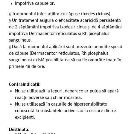
Împotriva capuselor:
§
Tratamentul infestațiilor cu căpușe (lxodes ricinus).
§
Un tratament asigura o eficacitate acaricidă persistentă
de 2 săptămâni împotriva Ixodes ricinus și de 4 săptămâni
împotriva Dermacentor reticulatus și Rhipicephalus
sanguineus.
§
Dacă la momentul aplicării sunt prezente anumite specii
de căpușe (Dermacentor reticulatus, Rhipicephalus
sanguineus) există posibilitatea să nu fie omorâte toate în
primele 48 de ore.
Contraindicații:
Nu se utilizează la iepuri, deoarece ar putea să apară
reacții adverse sau chiar moartea.
Nu se utilizează în cazurile de hipersensibilitate
cunoscută la substanțele active sau la oricare dintre
excipienți.
Destinată: