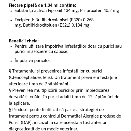
Fiecare pipetă de 1.34 ml conține:
Substanță activă:
Fipronil 134 mg,
Piriproxifen 40.2 mg
Excipienți:
Butilhidroxianisol (E320) 0,268
mg,
Butilhidroxitoluen (E321) 0,134 mg
Beneficii cheie:
Pentru utilizare împotriva infestațiilor doar cu purici sau
purici în asociere cu căpușe.
Împotriva puricilor:
§
Tratamentul și prevenirea infestațiilor cu purici
(Ctenocephalides felis). Un tratament previne infestațiile
ulterioare timp de 7 săptămâni.
§
Prevenirea multiplicării puricilor prin împiedicarea
dezvoltării ouălor în purici adulți timp de 12 săptămâni de
la aplicare.
§
Produsul poate fi utilizat că parte a strategiei de
tratament pentru controlul Dermatitei Alergice produse de
Purici (DAP), în cazul în care această a fost anterior
diagnosticată de un medic veterinar.