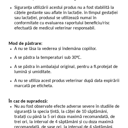
Siguranța utilizării acestui produs nu a fost stabilită la
cățele gestante sau aflate în lactație. în timpul gestației
sau lactației, produsul se utilizează numai în
conformitate cu evaluarea raportului beneficiu/risc
efectuată de medicul veterinar responsabil.
Mod de păstrare:
A nu se lăsa la vederea și îndemâna copiilor.
A se păstra la temperaturi sub 30°C.
A se păstra în ambalajul original, pentru a fi.protejat de
lumină și umiditate.
A nu se utiliza acest produs veterinar după data expirării
marcată pe eticheta.
În caz de supradoză:
Nu au fost observate efecte adverse severe în studiile de
siguranță la specia țintă, la căței de 10 săptămâni,
tratați cu până la 5 ori doza maximă recomandată, de
trei ori, la interval de 4 săptămâni și cu doza maximă
recomandată, de șase ori, la interval de 4 săptămâni.