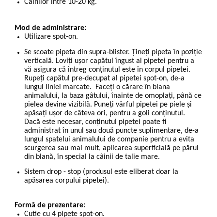
Câinilor între 10-20 kg.
Mod de administrare:
Utilizare spot-on.
Se scoate pipeta din supra-blister. Țineți pipeta în poziție
verticală. Loviți ușor capătul îngust al pipetei pentru a
vă asigura că întreg conținutul este în corpul pipetei.
Rupeți capătul pre-decupat al pipetei spot-on, de-a
lungul liniei marcate. Faceți o cărare în blana
animalului, la baza gâtului, înainte de omoplați, până ce
pielea devine vizibilă. Puneți vârful pipetei pe piele și
apăsați ușor de câteva ori, pentru a goli conținutul.
Dacă este necesar, conținutul pipetei poate fi
administrat în unul sau două puncte suplimentare, de-a
lungul spatelui animalului de companie pentru a evita
scurgerea sau mai mult, aplicarea superficială pe părul
din blană, în special la câinii de talie mare.
Sistem drop - stop (produsul este eliberat doar la
apăsarea corpului pipetei).
Formă de prezentare:
Cutie cu 4 pipete spot-on.