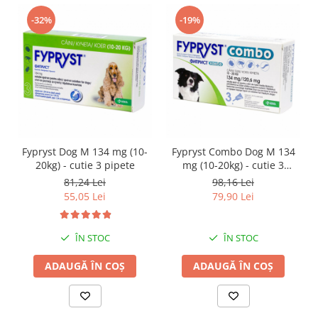
-32%
-19%
Fypryst Dog M 134 mg (10-
Fypryst Combo Dog M 134
20kg) - cutie 3 pipete
mg (10-20kg) - cutie 3
pipete
81,24 Lei
98,16 Lei
55,05 Lei
79,90 Lei
ÎN STOC
ÎN STOC
ADAUGĂ ÎN COȘ
ADAUGĂ ÎN COȘ