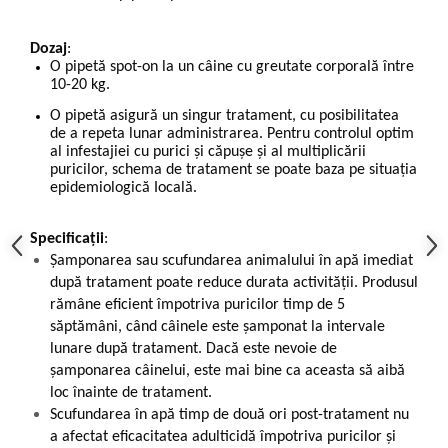
Dozaj
:
O pipetă spot-on la un câine cu greutate corporală între
10-20 kg.
O pipetă asigură un singur tratament, cu posibilitatea
de a repeta lunar administrarea. Pentru controlul optim
al infestajiei cu purici și căpușe și al multiplicării
puricilor, schema de tratament se poate baza pe situația
epidemiologică Iocală.
Specificații
:
Șamponarea sau scufundarea animalului în apă imediat
după tratament poate reduce durata activității. Produsul
rămâne eficient împotriva puricilor timp de 5
săptămâni, când câinele este șamponat la intervale
lunare după tratament. Dacă este nevoie de
șamponarea câinelui, este mai bine ca aceasta să aibă
loc înainte de tratament.
Scufundarea în apă timp de două ori post-tratament nu
a afectat eficacitatea adulticidă împotriva puricilor și