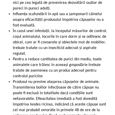
nici pe cea legată de prevenirea dezvoltării ouălor de
pureci în pureci adulți.
Influența scufundării în apă sau a șamponarii câinelui
asupra eficacității produsului împotriva căpușelor nu a
fost evaluată.
În cazul unei infestații, la începutul măsurilor de control,
coșul animalului, locurile în care dorm și se odihnesc de
obicei, cum ar fi covoarele și obiectele moi de mobilier,
trebuie tratate cu un insecticid adecvat și aspirate
regulat.
Pentru a reduce cantitatea de purici din mediu, toate
animalele care trăiesc în aceeași gospodărie trebuie
tratate de asemenea cu un produs adecvat pentru
controlul puricilor.
Produsul nu previne atașarea căpușelor de animale.
Transmiterea bolilor infecțioase de către căpușe nu
poate fi exclusă în totalitate dacă condițiile sunt
nefavorabile. Efieacitatea imediată a fost dovedită
împotriva Ixodes ricinus, indicând că aceste căpușe sunt
cel mai probabil omorâte în primele 48 de ore de la