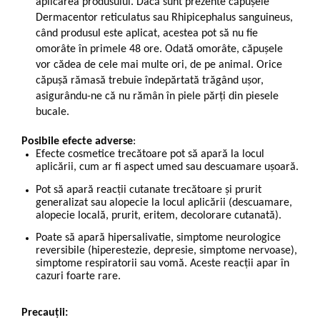
aplicarea produsului. Dacă sunt prezente căpușele
Dermacentor reticulatus sau Rhipicephalus sanguineus,
când produsul este aplicat, acestea pot să nu fie
omorâte în primele 48 ore. Odată omorâte, căpușele
vor cădea de cele mai multe ori, de pe animal. Orice
căpușă rămasă trebuie îndepărtată trăgând ușor,
asigurându-ne că nu rămân în piele părți din piesele
bucale.
Posibile efecte adverse
:
Efecte cosmetice trecătoare pot să apară la locul
aplicării, cum ar fi aspect umed sau descuamare ușoară.
Pot să apară reacții cutanate trecătoare și prurit
generalizat sau alopecie la locul aplicării (descuamare,
alopecie locală, prurit, eritem, decolorare cutanată).
Poate să apară hipersalivatie, simptome neurologice
reversibile (hiperestezie, depresie, simptome nervoase),
simptome respiratorii sau vomă. Aceste reacții apar în
cazuri foarte rare.
Precauții: