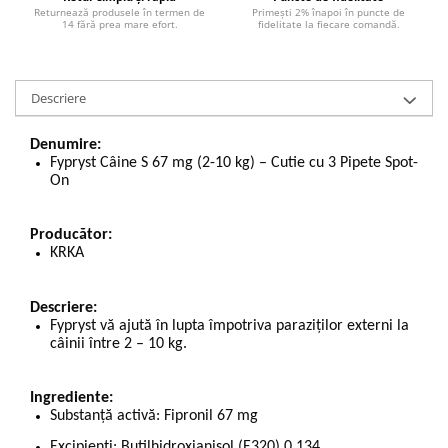
Returnează produsele în termen de
Primești 2% înapoi în puncte de
14 fără prea mare efort.
fidelitate la fiecare comandă.
Descriere
Denumire:
Fypryst Câine S 67 mg (2-10 kg) – Cutie cu 3 Pipete Spot-
On
Producător:
KRKA
Descriere:
Fypryst
vă ajută în lupta împotriva paraziților externi la
câinii între 2 – 10 kg.
Ingrediente:
Substanță activă:
Fipronil 67 mg
Excipienți:
Butilhidroxianisol (E320) 0,134