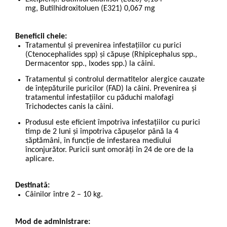
mg,
Butilhidroxitoluen (E321) 0,067 mg
Beneficii cheie:
Tratamentul și prevenirea infestațiilor cu purici
(Ctenocephalides spp) și căpușe (Rhipicephalus spp.,
Dermacentor spp., Ixodes spp.) la câini.
Tratamentul și controlul dermatitelor alergice cauzate
de înțepăturile puricilor (FAD) la câini. Prevenirea și
tratamentul infestațiilor cu păduchi malofagi
Trichodectes canis la câini.
Produsul este eficient împotriva infestațiilor cu purici
timp de 2 luni și împotriva căpușelor până la 4
săptămâni, în funcție de infestarea mediului
înconjurător. Puricii sunt omorâți în 24 de ore de la
aplicare.
Destinată:
Câinilor între 2 – 10 kg.
Mod de administrare: