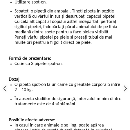
Utilizare spot-on.
Scoateți o pipetă din ambalaj. Țineți pipeta în poziție
verticală cu vârful în sus și deșurubați capacul pipetei.
Cu celălalt capăt al dopului astfel îndepărtat, perforați
sigiliul pipetei, îndepărtați părul animalului de pe linia
mediană dintre spete pentru a face pielea vizibilă.
Puneți vârful pipetei pe piele și presați tubul de mai
multe ori pentru a fi golit direct pe piele.
Formă de prezentare:
Cutie cu 3 pipete spot-on.
Dozaj
:
O pipetă spot-on la un câine cu greutate corporală între
2 – 10 kg.
În absenţa studiilor de siguranţă, intervalul minim dintre
tratamente este de 4 săptămâni.
Posibile efecte adverse
:
În cazul în care animalele se ling, poate apărea