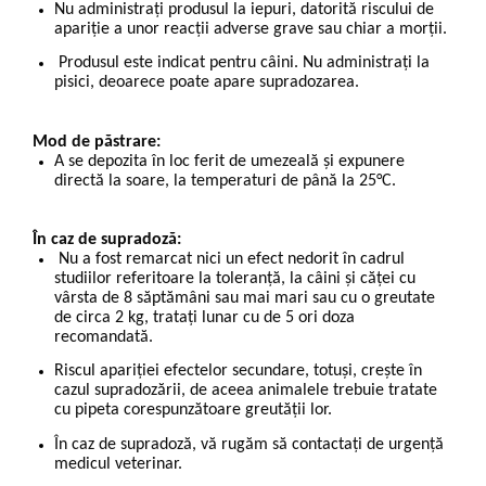
Nu administrați produsul la iepuri, datorită riscului de
apariție a unor reacții adverse grave sau chiar a morții.
Produsul este indicat pentru câini. Nu administrați la
pisici, deoarece poate apare supradozarea.
Mod de păstrare:
A se depozita în loc ferit de umezeală și expunere
directă la soare, la temperaturi de până la 25°C.
În caz de supradoză:
Nu a fost remarcat nici un efect nedorit în cadrul
studiilor referitoare la toleranţă, la câini şi căţei cu
vârsta de 8 săptămâni sau mai mari sau cu o greutate
de circa 2 kg, trataţi lunar cu de 5 ori doza
recomandată.
Riscul apariţiei efectelor secundare, totuşi, creşte în
cazul supradozării, de aceea animalele trebuie tratate
cu pipeta corespunzătoare greutăţii lor.
În caz de supradoză, vă rugăm să contactați de urgență
medicul veterinar.