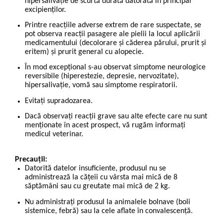
hipersalivație de scurtă durată datorată în principal
excipienților.
Printre reacțiile adverse extrem de rare suspectate, se
pot observa reacții pasagere ale pielii la locul aplicării
medicamentului (decolorare și căderea părului, prurit și
eritem) și prurit general cu alopecie.
În mod excepțional s-au observat simptome neurologice
reversibile (hiperestezie, depresie, nervozitate),
hipersalivație, vomă sau simptome respiratorii.
Evitați supradozarea.
Dacă observați reacții grave sau alte efecte care nu sunt
menționate în acest prospect, vă rugăm informați
medicul veterinar.
Precauții:
Datorită datelor insuficiente, produsul nu se
administrează la cățeii cu vârsta mai mică de 8
săptămâni sau cu greutate mai mică de 2 kg.
Nu administrați produsul la animalele bolnave (boli
sistemice, febră) sau la cele aflate în convalescență.