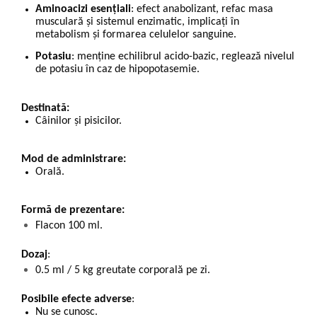
Aminoacizi esențiali
: efect anabolizant, refac masa
musculară și sistemul enzimatic, implicați în
metabolism și formarea celulelor sanguine.
Potasiu
: menține echilibrul acido-bazic, reglează nivelul
de potasiu în caz de hipopotasemie.
Destinată:
Câinilor și pisicilor.
Mod de administrare:
Orală.
Formă de prezentare:
Flacon 100 ml.
Dozaj
:
0.5 ml / 5 kg greutate corporală pe zi.
Posibile efecte adverse
:
Nu se cunosc.