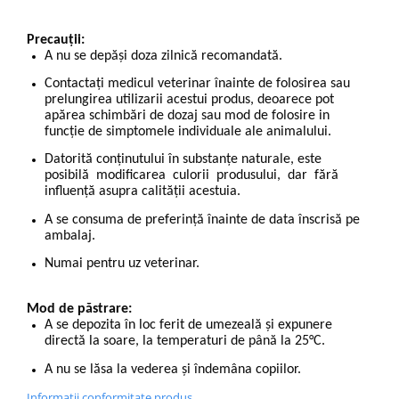
Precauții:
A nu se depăși doza zilnică recomandată.
Contactaţi medicul veterinar înainte de folosirea sau
prelungirea utilizarii acestui produs, deoarece pot
apărea schimbări de dozaj sau mod de folosire in
funcție de simptomele individuale ale animalului.
Datorită conținutului în substanțe naturale, este
posibilă modiﬁcarea culorii produsului, dar fără
inﬂuență asupra calității acestuia.
A se consuma de preferință înainte de data înscrisă pe
ambalaj.
Numai pentru uz veterinar.
Mod de păstrare:
A se depozita în loc ferit de umezeală și expunere
directă la soare, la temperaturi de până la 25°C.
A nu se lăsa la vederea și îndemâna copiilor.
Informatii conformitate produs