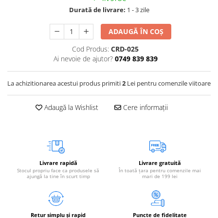
Vetoquinol
Periaj și Descâlcit Câini
Covorașe absorbante
Durată de livrare:
1 - 3 zile
Tiroida și Hormoni
Clești și Forfecuțe
Clești și Forfecuțe
VetPlus
Tractul Urinar și Rinichi
ADAUGĂ ÎN COȘ
Diverse
Accesorii Pisici
Virbac
Tratamentul Rănilor
Accesorii Câini
Cod Produs:
CRD-025
Dispozitive pentru administrare
Viyo
Alte Afecțiuni
Ai nevoie de ajutor?
0749 839 839
tratamente
Medalioane
Wepharm
Medalioane
Dispozitive pentru administrare
La achizitionarea acestui produs primiti
2
Lei pentru comenzile viitoare
Zoetis
tratamente
Rucsace și Articole de Transport
Hamuri, Zgărzi și Lese
Dispozitive Automate pentru
Adaugă la Wishlist
Cere informații
Hrănire
Livrare rapidă
Livrare gratuită
Stocul propriu face ca produsele să
În toată țara pentru comenzile mai
ajungă la tine în scurt timp
mari de 199 lei
Retur simplu și rapid
Puncte de fidelitate