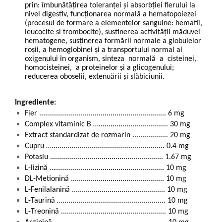
prin: îmbunătățirea toleranței și absorbției ﬁerului la
nivel digestiv, funcționarea normală a hematopoiezei
(procesul de formare a elementelor sanguine: hematii,
leucocite si trombocite), sustinerea activității măduvei
hematogene, susținerea formării normale a globulelor
roșii, a hemoglobinei și a transportului normal al
oxigenului în organism, sinteza normală a cisteinei,
homocisteinei, a proteinelor și a glicogenului;
reducerea oboselii, extenuării și slăbiciunii.
Ingrediente:
Fier ................................................................ 6 mg
Complex vitaminic B …................................... 30 mg
Extract standardizat de rozmarin .................. 20 mg
Cupru …......................................................... 0.4 mg
Potasiu ......................................................... 1.67 mg
L-lizină …....................................................... 10 mg
DL-Metionină ............................................... 10 mg
L-Fenilalanină ............................................... 10 mg
L-Taurină ….................................................... 10 mg
L-Treonină ..................................................... 10 mg