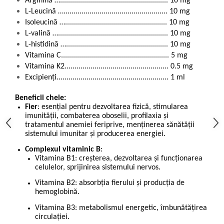
Arginină …...................................................... 10 mg
L-Leucină ….................................................... 10 mg
Isoleucină …................................................... 10 mg
L-valină …....................................................... 10 mg
L-histidină …................................................... 10 mg
Vitamina C...................................................... 5 mg
Vitamina K2.................................................... 0.5 mg
Excipienți........................................................ 1 ml
Beneficii cheie:
Fier
: esențial pentru dezvoltarea fizică, stimularea
imunității, combaterea oboselii, profilaxia și
tratamentul anemiei feriprive, menținerea sănătății
sistemului imunitar și producerea energiei.
Complexul vitaminic B
:
Vitamina B1: creșterea, dezvoltarea și funcționarea
celulelor, sprijinirea sistemului nervos.
Vitamina B2: absorbția fierului și producția de
hemoglobină.
Vitamina B3: metabolismul energetic, îmbunătățirea
circulației.