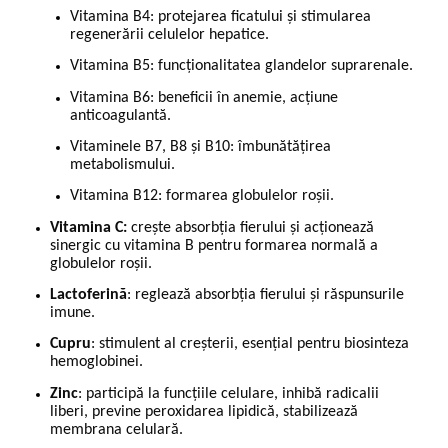
Vitamina B4: protejarea ficatului și stimularea
regenerării celulelor hepatice.
Vitamina B5: funcționalitatea glandelor suprarenale.
Vitamina B6: beneficii în anemie, acțiune
anticoagulantă.
Vitaminele B7, B8 și B10: îmbunătățirea
metabolismului.
Vitamina B12: formarea globulelor roșii.
Vitamina C:
crește absorbția fierului și acționează
sinergic cu vitamina B pentru formarea normală a
globulelor roșii.
Lactoferină
: reglează absorbția fierului și răspunsurile
imune.
Cupru
: stimulent al creșterii, esențial pentru biosinteza
hemoglobinei.
Zinc
: participă la funcțiile celulare, inhibă radicalii
liberi, previne peroxidarea lipidică, stabilizează
membrana celulară.