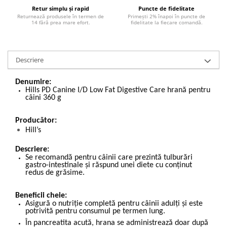
Retur simplu și rapid
Puncte de fidelitate
Returnează produsele în termen de
Primești 2% înapoi în puncte de
14 fără prea mare efort.
fidelitate la fiecare comandă.
Descriere
Denumire:
Hills PD Canine I/D Low Fat Digestive Care hrană pentru
câini 360 g
Producător:
Hill’s
Descriere:
Se recomandă pentru câinii care prezintă tulburări
gastro-intestinale și răspund unei diete cu conținut
redus de grăsime.
Beneficii cheie:
Asigură o nutriție completă pentru câinii adulți și este
potrivită pentru consumul pe termen lung.
În pancreatita acută, hrana se administrează doar după