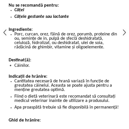
Nu se recomandă pentru:
Căţei
Căţele gestante sau lactante
Ingrediente:
Porc, curcan, orez, făină de orez, porumb, proteine din
ou, semințe de in, pulpă de sfeclă deshidratată,
celuloză, hidrolizat, ou deshidratat, ulei de soia,
rădăcină de ghimbir, vitamine și oligoelemente.
Destinat(ă):
Câinilor.
Indicații de hrănire:
Cantitatea necesară de hrană variază în funcție de
greutatea câinelui. Aceasta se poate ajusta pentru a
menține greutatea optimă.
Fiind o dietă veterinară este recomandat să consultați
medicul veterinar înainte de utilizare a produsului.
Apa proaspătă trebuie să fie disponibilă în permanență!
Ghid de hrănire: