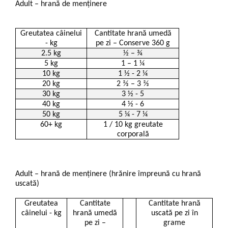
Adult – hrană de menținere
Greutatea câinelui
Cantitate hrană umedă
- kg
pe zi – Conserve 360 g
2.5 kg
½ – ¾
5 kg
1 – 1 ¼
10 kg
1 ½ - 2 ¼
20 kg
2 ⅔ – 3 ⅔
30 kg
3 ½ - 5
40 kg
4 ½ - 6
50 kg
5 ¼ - 7 ¼
60+ kg
1 / 10 kg greutate
corporală
Adult – hrană de menținere (hrănire împreună cu hrană
uscată)
Greutatea
Cantitate
Cantitate hrană
câinelui - kg
hrană umedă
uscată pe zi în
pe zi –
grame