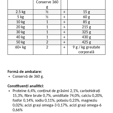
Conserve 360
g
2.5 kg
½
+
15 g
5 kg
½
+
60 g
10 kg
1
+
85 g
20 kg
1
+
215 g
30 kg
1
+
325 g
40 kg
1
+
430 g
50 kg
2
+
425 g
60+ kg
2
+
9 g / kg greutate
corporală
Formă de ambalare:
Conservă de 360 g.
Constituenți analitici:
Proteine 6,4%, conţinut de grăsimi 2,1%, carbohidrați
15,3%, fibre brute 0,7%, umiditate 74,0%, calciu 0,20%,
fosfor 0,14%, sodiu 0,11%, potasiu 0,23%, magneziu
0,02%; acizi grași omega-3 0,17%, acizi grași omega-6
0,66%