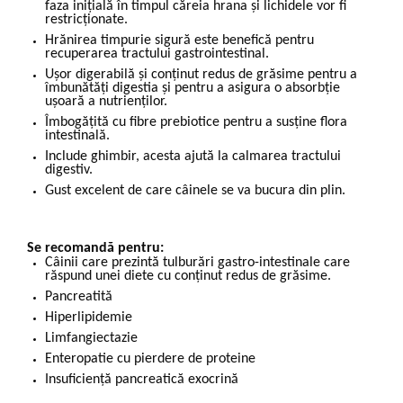
faza iniţială în timpul căreia hrana şi lichidele vor fi
restricţionate.
Hrănirea timpurie sigură este benefică pentru
recuperarea tractului gastrointestinal.
Ușor digerabilă și conținut redus de grăsime pentru a
îmbunătăți digestia și pentru a asigura o absorbție
ușoară a nutrienților.
Îmbogățită cu fibre prebiotice pentru a susține flora
intestinală.
Include ghimbir, acesta ajută la calmarea tractului
digestiv.
Gust excelent de care câinele se va bucura din plin.
Se recomandă pentru:
Câinii care prezintă tulburări gastro-intestinale care
răspund unei diete cu conținut redus de grăsime.
Pancreatită
Hiperlipidemie
Limfangiectazie
Enteropatie cu pierdere de proteine
Insuficiență pancreatică exocrină