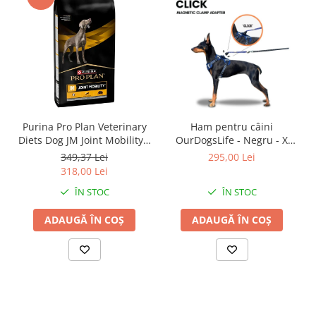
Purina Pro Plan Veterinary
Ham pentru câini
Diets Dog JM Joint Mobility –
OurDogsLife - Negru - X
12 kg
Large
349,37 Lei
295,00 Lei
318,00 Lei
ÎN STOC
ÎN STOC
ADAUGĂ ÎN COȘ
ADAUGĂ ÎN COȘ