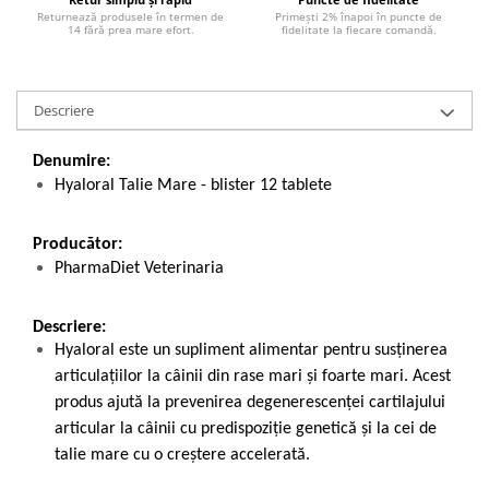
Returnează produsele în termen de
Primești 2% înapoi în puncte de
14 fără prea mare efort.
fidelitate la fiecare comandă.
Descriere
Denumire:
Hyaloral Talie Mare - blister 12 tablete
Producător:
PharmaDiet Veterinaria
Descriere:
Hyaloral este un supliment alimentar pentru susținerea
articulațiilor la câinii din rase mari și foarte mari. Acest
produs ajută la prevenirea degenerescenței cartilajului
articular la câinii cu predispoziție genetică și la cei de
talie mare cu o creștere accelerată.