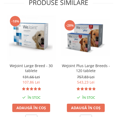
PRODUSE SIMILARE
-18%
-28%
WeJoint Large Breed - 30
WeJoint Plus Large Breeds -
tablete
120 tablete
131,66 Lei
757,83 Lei
107,86 Lei
543,23 Lei
ÎN STOC
ÎN STOC
ADAUGĂ ÎN COȘ
ADAUGĂ ÎN COȘ