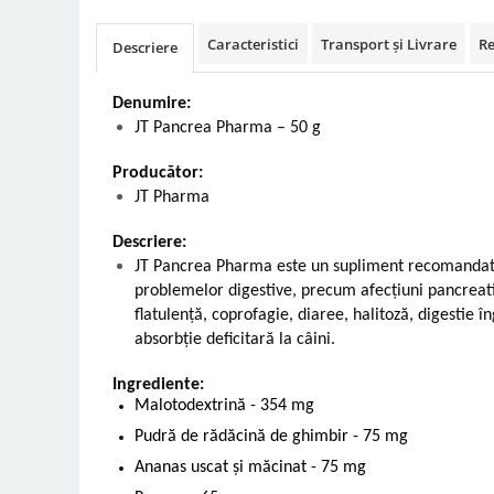
Vetoquinol
Periaj și Descâlcit Câini
Covorașe absorbante
Tiroida și Hormoni
Caracteristici
Transport și Livrare
Re
Descriere
Clești și Forfecuțe
Clești și Forfecuțe
VetPlus
Tractul Urinar și Rinichi
Diverse
Accesorii Pisici
Virbac
Tratamentul Rănilor
Denumire:
Accesorii Câini
Dispozitive pentru administrare
Viyo
JT Pancrea Pharma – 50 g
Alte Afecțiuni
tratamente
Medalioane
Wepharm
Medalioane
Dispozitive pentru administrare
Producător:
Zoetis
tratamente
Rucsace și Articole de Transport
JT Pharma
Hamuri, Zgărzi și Lese
Dispozitive Automate pentru
Hrănire
Descriere:
JT Pancrea Pharma este un supliment recomanda
problemelor digestive, precum afecțiuni pancreat
flatulență, coprofagie, diaree, halitoză, digestie
absorbție deficitară la câini.
Ingrediente:
Malotodextrină - 354 mg
Pudră de rădăcină de ghimbir - 75 mg
Ananas uscat și măcinat - 75 mg