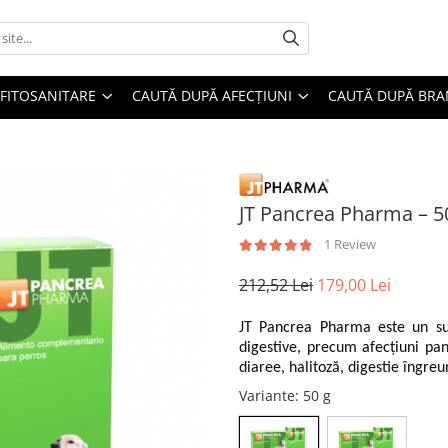
FITOSANITARE
CAUTĂ DUPĂ AFECȚIUNI
CAUTĂ DUPĂ BR
JT Pancrea Pharma – 5
1 Review
212,52 Lei
179,00 Lei
JT Pancrea Pharma este un s
digestive, precum afecțiuni pan
diaree, halitoză, digestie îngreu
Variante
: 50 g