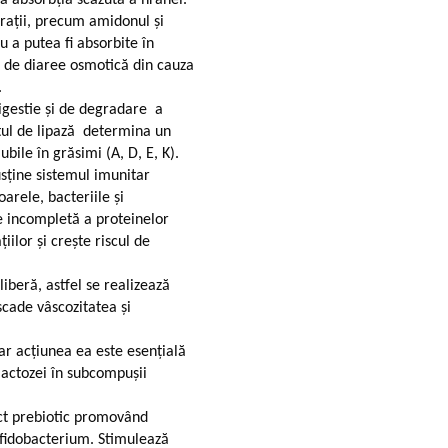
ații, precum amidonul și
u a putea fi absorbite în
ri de diaree osmotică din cauza
.
igestie și de degradare a
itul de lipază determina un
ubile în grăsimi (A, D, E, K).
ține sistemul imunitar
oarele, bacteriile și
ie incompletă a proteinelor
iilor și crește riscul de
liberă, astfel se realizează
scade vâscozitatea și
ar acțiunea ea este esențială
alactozei în subcompușii
ect prebiotic promovând
fidobacterium. Stimulează