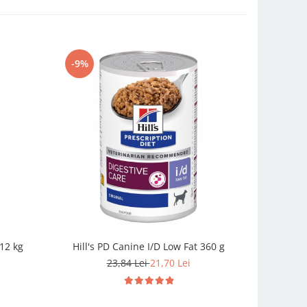
-9%
-10%
 12 kg
Hill's PD Canine I/D Low Fat 360 g
Hill's PD
V
23,84 Lei
21,70 Lei