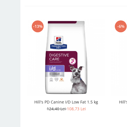
-13%
-6%
Hill's PD Canine I/D Low Fat 1.5 kg
Hill
124,40 Lei
108,73 Lei