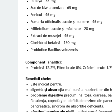
Papaya - 65 mg
Suc de kiwi atomizat - 65 mg
Fenicul - 45 mg
Fumaria officinalis uscate și pulbere - 45 mg
Millefolium uscate și măcinate - 20 mg
Extract de mușețel - 45 mg
Clorhidrat betaină - 150 mg
Probiotice Bacillus velezensis
Componenți analitici:
Proteină 12.2%, Fibre brute 8%, Grăsimi brute 1.7
Beneficii cheie:
Este indicat pentru:
digestia și absorbția
mai bună a nutrienților din 
probleme digestive
precum: halitoza, diareea, b
flatulența, coprofagie, deficit de enzime din pancr
pancreatică, sindrom de absorbție deficientă,
afecțiuni cronice ale pielii
- având cauză frecvent