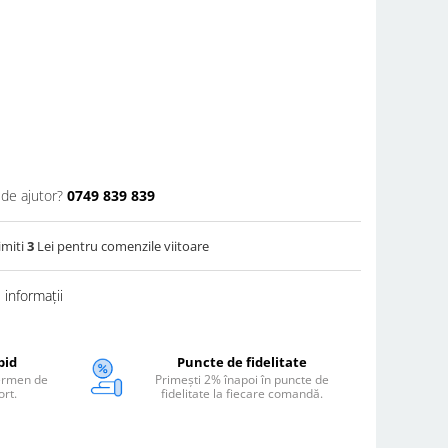
 de ajutor?
0749 839 839
imiti
3
Lei pentru comenzile viitoare
informații
pid
Puncte de fidelitate
termen de
Primești 2% înapoi în puncte de
ort.
fidelitate la fiecare comandă.