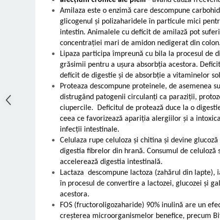
Amilaza este o enzimă care descompune carbohidr
glicogenul și polizaharidele în particule mici pentr
intestin. Animalele cu deficit de amilază pot sufe
concentrației mari de amidon nedigerat din colon
Lipaza participa împreună cu bila la procesul de d
grăsimii pentru a ușura absorbția acestora. Defic
deficit de digestie și de absorbție a vitaminelor sol
Proteaza descompune proteinele, de asemenea sus
distrugând patogenii circulanți ca paraziții, protoz
ciupercile. Deficitul de protează duce la o digest
ceea ce favorizează apariția alergiilor și a intoxicaț
infecții intestinale.
Celulaza rupe celuloza și chitina și devine glucoză 
digestia fibrelor din hrană. Consumul de celuloză 
accelerează digestia intestinală.
Lactaza descompune lactoza (zahărul din lapte), i
în procesul de convertire a lactozei, glucozei și g
acestora.
FOS (fructoroligozaharide) 90% inulină are un ef
creșterea microorganismelor benefice, precum Bi