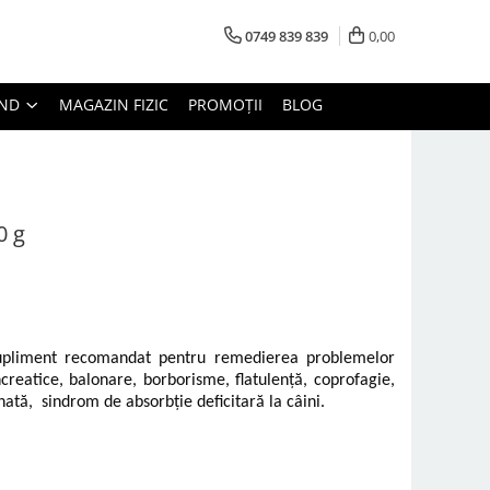
0749 839 839
0,00
AND
MAGAZIN FIZIC
PROMOȚII
BLOG
0 g
upliment recomandat pentru remedierea problemelor
creatice, balonare, borborisme, flatulență, coprofagie,
nată, sindrom de absorbție deficitară la câini.