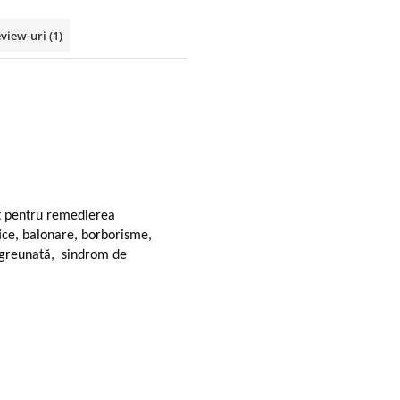
view-uri
(1)
t pentru remedierea
ice, balonare, borborisme,
 îngreunată, sindrom de