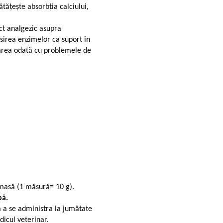
ătățește absorbția calciului,
ect analgezic asupra
sirea enzimelor ca suport în
părea odată cu problemele de
 masă (1 măsură= 10 g).
pă.
 a se administra la jumătate
icul veterinar.