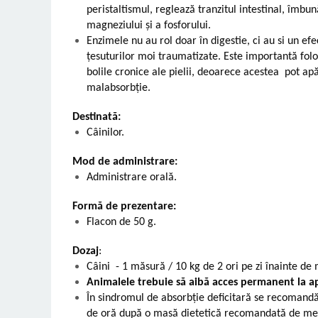
peristaltismul, reglează tranzitul intestinal, îmbun
magneziului și a fosforului.
Enzimele nu au rol doar în digestie, ci au si un ef
țesuturilor moi traumatizate. Este importantă folo
bolile cronice ale pielii, deoarece acestea pot a
malabsorbție.
Destinată:
Câinilor.
Mod de administrare:
Administrare orală.
Formă de prezentare:
Flacon de 50 g.
Dozaj
:
Câini - 1 măsură / 10 kg de 2 ori pe zi înainte de
Animalele trebuie să aibă acces permanent la a
În sindromul de absorbție deficitară se recomandă
de oră după o masă dietetică recomandată de med