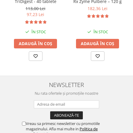
TriDigest - 40 tablete
Rx Zyme Pulbere – 120 g
113,00 Lei
182,36 Lei
97,23 Lei
ÎN STOC
ÎN STOC
ADAUGĂ ÎN COȘ
ADAUGĂ ÎN COȘ
NEWSLETTER
Nu rata ofertele și promoțiile noastre
Vreau sa primesc newsletter cu promotiile
magazinului. Afla mai multe in
Politica de