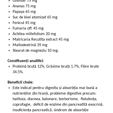
Ghimbir 75 mg
Ananas 75 mg
Papaya 65 mg
Suc de kiwi atomizat 65 mg
Fenicul 45 mg
Fumaria off. 45 mg
Achilea millefolium 20 mg
Matricaria Recutita extract 45 mg
Maltodextrină 39 mg
Stearat de magneziu 10 mg.
Constituenți analitici:
Proteină brută 12%, Grăsime brută 1.7%, Fibre brute
34.5%.
Beneficii cheie:
Este indicat pentru:
digestia și absorbția mai bună a
nutrienților din hrană,
probleme digestive precum:
halitoza, diareea, balonare, borborisme, flatulența,
coprofagie, deficit de enzime din pancreatită exocrină,
insuficiența pancreatică, sindrom de absorbție