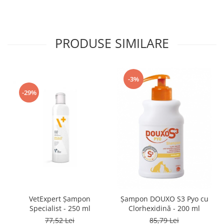
PRODUSE SIMILARE
-3%
-29%
VetExpert Șampon
Șampon DOUXO S3 Pyo cu
Specialist - 250 ml
Clorhexidină - 200 ml
77,52 Lei
85,79 Lei