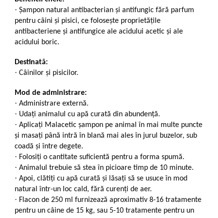
·
Șampon natural antibacterian și antifungic fără parfum
pentru câini și pisici, ce folosește proprietățile
antibacteriene și antifungice ale acidului acetic și ale
acidului boric.
Destinată:
·
Câinilor și pisicilor.
Mod de administrare:
·
Administrare externă.
·
Udaţi animalul cu apă curată din abundenţă.
·
Aplicaţi Malacetic șampon pe animal în mai multe puncte
şi masaţi până intră în blană mai ales în jurul buzelor, sub
coadă şi între degete.
·
Folosiţi o cantitate suficientă pentru a forma spumă.
·
Animalul trebuie să stea în picioare timp de 10 minute.
·
Apoi, clătiţi cu apă curată şi lăsaţi să se usuce în mod
natural într-un loc cald, fără curenţi de aer.
·
Flacon de 250 ml furnizează aproximativ 8-16 tratamente
pentru un câine de 15 kg, sau 5-10 tratamente pentru un