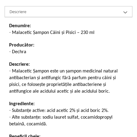
Descriere
Denumire:
·
Malacetic Șampon Câini și Pisici – 230 ml
Producător:
·
Dechra
Descriere:
·
Malacetic Șampon este un șampon medicinal natural
antibacterian și antifungic fără parfum pentru câini și
pisici, ce folosește proprietățile antibacteriene și
antifungice ale acidului acetic și ale acidului boric.
Ingrediente:
·
Substanțe active: acid acetic 2% și acid boric 2%.
·
Alte substanțe: sodiu lauret sulfat, cocamidopropyl
betaină, cocamidă.
Beneficii cheie: