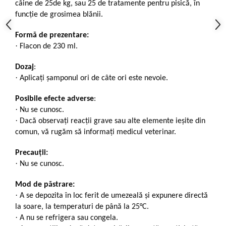
câine de 25de kg, sau 25 de tratamente pentru pisică, în
funcţie de grosimea blănii.
Formă de prezentare:
·
Flacon de 230 ml.
Dozaj
:
·
Aplicați șamponul ori de câte ori este nevoie.
Posibile efecte adverse
:
·
Nu se cunosc.
·
Dacă observaţi reacţii grave sau alte elemente ieșite din
comun, vă rugăm să informați medicul veterinar.
Precauții:
·
Nu se cunosc.
Mod de păstrare:
·
A se depozita în loc ferit de umezeală și expunere directă
la soare, la temperaturi de până la 25°C.
·
A nu se refrigera sau congela.