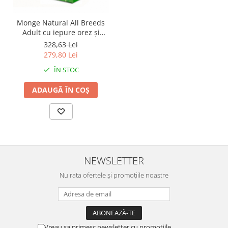
Monge Natural All Breeds
Adult cu iepure orez și
cartofi 12 kg
328,63 Lei
279,80 Lei
ÎN STOC
ADAUGĂ ÎN COȘ
NEWSLETTER
Nu rata ofertele și promoțiile noastre
Vreau sa primesc newsletter cu promotiile