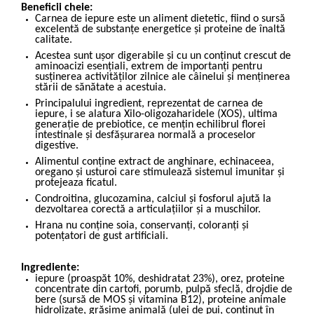
Beneficii cheie:
Carnea de iepure este un aliment dietetic, fiind o sursă
excelentă de substanţe energetice şi proteine de înaltă
calitate.
Acestea sunt uşor digerabile şi cu un conţinut crescut de
aminoacizi esenţiali, extrem de importanţi pentru
susţinerea activităţilor zilnice ale câinelui şi menţinerea
stării de sănătate a acestuia.
Principalului ingredient, reprezentat de carnea de
iepure, i se alatura Xilo-oligozaharidele (XOS), ultima
generație de prebiotice, ce mențin echilibrul florei
intestinale și desfășurarea normală a proceselor
digestive.
Alimentul conține extract de anghinare, echinaceea,
oregano și usturoi care stimulează sistemul imunitar și
protejeaza ficatul.
Condroitina, glucozamina, calciul și fosforul ajută la
dezvoltarea corectă a articulațiilor și a muschilor.
Hrana nu conține soia, conservanți, coloranți și
potențatori de gust artificiali.
Ingrediente:
iepure (proaspăt 10%, deshidratat 23%), orez, proteine
concentrate din cartofi, porumb, pulpă sfeclă, drojdie de
bere (sursă de MOS și vitamina B12), proteine animale
hidrolizate, grăsime animală (ulei de pui, conținut în