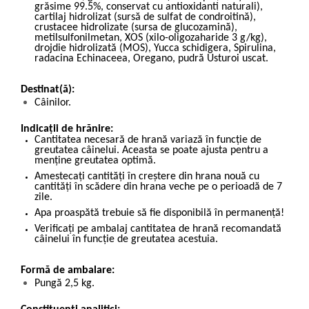
grăsime 99.5%, conservat cu antioxidanti naturali),
cartilaj hidrolizat (sursă de sulfat de condroitină),
crustacee hidrolizate (sursa de glucozamină),
metilsulfonilmetan, XOS (xilo-oligozaharide 3 g/kg),
drojdie hidrolizată (MOS), Yucca schidigera, Spirulina,
radacina Echinaceea, Oregano, pudră Usturoi uscat.
Destinat(ă):
Câinilor.
Indicații de hrănire:
Cantitatea necesară de hrană variază în funcție de
greutatea câinelui. Aceasta se poate ajusta pentru a
menține greutatea optimă.
Amestecați cantități în creștere din hrana nouă cu
cantități în scădere din hrana veche pe o perioadă de 7
zile.
Apa proaspătă trebuie să fie disponibilă în permanență!
Verificați pe ambalaj cantitatea de hrană recomandată
câinelui în funcție de greutatea acestuia.
Formă de ambalare:
Pungă 2,5 kg.