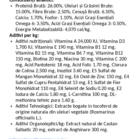
Constituenți analitici:
Proteină Brută: 26.00%, Uleiuri și Grăsimi Brute:
15.00%, Fibre Brute: 2.50%, Cenușă Brută: 6.50%,
Calciu: 1.70%, Fosfor: 1.10%, Acizi Grași Esențiali
Omega 6: 3.50%, Acizi Grași Esențiali Omega 3: 0.50%,
Energie Metabolizabilă: 4,070 cal/kg.
Aditivi per kg:
Aditivi nutriţionali: Vitamina A 24,000 IU, Vitamina D3
1,700 IU, Vitamina E 190 mg, Vitamina B1 12 mg,
Vitamina B2 15 mg, Vitamina B6 7 mg, Vitamina B12
150 mg, Biotina 20 mg, Niacina 30 mg, Vitamina C 200
mg, Acid Pantotenic 18 mg, Acid Folic 1.70 mg, Clorura
de Colina 2,500 mg, Inozitol 3.60 mg, E5 Sulfat de
Mangan Monohidrat 32 mg, E6 Oxid de Zinc 150 mg, E4
Sulfat de Cupru Pentahidrat 13 mg, E1 Sulfat de Fier
Monohidrat 110 mg, E8 Selenit de Sodiu 0.20 mg, E2
Iodura de Calciu 1.80 mg, L-Carnitina 100 mg, DL-
metionina tehnic pura 1.60 g.
Aditivi Tehnologici: Extracte bogate in tocoferol de
origine naturala din uleiuri vegetale (Rosmarinus
officinalis L.).
Aditivi Organoleptici/kg: Extract natural de Castan
Salbatic 20 mg, extract de Anghinare 300 mg.