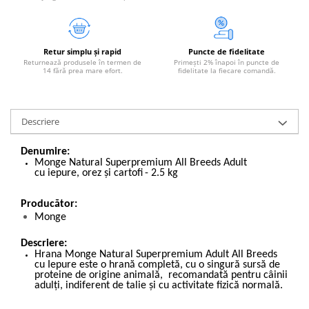
Retur simplu și rapid
Puncte de fidelitate
Returnează produsele în termen de
Primești 2% înapoi în puncte de
14 fără prea mare efort.
fidelitate la fiecare comandă.
Descriere
Denumire:
Monge Natural Superpremium All Breeds Adult
cu iepure, orez
și cartofi
- 2.5 kg
Producător:
Monge
Descriere:
Hrana Monge Natural Superpremium Adult All Breeds
cu Iepure este o hrană completă, cu o singură sursă de
proteine de origine animală, recomandată pentru câinii
adulți, indiferent de talie și cu activitate fizică normală.