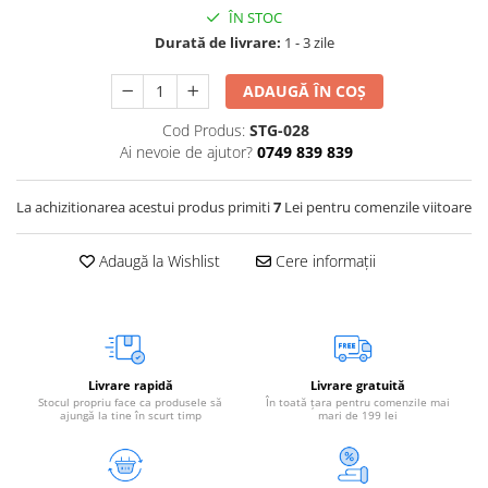
ÎN STOC
Vetoquinol
Periaj și Descâlcit Câini
Covorașe absorbante
Tiroida și Hormoni
Durată de livrare:
1 - 3 zile
Clești și Forfecuțe
Clești și Forfecuțe
VetPlus
Tractul Urinar și Rinichi
Diverse
Accesorii Pisici
Virbac
ADAUGĂ ÎN COȘ
Tratamentul Rănilor
Accesorii Câini
Dispozitive pentru administrare
Viyo
Cod Produs:
STG-028
Alte Afecțiuni
tratamente
Medalioane
Ai nevoie de ajutor?
0749 839 839
Wepharm
Medalioane
Dispozitive pentru administrare
Zoetis
tratamente
Rucsace și Articole de Transport
La achizitionarea acestui produs primiti
7
Lei pentru comenzile viitoare
Hamuri, Zgărzi și Lese
Dispozitive Automate pentru
Hrănire
Adaugă la Wishlist
Cere informații
Livrare rapidă
Livrare gratuită
Stocul propriu face ca produsele să
În toată țara pentru comenzile mai
ajungă la tine în scurt timp
mari de 199 lei