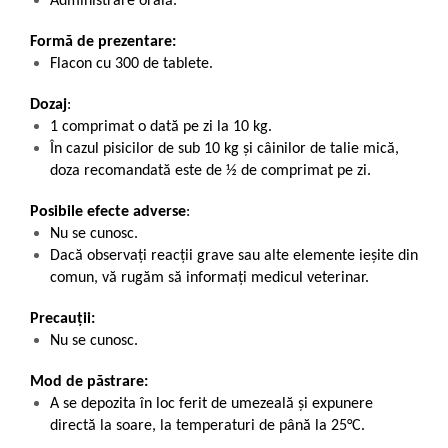
Administrare orală.
Formă de prezentare:
Flacon cu 300 de tablete.
Dozaj
:
1 comprimat o dată pe zi la 10 kg.
În cazul pisicilor de sub 10 kg și câinilor de talie mică,
doza recomandată este de ½ de comprimat pe zi.
Posibile efecte adverse
:
Nu se cunosc.
Dacă observaţi reacţii grave sau alte elemente ieșite din
comun, vă rugăm să informați medicul veterinar.
Precauții:
Nu se cunosc.
Mod de păstrare:
A se depozita în loc ferit de umezeală și expunere
directă la soare, la temperaturi de până la 25°C.