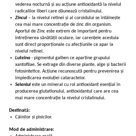
vederea nocturnă și au acțiune antioxidantă la nivelul
radicalilor liberi care dăunează cristalinului.
Zincul
– la nivelul retinei și al coroidului se întâlnește
cea mai mare concentrație de zinc din organism.
Aportul de Zinc este extrem de important pentru
întreținerea sănătății oculare, iar carențele acestuia
sunt direct proporționale cu afecțiunile ce apar la
nivelul retinei.
Luteina
- pigmentul galben ce aparține grupului
xantofilae. Se extrage din diverse plante, alge și bacterii
fotosintetice. Acțiune recunoscută pentru prevenirea și
împiedicarea evoluției cataractelor.
Seleniul
este un mineral cu rol antioxidant esențial în
producerea glutationului, antioxidantul care are cea
mai mare concentrație la nivelul cristalinului.
Destinată:
Câinilor și pisicilor.
Mod de administrare: