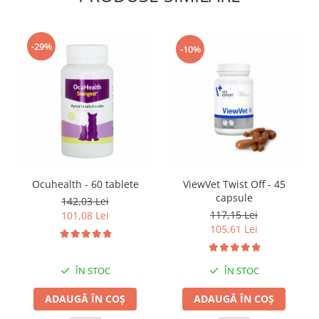
-29%
-10%
ViewVet Twist Off - 45
Ocuhealth - 60 tablete
capsule
142,03 Lei
117,15 Lei
101,08 Lei
105,61 Lei
ÎN STOC
ÎN STOC
ADAUGĂ ÎN COȘ
ADAUGĂ ÎN COȘ