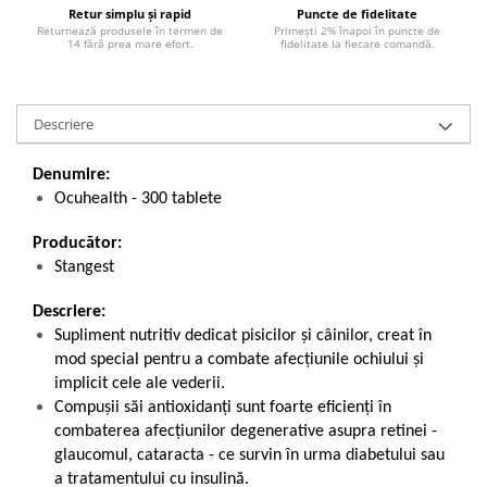
Retur simplu și rapid
Puncte de fidelitate
Returnează produsele în termen de
Primești 2% înapoi în puncte de
14 fără prea mare efort.
fidelitate la fiecare comandă.
Descriere
Denumire:
Ocuhealth - 300 tablete
Producător:
Stangest
Descriere:
Supliment nutritiv dedicat pisicilor și câinilor, creat în
mod special pentru a combate afecțiunile ochiului și
implicit cele ale vederii.
Compușii săi antioxidanți sunt foarte eficienți în
combaterea afecțiunilor degenerative asupra retinei -
glaucomul, cataracta - ce survin în urma diabetului sau
a tratamentului cu insulină.