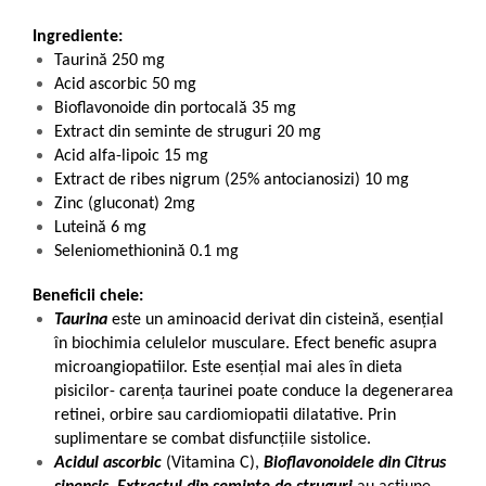
Ingrediente:
Taurină 250 mg
Acid ascorbic 50 mg
Bioflavonoide din portocală 35 mg
Extract din seminte de struguri 20 mg
Acid alfa-lipoic 15 mg
Extract de ribes nigrum (25% antocianosizi) 10 mg
Zinc (gluconat) 2mg
Luteină 6 mg
Seleniomethionină 0.1 mg
Beneficii cheie:
Taurina
este un aminoacid derivat din cisteină, esențial
în biochimia celulelor musculare. Efect benefic asupra
microangiopatiilor. Este esențial mai ales în dieta
pisicilor- carența taurinei poate conduce la degenerarea
retinei, orbire sau cardiomiopatii dilatative. Prin
suplimentare se combat disfuncțiile sistolice.
Acidul ascorbic
(Vitamina C),
Bioflavonoidele din Citrus