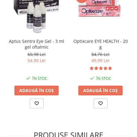
Optixcare EYE HEALTH - 20
Aptus Sentrx Eye Gel - 3 ml
g
gel oftalmic
84,76 Lei
60,98 Lei
49,99 Lei
54,90 Lei
ÎN STOC
ÎN STOC
ADAUGĂ ÎN COȘ
ADAUGĂ ÎN COȘ
PRODUSE SIMILARE