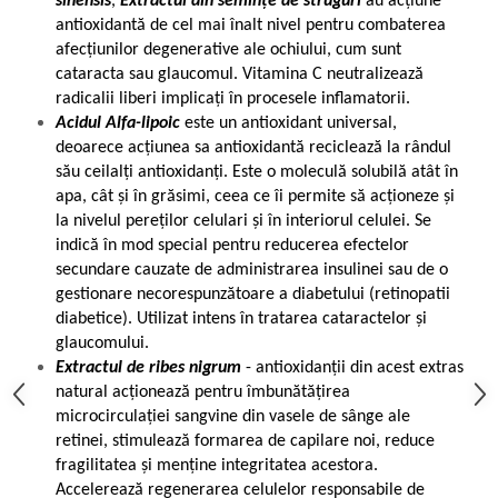
sinensis
,
Extractul din semințe de struguri
au acțiune
antioxidantă de cel mai înalt nivel pentru combaterea
afecțiunilor degenerative ale ochiului, cum sunt
cataracta sau glaucomul. Vitamina C neutralizează
radicalii liberi implicați în procesele inflamatorii.
Acidul Alfa-lipoic
este un antioxidant universal,
deoarece acțiunea sa antioxidantă reciclează la rândul
său ceilalți antioxidanți. Este o moleculă solubilă atât în
apa, cât și în grăsimi, ceea ce îi permite să acționeze și
la nivelul pereților celulari și în interiorul celulei. Se
indică în mod special pentru reducerea efectelor
secundare cauzate de administrarea insulinei sau de o
gestionare necorespunzătoare a diabetului (retinopatii
diabetice). Utilizat intens în tratarea cataractelor și
glaucomului.
Extractul de ribes nigrum
- antioxidanții din acest extras
natural acționează pentru îmbunătățirea
microcirculației sangvine din vasele de sânge ale
retinei, stimulează formarea de capilare noi, reduce
fragilitatea și menține integritatea acestora.
Accelerează regenerarea celulelor responsabile de