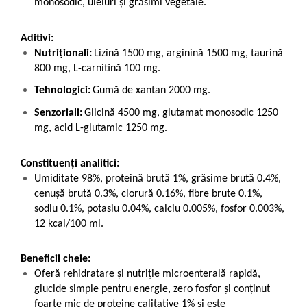
monosodic, uleiuri și grăsimi vegetale.
Aditivi:
Nutriționali:
Lizină 1500 mg, arginină 1500 mg, taurină
800 mg, L-carnitină 100 mg.
Tehnologici:
Gumă de xantan 2000 mg.
Senzoriali:
Glicină 4500 mg, glutamat monosodic 1250
mg, acid L-glutamic 1250 mg.
Constituenți analitici:
Umiditate 98%, proteină brută 1%, grăsime brută 0.4%,
cenușă brută 0.3%, clorură 0.16%, fibre brute 0.1%,
sodiu 0.1%, potasiu 0.04%, calciu 0.005%, fosfor 0.003%,
12 kcal/100 ml.
Beneficii cheie:
Oferă rehidratare și nutriție microenterală rapidă,
glucide simple pentru energie, zero fosfor și conținut
foarte mic de proteine calitative 1% și este