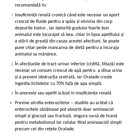
recomandată în:
Insuficiență renală cronică când este necesar un aport
crescut de fluide pentru a spăla și elimina din corp
deșeurile toxice , iar datorită gustului foarte bun
animalul este încurajat să bea, chiar în lipsa apetitului și
a stării de greață din cauza acestei afecțiuni. Se poate
pune chiar peste mancarea de dietă pentru a încuraja
animalul sa mănânce.
În afecțiunile de tract urinar inferior (cistită, litiază) este
necesar un consum crescut de apă pentru a dilua urina
și a preveni obstrucția uretrală, iar Oralade crește
ingestia lichidelor cu 70% față de apa simplă.
În anorexie sau apetit scăzut în insuficiența renală
Previne atrofia enterocitelor – studiile au arătat că
enterocitele sănătoase pot absorbi doar aminoacizi
simpli și glucoză sau fructoză, singura sursă de hrană
pentru metabolismul lor celular fiind aminoacizii simpli
precum cei din rețeta Oralade.