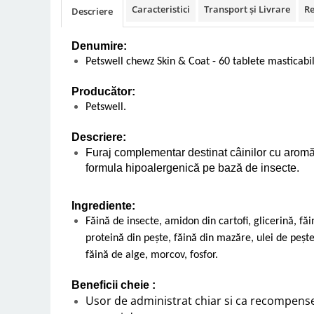
Caracteristici
Transport și Livrare
Re
Descriere
Vetoquinol
Periaj și Descâlcit Câini
Covorașe absorbante
Tiroida și Hormoni
Clești și Forfecuțe
Clești și Forfecuțe
VetPlus
Tractul Urinar și Rinichi
Denumire:
Diverse
Accesorii Pisici
Virbac
Tratamentul Rănilor
Petswell chewz Skin & Coat - 60 tablete masticabi
Accesorii Câini
Dispozitive pentru administrare
Viyo
Alte Afecțiuni
tratamente
Medalioane
Producător:
Wepharm
Medalioane
Petswell.
Dispozitive pentru administrare
Zoetis
tratamente
Rucsace și Articole de Transport
Descriere:
Hamuri, Zgărzi și Lese
Dispozitive Automate pentru
Furaj complementar destinat câinilor cu aromă
Hrănire
formula hipoalergenică pe bază de insecte.
Ingrediente:
Făină de insecte, amidon din cartofi, glicerină, făin
proteină din pește, făină din mazăre, ulei de pește,
făină de alge, morcov, fosfor.
Beneficii cheie :
Usor de administrat chiar si ca recompense