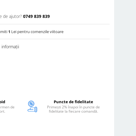
e de ajutor?
0749 839 839
imiti
1
Lei pentru comenzile viitoare
informații
pid
Puncte de fidelitate
termen de
Primești 2% înapoi în puncte de
ort.
fidelitate la fiecare comandă.