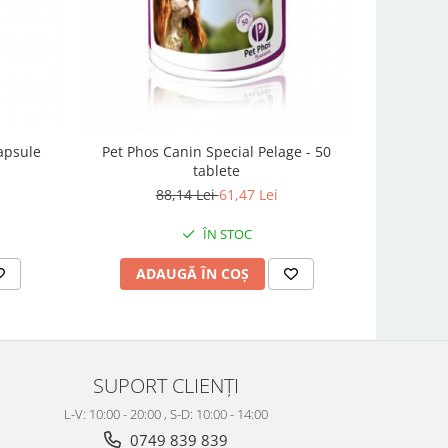
apsule
Pet Phos Canin Special Pelage - 50
tablete
88,14 Lei
61,47 Lei
ÎN STOC
ADAUGĂ ÎN COȘ
SUPORT CLIENȚI
L-V: 10:00 - 20:00 , S-D: 10:00 - 14:00
0749 839 839