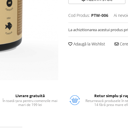
Cod Produs:
PTW-006
Ai nevoi
La achizitionarea acestui produs pr
Adaugă la Wishlist
Cere 
Livrare gratuită
Retur simplu și ra
În toată țara pentru comenzile mai
Returnează produsele în 
mari de 199 lei
14 fără prea mare ef