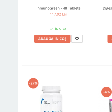
InmunoGreen - 48 Tablete
Diges
117,92 Lei
ÎN STOC
ADAUGĂ ÎN COȘ
-27%
-4%