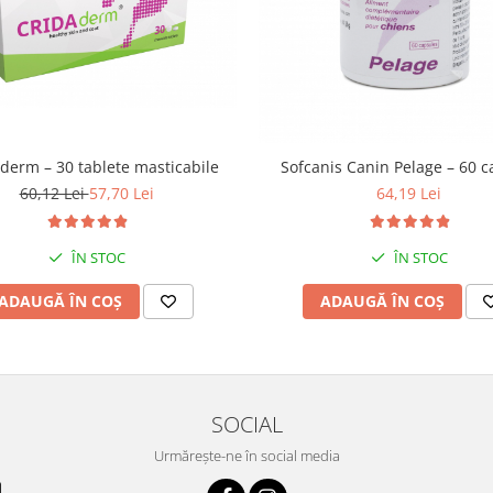
derm – 30 tablete masticabile
Sofcanis Canin Pelage – 60 c
60,12 Lei
57,70 Lei
64,19 Lei
ÎN STOC
ÎN STOC
ADAUGĂ ÎN COȘ
ADAUGĂ ÎN COȘ
SOCIAL
Urmărește-ne în social media