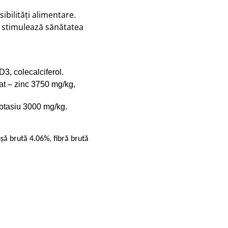
ibilități alimentare.
3 stimulează sănătatea
D3, colecalciferol.
rat – zinc 3750 mg/kg,
otasiu 3000 mg/kg.
șă brută 4.06%, fibră brută