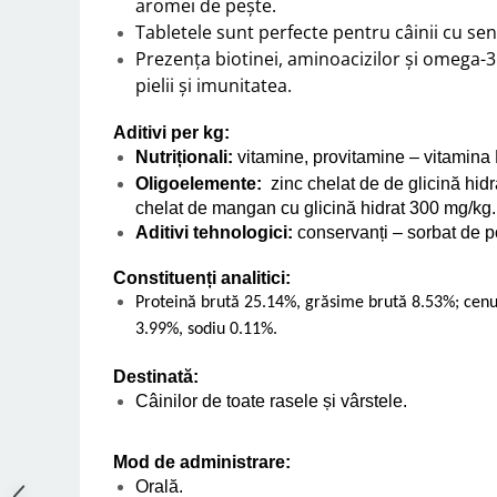
aromei de pește.
Tabletele sunt perfecte pentru câinii cu sens
Prezența biotinei, aminoacizilor și omega-
pielii și imunitatea.
Aditivi per kg:
Nutriționali:
vitamine, provitamine – vitamina 
Oligoelemente:
zinc chelat de de glicină hid
chelat de mangan cu glicină hidrat 300 mg/kg.
Aditivi tehnologici:
conservanți – sorbat de p
Constituenți analitici:
Proteină brută 25.14%, grăsime brută 8.53%; cenu
3.99%, sodiu 0.11%.
Destinată:
Câinilor de toate rasele și vârstele.
Mod de administrare:
Orală.