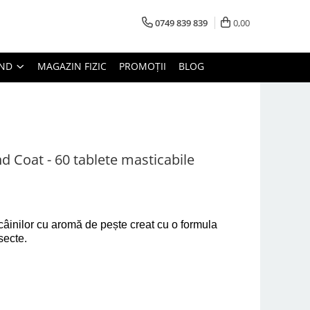
0749 839 839
0,00
AND
MAGAZIN FIZIC
PROMOȚII
BLOG
d Coat - 60 tablete masticabile
âinilor cu aromă de pește creat cu o formula
secte.