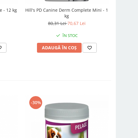
 - 12 kg
Hill's PD Canine Derm Complete Mini - 1
Hill's PD 
kg
80,31 Lei
70,67 Lei
ÎN STOC
ADAUGĂ ÎN COȘ
AD
-30%