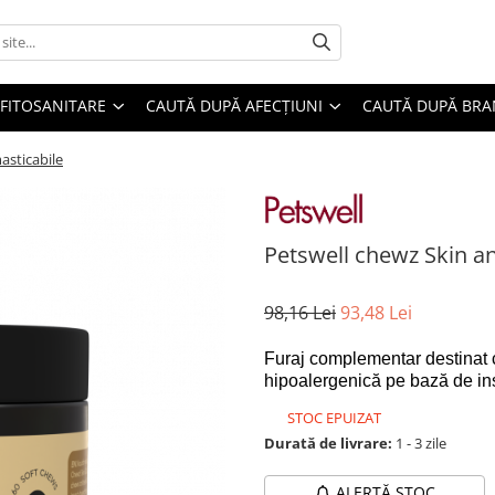
FITOSANITARE
CAUTĂ DUPĂ AFECȚIUNI
CAUTĂ DUPĂ BR
asticabile
Petswell chewz Skin an
98,16 Lei
93,48 Lei
Furaj complementar destinat c
hipoalergenică pe bază de in
STOC EPUIZAT
Durată de livrare:
1 - 3 zile
ALERTĂ STOC