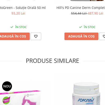
toGreen - Soluție Orală 50 ml
Hill's PD Canine Derm Complete
93,20 Lei
554,44 Lei
487,90 Lei
ÎN STOC
ÎN STOC
ADAUGĂ ÎN COȘ
ADAUGĂ ÎN COȘ
PRODUSE SIMILARE
NOU