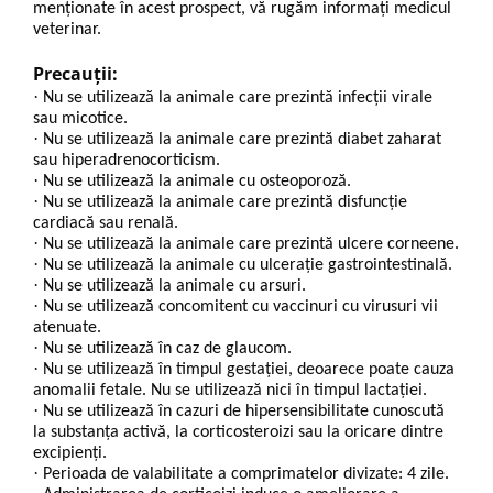
menţionate în acest prospect, vă rugăm informaţi medicul
veterinar.
Precauții:
·
Nu se utilizează la animale care prezintă infecții virale
sau micotice.
·
Nu se utilizează la animale care prezintă diabet zaharat
sau hiperadrenocorticism.
·
Nu se utilizează la animale cu osteoporoză.
·
Nu se utilizează la animale care prezintă disfuncție
cardiacă sau renală.
·
Nu se utilizează la animale care prezintă ulcere corneene.
·
Nu se utilizează la animale cu ulcerație gastrointestinală.
·
Nu se utilizează la animale cu arsuri.
·
Nu se utilizează concomitent cu vaccinuri cu virusuri vii
atenuate.
·
Nu se utilizează în caz de glaucom.
·
Nu se utilizează în timpul gestației, deoarece poate cauza
anomalii fetale. Nu se utilizează nici în timpul lactației.
·
Nu se utilizează în cazuri de hipersensibilitate cunoscută
la substanţa activă, la corticosteroizi sau la oricare dintre
excipienţi.
·
Perioada de valabilitate a comprimatelor divizate: 4 zile.