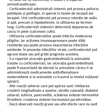
Se observă, de asemenea, o scădere a aspartat-
aminotransferazei.
·
Corticosteroizii administrați sistemic pot provoca poliurie,
polidipsie și polifagie, în special în fazele de început ale
terapiei. Unii corticosteroizi pot provoca retenție de sodiu
și apă, precum și hipokaliemie, la utilizarea pe termen
lung. Corticosteroizii sistemici determină depunerea de
calciu în piele (calcinosis cutis).
·
Utilizarea corticosteroizilor poate întârzia vindecarea
plăgilor, iar acțiunea imunosupresoare poate slăbi
rezistența sau poate provoca exacerbarea infecțiilor
existente. În prezența infecțiilor virale, corticosteroizii pot
agrava boala sau pot grăbi progresia acesteia.
·
S-a raportat ulcerație gastrointestinală la animalele
tratate cu corticosteroizi, iar ulcerația gastrointestinală
poate fi exacerbată de steroizi la animalele cărora li se
administrează medicamente antiinflamatoare
nesteroidiene și la animalele cu traumă la nivelul măduvei
spinării.
·
Alte reacții adverse care pot apărea sunt: inhibarea
creșterii longitudinale a oaselor; atrofia cutanată; diabetul
zaharat; euforia, pancreatita, scăderea sintezei hormonilor
tiroidieni; creșterea sintezei hormonului paratiroidian.
·
Dacă observaţi reacţii grave sau alte efecte care nu sunt