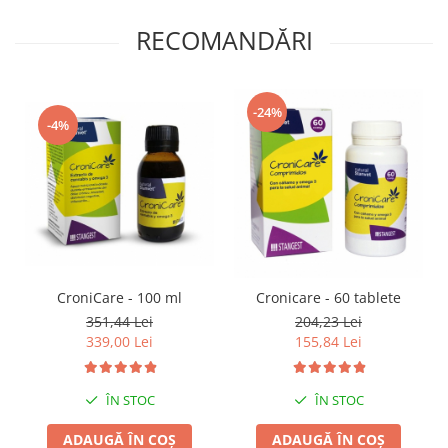
RECOMANDĂRI
-24%
-4%
CroniCare - 100 ml
Cronicare - 60 tablete
351,44 Lei
204,23 Lei
339,00 Lei
155,84 Lei
ÎN STOC
ÎN STOC
ADAUGĂ ÎN COȘ
ADAUGĂ ÎN COȘ