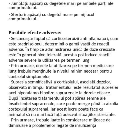
·
Jumătăți: apăsați cu degetele mari pe ambele părți ale
comprimatului.
·
Sferturi: apăsați cu degetul mare pe mijlocul
comprimatului.
Posibile efecte adverse:
·
Se cunoaște faptul că corticosteroizii antiinflamatori, cum
este prednisolonul, determină o gamă vastă de reacții
adverse. În timp ce administrarea unică de doze crescute
este în general bine tolerată, aceștia pot induce reacții
adverse severe la utilizarea pe termen lung.
·
Prin urmare, dozele la utilizarea pe termen mediu spre
lung trebuie menținute la nivelul minim necesar pentru
controlul simptomelor.
·
Supresia semnificativă a cortizolului, asociată dozelor,
observată în timpul tratamentului, este rezultatul supresiei
axei hipotalamo-hipofizo-suprarenale la dozele eficace.
După încetarea tratamentului pot apărea semne ale
insuficienței suprarenale, care poate merge până la atrofia
cortexului suprarenal, iar acest lucru poate face ca
animalul să nu mai facă față adecvat situațiilor stresante.
·
Prin urmare, trebuie luate în considerare mijloace de
diminuare a problemelor legate de insuficiența