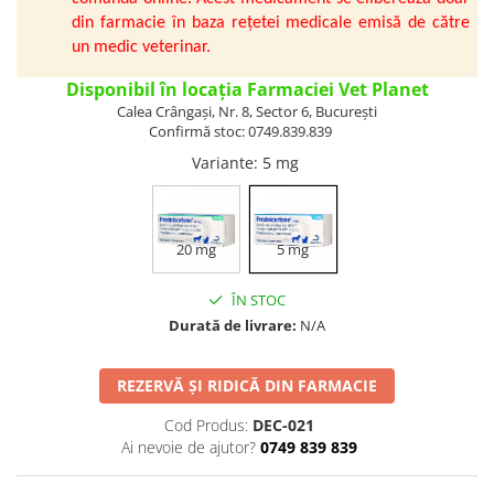
Vetoquinol
Periaj și Descâlcit Câini
Covorașe absorbante
din farmacie în baza rețetei medicale emisă de către
Tiroida și Hormoni
un medic veterinar.
Clești și Forfecuțe
Clești și Forfecuțe
VetPlus
Tractul Urinar și Rinichi
Diverse
Accesorii Pisici
Virbac
Disponibil în locația Farmaciei Vet Planet
Tratamentul Rănilor
Accesorii Câini
Calea Crângași, Nr. 8, Sector 6, București
Dispozitive pentru administrare
Viyo
Alte Afecțiuni
Confirmă stoc: 0749.839.839
tratamente
Medalioane
Wepharm
Variante
: 5 mg
Medalioane
Dispozitive pentru administrare
Zoetis
tratamente
Rucsace și Articole de Transport
Hamuri, Zgărzi și Lese
Dispozitive Automate pentru
Hrănire
20 mg
5 mg
ÎN STOC
Durată de livrare:
N/A
REZERVĂ ȘI RIDICĂ DIN FARMACIE
Cod Produs:
DEC-021
Ai nevoie de ajutor?
0749 839 839