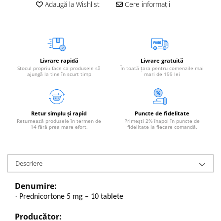
Adaugă la Wishlist
Cere informații
Livrare rapidă
Livrare gratuită
Stocul propriu face ca produsele să
În toată țara pentru comenzile mai
ajungă la tine în scurt timp
mari de 199 lei
Retur simplu și rapid
Puncte de fidelitate
Returnează produsele în termen de
Primești 2% înapoi în puncte de
14 fără prea mare efort.
fidelitate la fiecare comandă.
Descriere
Denumire:
·
Prednicortone 5 mg – 10 tablete
Producător: