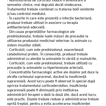
·
Administrarea de corticoizi induce o ameliorare a
semnelor clinice, mai degrabă decât vindecarea.
Tratamentul trebuie combinat cu tratarea bolii existente
și/sau controlul mediului.
·
În cazurile în care este prezentă o infecție bacteriană,
produsul trebuie utilizat în asociere cu terapia
antibacteriană adecvată.
·
Din cauza proprietăților farmacologice ale
prednisolonului, trebuie luate măsuri de precauție la
utilizarea produsului medicinal veterinar la animale cu
sistem imunitar slăbit.
·
Corticoizii, cum este prednisolonul, exacerbează
catabolismul proteic. În consecință, produsul trebuie
administrat cu atenție la animalele în vârstă și malnutrite.
·
Corticoizii, cum este prednisolonul, trebuie utilizați cu
precauție la animalele cu hipertensiune arterială.
·
Concentrațiile farmacologic active ale dozelor pot duce la
atrofia cortexului suprarenal, ducând la insuficiență
suprarenală. Acest lucru poate fi observat în special după
oprirea tratamentului corticosteroidian. Insuficiența
suprarenală poate fi diminuată prin instituirea
administrării terapiei o dată la două zile, dacă acest lucru
este practic. Dozele trebuie reduse și administrarea trebuie
oprită treptat, pentru a evita accelerarea insuficienței