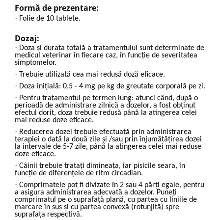
Formă de prezentare:
·
Folie de 10 tablete.
Dozaj:
·
Doza și durata totală a tratamentului sunt determinate de
medicul veterinar în fiecare caz, în funcție de severitatea
simptomelor.
·
Trebuie utilizată cea mai redusă doză eficace.
·
Doza inițială: 0,5 - 4 mg pe kg de greutate corporală pe zi.
·
Pentru tratamentul pe termen lung: atunci când, după o
perioadă de administrare zilnică a dozelor, a fost obținut
efectul dorit, doza trebuie redusă până la atingerea celei
mai reduse doze eficace.
·
Reducerea dozei trebuie efectuată prin administrarea
terapiei o dată la două zile și /sau prin înjumătățirea dozei
la intervale de 5-7 zile, până la atingerea celei mai reduse
doze eficace.
·
Câinii trebuie tratați dimineața, iar pisicile seara, în
funcție de diferențele de ritm circadian.
·
Comprimatele pot fi divizate în 2 sau 4 părți egale, pentru
a asigura administrarea adecvată a dozelor. Puneți
comprimatul pe o suprafață plană, cu partea cu liniile de
marcare în sus și cu partea convexă (rotunjită) spre
suprafața respectivă.