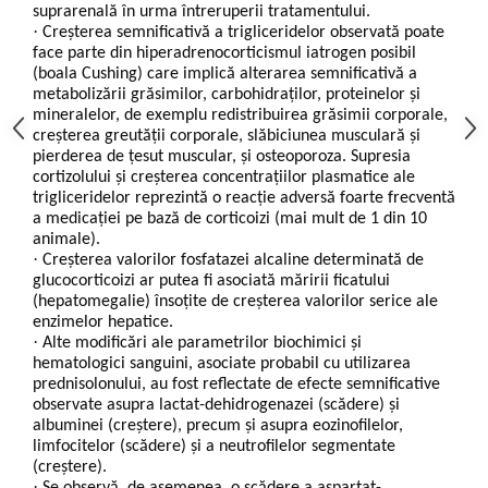
suprarenală în urma întreruperii tratamentului.
·
Creșterea semnificativă a trigliceridelor observată poate
face parte din hiperadrenocorticismul iatrogen posibil
(boala Cushing) care implică alterarea semnificativă a
metabolizării grăsimilor, carbohidraților, proteinelor și
mineralelor, de exemplu redistribuirea grăsimii corporale,
creșterea greutății corporale, slăbiciunea musculară și
pierderea de țesut muscular, și osteoporoza. Supresia
cortizolului și creșterea concentrațiilor plasmatice ale
trigliceridelor reprezintă o reacție adversă foarte frecventă
a medicației pe bază de corticoizi (mai mult de 1 din 10
animale).
·
Creșterea valorilor fosfatazei alcaline determinată de
glucocorticoizi ar putea fi asociată măririi ficatului
(hepatomegalie) însoțite de creșterea valorilor serice ale
enzimelor hepatice.
·
Alte modificări ale parametrilor biochimici și
hematologici sanguini, asociate probabil cu utilizarea
prednisolonului, au fost reflectate de efecte semnificative
observate asupra lactat-dehidrogenazei (scădere) și
albuminei (creștere), precum și asupra eozinofilelor,
limfocitelor (scădere) și a neutrofilelor segmentate
(creștere).
·