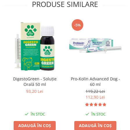
PRODUSE SIMILARE
-5%
DigestoGreen - Soluție
Pro-Kolin Advanced Dog -
Orală 50 ml
60 ml
93,20 Lei
119,22 Lei
112,90 Lei
ÎN STOC
ÎN STOC
ADAUGĂ ÎN COȘ
ADAUGĂ ÎN COȘ