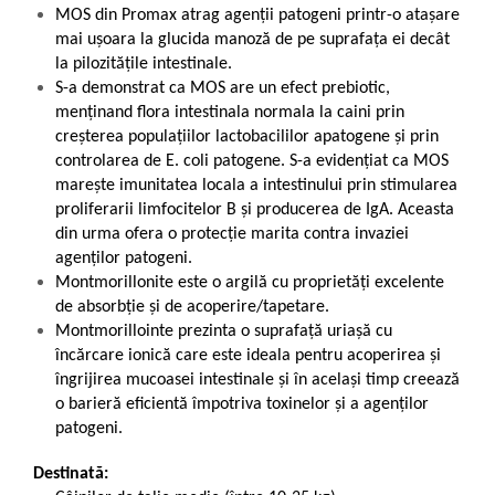
MOS din Promax atrag agenții patogeni printr-o atașare
mai ușoara la glucida manoză de pe suprafața ei decât
la pilozitățile intestinale.
S-a demonstrat ca MOS are un efect prebiotic,
menținand flora intestinala normala la caini prin
creșterea populațiilor lactobacililor apatogene și prin
controlarea de E. coli patogene. S-a evidențiat ca MOS
marește imunitatea locala a intestinului prin stimularea
proliferarii limfocitelor B și producerea de IgA. Aceasta
din urma ofera o protecție marita contra invaziei
agenților patogeni.
Montmorillonite este o argilă cu proprietăți excelente
de absorbție și de acoperire/tapetare.
Montmorillointe prezinta o suprafață uriașă cu
încărcare ionică care este ideala pentru acoperirea și
îngrijirea mucoasei intestinale și în același timp creează
o barieră eficientă împotriva toxinelor și a agenților
patogeni.
Destinată: