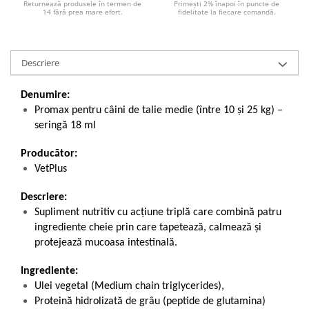
Returnează produsele în termen de
Primești 2% înapoi în puncte de
14 fără prea mare efort.
fidelitate la fiecare comandă.
Descriere
Denumire:
Promax pentru câini de talie medie (între 10 și 25 kg) –
seringă 18 ml
Producător:
VetPlus
Descriere:
Supliment nutritiv cu acțiune triplă care combină patru
ingrediente cheie prin care tapetează, calmează și
protejează mucoasa intestinală.
Ingrediente:
Ulei vegetal (Medium chain triglycerides),
Proteină hidrolizată de grâu (peptide de glutamina)