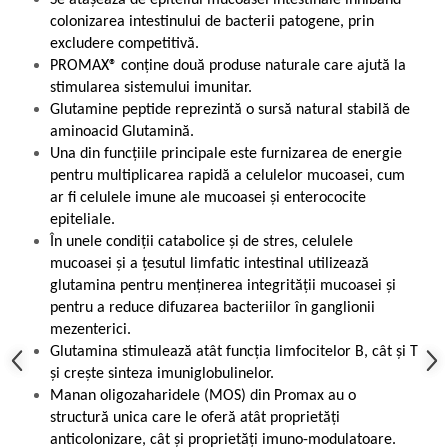
colonizarea intestinului de bacterii patogene, prin
excludere competitivă.
PROMAX® conține două produse naturale care ajută la
stimularea sistemului imunitar.
Glutamine peptide reprezintă o sursă natural stabilă de
aminoacid Glutamină.
Una din funcțiile principale este furnizarea de energie
pentru multiplicarea rapidă a celulelor mucoasei, cum
ar fi celulele imune ale mucoasei și enterococite
epiteliale.
În unele condiții catabolice și de stres, celulele
mucoasei și a țesutul limfatic intestinal utilizează
glutamina pentru menținerea integrității mucoasei și
pentru a reduce difuzarea bacteriilor în ganglionii
mezenterici.
Glutamina stimulează atât funcția limfocitelor B, cât și T
și crește sinteza imuniglobulinelor.
Manan oligozaharidele (MOS) din Promax au o
structură unica care le oferă atât proprietăți
anticolonizare, cât și proprietăți imuno-modulatoare.