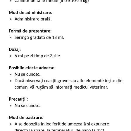
Câinilor de talie medie (între 10-25 kg)
Mod de administrare:
Administrare orală.
Formă de prezentare:
Seringă gradat
ă de
18 ml.
Dozaj
:
6 ml pe zi timp de 3 zile
Posibile efecte adverse
:
Nu se cunosc.
Dacă observaţi reacţii grave sau alte elemente ieșite din
comun, vă rugăm să informați medicul veterinar.
Precauții:
Nu se cunosc.
Mod de păstrare:
A se depozita în loc ferit de umezeală și expunere
directă la soare, la temperaturi de până la 25°C.