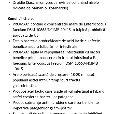
Drojdie (Saccharomyces cerevisiae conținând nivele
ridicate de Manan-oligozaharide).
Beneficii cheie:
PROMAX® conține o concentrație mare de Enterococcus
faecium DSM 10663/NCIMB 10415, o tulpină probiotică
aprobată de UE.
Este o bacterie producătoare de acid lactic cu efecte
benefice asupra tulburărilor intestinale.
PROMAX® ajuta la repopularea intestinului cu bacterii
benefice prin introducerea în tractul intestinal a E.
faecium. Enterococcus faecium DSM 10663/NCIMB
10415.
Are o perioadă scurtă de creștere (18-20 minute)
populând astfel într-un timp scurt tractul
gastrointestinal.
Produce acid lactic care scade pH-ul intestinal inhibând
astfel creșterea bacteriilor patogene.
Produc substanțe antimicrobiene care sunt eficiente
împotriva patogenilor gram–pozitivi.
Se atașează de epiteliul mucoasei intestinale inhibând