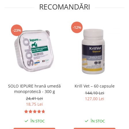
RECOMANDĂRI
-12%
-23%
SOLO IEPURE hrană umedă
Krill Vet – 60 capsule
monoproteică - 300 g
144,10 Lei
24,41 Lei
127,00 Lei
18,75 Lei
ÎN STOC
ÎN STOC