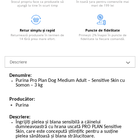
Stocul propriu face ca produsele să
În toată țara pentru comenzile mai
ajungă la tine în scurt timp
mari de 199 lei
Retur simplu și rapid
Puncte de fidelitate
Returnează produsele în termen de
Primești 2% înapoi în puncte de
14 fără prea mare efort.
fidelitate la fiecare comandă.
Descriere
Denumire:
Purina Pro Plan Dog Medium Adult – Sensitive Skin cu
Somon – 3 kg
Producător:
Purina
Descriere:
Îngrijiți pielea și blana sensibilă a câinelui
dumneavoastră cu hrana uscată PRO PLAN Sensitive
Skin, care este concepută științific pentru a susține
pielea sănătoasă și blana strălucitoare.