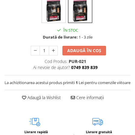
Vetoquinol
Periaj și Descâlcit Câini
Covorașe absorbante
Tiroida și Hormoni
Clești și Forfecuțe
Clești și Forfecuțe
VetPlus
Tractul Urinar și Rinichi
Diverse
Accesorii Pisici
Virbac
Tratamentul Rănilor
Accesorii Câini
ÎN STOC
Dispozitive pentru administrare
Viyo
Alte Afecțiuni
tratamente
Durată de livrare:
1 - 3 zile
Medalioane
Wepharm
Medalioane
Dispozitive pentru administrare
ADAUGĂ ÎN COȘ
Zoetis
tratamente
Rucsace și Articole de Transport
Hamuri, Zgărzi și Lese
Dispozitive Automate pentru
Cod Produs:
PUR-021
Hrănire
Ai nevoie de ajutor?
0749 839 839
La achizitionarea acestui produs primiti
1
Lei pentru comenzile viitoare
Adaugă la Wishlist
Cere informații
Livrare rapidă
Livrare gratuită