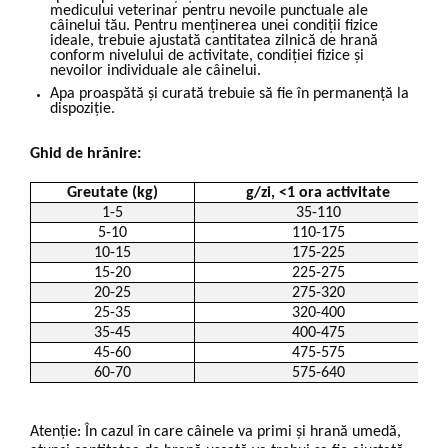
medicului veterinar pentru nevoile punctuale ale
câinelui tău. Pentru menținerea unei condiții fizice
ideale, trebuie ajustată cantitatea zilnică de hrană
conform nivelului de activitate, condiției fizice și
nevoilor individuale ale câinelui.
Apa proaspătă și curată trebuie să fie în permanență la
dispoziție.
Ghid de hrănire:
Greutate (kg)
g/zi, <1 ora activitate
1-5
35-110
5-10
110-175
10-15
175-225
15-20
225-275
20-25
275-320
25-35
320-400
35-45
400-475
45-60
475-575
60-70
575-640
Atenție: În cazul în care câinele va primi și hrană umedă,