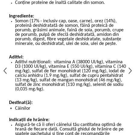
Conține proteine de înaltă calitate din somon.
Ingrediente:
Somon (17% - inclusiv cap, oase, carne), orez (14%),
proteină deshidratată de somon, făină proteică de
porumb, grăsimi animale, faină de soia, porumb, crupe
de porumb, pulpă de sfeclă deshidratată, amidon din
porumb, digest, fibre vegetale deshidratate, substanțe
minerale, ou deshidratat, ulei de soia, ulei de pește.
Aditivi:
Aditivi nutriționali: vitamina A (38000 UI/kg), vitamina
D3 (1000 UI/kg), vitamina E (550 UI/kg), vitamina C (140
mg/kg), sulfat de fier monohidrat (120 mg/kg), iodat de
calciu anhidru (1.9 mg/kg), sulfat de cupru pentahidrat
(13 mg/kg), sulfat de mangan monohidrat (46 mg/kg),
sulfat de zinc monohidrat (110 mg/kg), selenit de sodiu
(0,035 mg/kg).
Destinat(ă):
Câinilor
Indicații de hrănire:
Asigură-te că îi oferi câinelui tău cantitatea optimă de
hrană de fiecare dată. Consultă ghidul de hrănire de pe
spatele pachetului și ține cont de recomandările