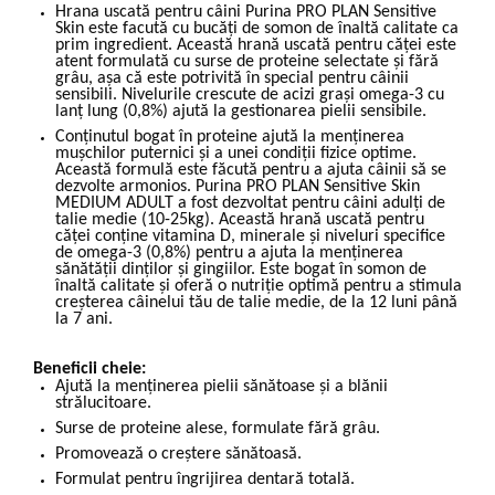
Hrana uscată pentru câini Purina PRO PLAN Sensitive
Skin este facută cu bucăți de somon de înaltă calitate ca
prim ingredient. Această hrană uscată pentru căței este
atent formulată cu surse de proteine selectate și fără
grâu, așa că este potrivită în special pentru câinii
sensibili. Nivelurile crescute de acizi grași omega-3 cu
lanț lung (0,8%) ajută la gestionarea pielii sensibile.
Conținutul bogat în proteine ajută la menținerea
mușchilor puternici și a unei condiții fizice optime.
Această formulă este făcută pentru a ajuta câinii să se
dezvolte armonios. Purina PRO PLAN Sensitive Skin
MEDIUM ADULT a fost dezvoltat pentru câini adulți de
talie medie (10-25kg). Această hrană uscată pentru
căței conține vitamina D, minerale și niveluri specifice
de omega-3 (0,8%) pentru a ajuta la menținerea
sănătății dinților și gingiilor. Este bogat în somon de
înaltă calitate și oferă o nutriție optimă pentru a stimula
creșterea câinelui tău de talie medie, de la 12 luni până
la 7 ani.
Beneficii cheie:
Ajută la menținerea pielii sănătoase și a blănii
strălucitoare.
Surse de proteine alese, formulate fără grâu.
Promovează o creștere sănătoasă.
Formulat pentru îngrijirea dentară totală.