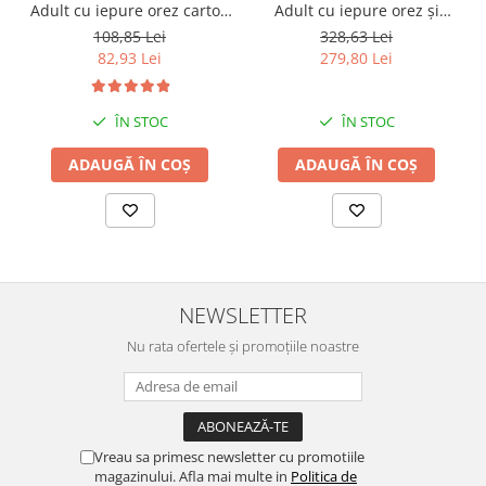
Adult cu iepure orez cartofi
Adult cu iepure orez și
- 2.5 kg
cartofi 12 kg
108,85 Lei
328,63 Lei
82,93 Lei
279,80 Lei
ÎN STOC
ÎN STOC
ADAUGĂ ÎN COȘ
ADAUGĂ ÎN COȘ
NEWSLETTER
Nu rata ofertele și promoțiile noastre
Vreau sa primesc newsletter cu promotiile
magazinului. Afla mai multe in
Politica de