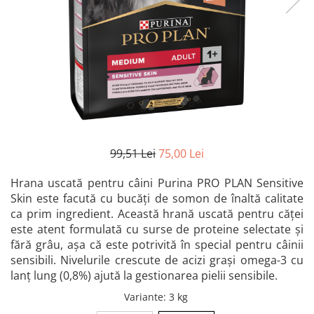
Anxiolitice / Calmante
Hill's
Calmante
Calmante
Produse Cosmetice
Produse Cosmetice
Astm și Afecțiuni Respiratorii
Institutul Pasteur România
Hormonale
Hormonale
Cardiace și Antihipertensive
KRKA
Alte Afecțiuni
Alte Afecțiuni
Diabet și Insulina
Maravet
Hrană / Diete Câini
Hrană / Diete Pisici
Dureri Articulare /
Merial
Hrană Uscată Câini
Hrană Uscată Pisici
Antiinflamatoare
MSD
Hrană Umedă Câini
Hrană Umedă Pisici
Epilepsie
Optixcare
Diete Veterinare - Hrană Uscată
Diete Veterinare - Hrană Uscată
Igienă Dentară
Câini
Pisici
Orion Pharma
99,51 Lei
75,00 Lei
Diete Veterinare - Hrană Umedă
Diete Veterinare - Hrană Umedă
Oncologice / Antitumorale
Protexin
Câini
Pisici
Hrana uscată pentru câini Purina PRO PLAN Sensitive
Otice
Purina
Recompense Câini
Recompense Pisici
Skin este facută cu bucăți de somon de înaltă calitate
Prevenție Heartworms(Dirofilaria)
ca prim ingredient. Această hrană uscată pentru căței
Lapte Câini
Lapte Pisici
Richter Pharma
este atent formulată cu surse de proteine selectate și
Șampoane și Spray-uri
Igienă și Îngrijire Câini
Igienă și Îngrijire Pisici
Romvac
fără grâu, așa că este potrivită în special pentru câinii
Dermatologice
Igienă Orală Câini
Litiere, Nisip și Accesorii
sensibili. Nivelurile crescute de acizi grași omega-3 cu
Royal Canin
Sindromul Cushing
Șervețele Umede
Igienă Orală Pisici
lanț lung (0,8%) ajută la gestionarea pielii sensibile.
Stangest
Sistemul Digestiv
Covorașe absorbante
Șervețele Umede
Variante
: 3 kg
VetExpert
Igienă Interior
Igienă Interior
Suplimente Imunitate și Vitamine