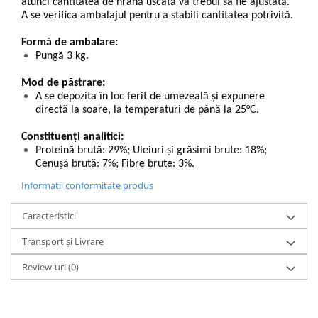
atunci cantitatea de hrană uscată va trebui sa fie ajustată.
A se verifica ambalajul pentru a stabili cantitatea potrivită.
Formă de ambalare:
Pungă 3 kg.
Mod de păstrare:
A se depozita în loc ferit de umezeală și expunere
directă la soare, la temperaturi de până la 25°C.
Constituenți analitici:
Proteină brută: 29%; Uleiuri şi grăsimi brute: 18%;
Cenuşă brută: 7%; Fibre brute: 3%.
Informatii conformitate produs
Caracteristici
Transport și Livrare
Review-uri
(0)