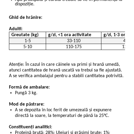
dispoziție.
Ghid de hrănire:
Adulti:
Greutate (kg)
g/zi, <1 ora activitate
g/zi, 1-3 ore ac
1-5
33-110
45-1
5-10
110-175
125-2
Atenție: În cazul în care câinele va primi și hrană umedă,
atunci cantitatea de hrană uscată va trebui sa fie ajustată.
A se verifica ambalajul pentru a stabili cantitatea potrivită.
Formă de ambalare:
Pungă 3 kg.
Mod de păstrare:
A se depozita în loc ferit de umezeală și expunere
directă la soare, la temperaturi de până la 25°C.
Constituenți analitici:
Proteină brută: 28%; Uleiuri şi grăsimi brute: 1%;