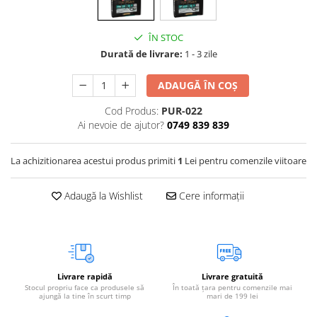
3 kg
7 kg
Vetoquinol
Periaj și Descâlcit Câini
Covorașe absorbante
Tiroida și Hormoni
Clești și Forfecuțe
Clești și Forfecuțe
VetPlus
ÎN STOC
Tractul Urinar și Rinichi
Diverse
Accesorii Pisici
Durată de livrare:
1 - 3 zile
Virbac
Tratamentul Rănilor
Accesorii Câini
Dispozitive pentru administrare
Viyo
Alte Afecțiuni
ADAUGĂ ÎN COȘ
tratamente
Medalioane
Wepharm
Medalioane
Dispozitive pentru administrare
Cod Produs:
PUR-022
Zoetis
tratamente
Rucsace și Articole de Transport
Ai nevoie de ajutor?
0749 839 839
Hamuri, Zgărzi și Lese
Dispozitive Automate pentru
Hrănire
La achizitionarea acestui produs primiti
1
Lei pentru comenzile viitoare
Adaugă la Wishlist
Cere informații
Livrare rapidă
Livrare gratuită
Stocul propriu face ca produsele să
În toată țara pentru comenzile mai
ajungă la tine în scurt timp
mari de 199 lei