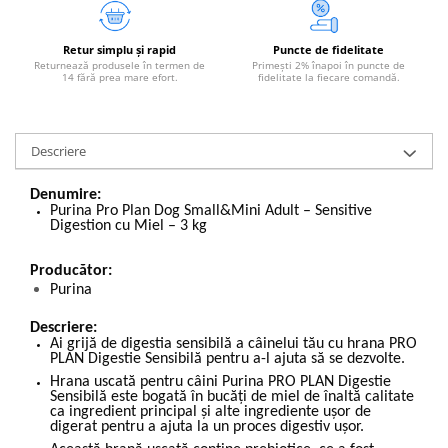
Retur simplu și rapid
Puncte de fidelitate
Returnează produsele în termen de
Primești 2% înapoi în puncte de
14 fără prea mare efort.
fidelitate la fiecare comandă.
Descriere
Denumire:
Purina Pro Plan Dog Small&Mini Adult – Sensitive
Digestion cu Miel – 3 kg
Producător:
Purina
Descriere:
Ai grijă de digestia sensibilă a câinelui tău cu hrana PRO
PLAN Digestie Sensibilă pentru a-l ajuta să se dezvolte.
Hrana uscată pentru câini Purina PRO PLAN Digestie
Sensibilă este bogată în bucăți de miel de înaltă calitate
ca ingredient principal și alte ingrediente ușor de
digerat pentru a ajuta la un proces digestiv ușor.