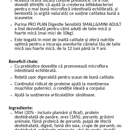
Această hrană uscată conține prebiotice, ce a fost
dovedit științific că ajută la creșterea bifidobacteriei
pentru o mai bună microfloră intestinală echilibrată, și
bentonită (o argilă naturală) ce susține calitatea bună a
scaunelor.
Purina PRO PLAN Digestie Sensibilă SMALL&MINI ADULT
a fost dezvoltată pentru câini adulți de talie mică și
foarte mică (mai mici de 10kg).
Este bogată în miel de înaltă calitate și oferă nutriție
optimă pentru a încuraja aventurile câinelui tău de talie
mică sau foarte mică, de la 12 luni până la 9 ani.
Beneficii cheie:
Cu prebiotice dovedite că promovează microflora
intestinală echilibrată.
Rețetă ușor digerabilă pentru scaun de bună calitate.
Conținutul ridicat de proteine ajută la menținerea
mușchilor puternici, o condiție ideală a corpului.
Ajută la susținerea articulațiilor sănătoase.
Ingrediente:
Miel (20% - inclusiv plamâni și ficat), protein
deshidratată de pasăre, orez (16%), porumb, grăsimi
animale, făină proteică de porumb, pulpă de sfeclă
deshidratată, digest, faină din soia, crupe de porumb, ou