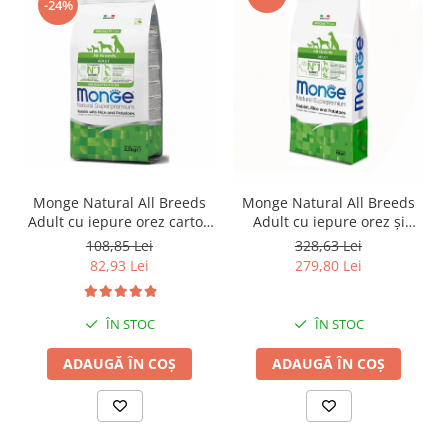
-24%
Monge Natural All Breeds
Monge Natural All Breeds
Adult cu iepure orez cartofi
Adult cu iepure orez și
- 2.5 kg
cartofi 12 kg
108,85 Lei
328,63 Lei
82,93 Lei
279,80 Lei
ÎN STOC
ÎN STOC
ADAUGĂ ÎN COȘ
ADAUGĂ ÎN COȘ