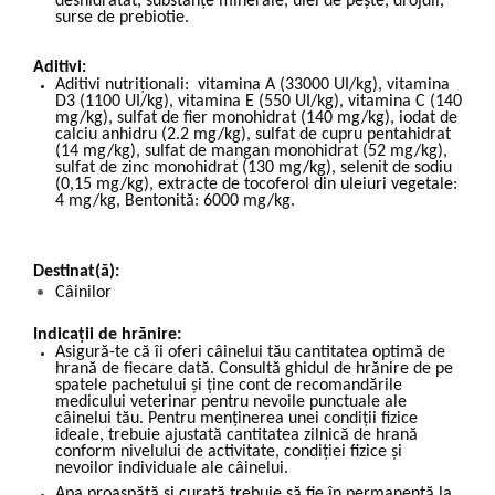
deshidratat, substanțe minerale, ulei de pește, drojdii,
surse de prebiotie.
Aditivi:
Aditivi nutriționali: vitamina A (33000 UI/kg), vitamina
D3 (1100 UI/kg), vitamina E (550 UI/kg), vitamina C (140
mg/kg), sulfat de fier monohidrat (140 mg/kg), iodat de
calciu anhidru (2.2 mg/kg), sulfat de cupru pentahidrat
(14 mg/kg), sulfat de mangan monohidrat (52 mg/kg),
sulfat de zinc monohidrat (130 mg/kg), selenit de sodiu
(0,15 mg/kg), extracte de tocoferol din uleiuri vegetale:
4 mg/kg, Bentonită: 6000 mg/kg.
Destinat(ă):
Câinilor
Indicații de hrănire:
Asigură-te că îi oferi câinelui tău cantitatea optimă de
hrană de fiecare dată. Consultă ghidul de hrănire de pe
spatele pachetului și ține cont de recomandările
medicului veterinar pentru nevoile punctuale ale
câinelui tău. Pentru menținerea unei condiții fizice
ideale, trebuie ajustată cantitatea zilnică de hrană
conform nivelului de activitate, condiției fizice și
nevoilor individuale ale câinelui.
Apa proaspătă și curată trebuie să fie în permanență la