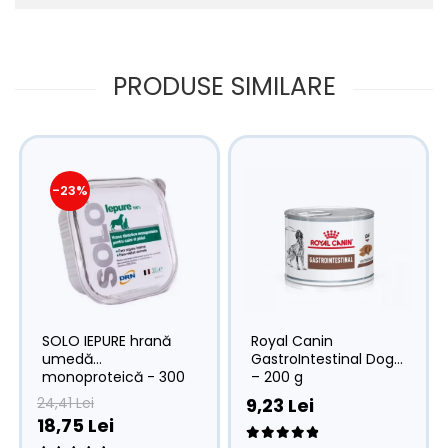
PRODUSE SIMILARE
-23%
Royal Canin
SOLO IEPURE hrană
GastroIntestinal Dog
umedă
– 200 g
monoproteică - 300
g
9,23 Lei
24,41 Lei
18,75 Lei