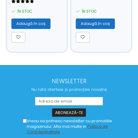
ÎN STOC
ÎN STOC
Adaugă în coș
Adaugă în coș
NEWSLETTER
Nu rata ofertele și promoțiile noastre
Vreau sa primesc newsletter cu promotiile
magazinului. Afla mai multe in
Politica de
Confidentialitate