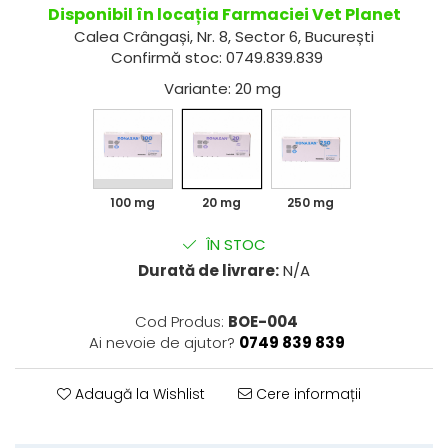
Disponibil în locația Farmaciei Vet Planet
Suplimente Imunitate și
Vetoquinol
Periaj și Descâlcit Câini
Covorașe absorbante
Vitamine
Calea Crângași, Nr. 8, Sector 6, București
Clești și Forfecuțe
Clești și Forfecuțe
VetPlus
Confirmă stoc: 0749.839.839
Tiroida și Hormoni
Diverse
Accesorii Pisici
Virbac
Variante
: 20 mg
Tractul Urinar și Rinichi
Accesorii Câini
Dispozitive pentru administrare
Viyo
tratamente
Tratamentul Rănilor
Medalioane
Wepharm
Medalioane
Dispozitive pentru administrare
Alte Afecțiuni
Zoetis
tratamente
Rucsace și Articole de Transport
Hamuri, Zgărzi și Lese
Dispozitive Automate pentru
100 mg
20 mg
250 mg
Hrănire
ÎN STOC
Durată de livrare:
N/A
Cod Produs:
BOE-004
Ai nevoie de ajutor?
0749 839 839
Adaugă la Wishlist
Cere informații