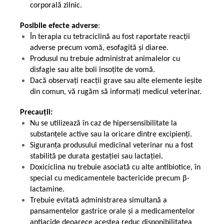
corporală zilnic.
Posibile efecte adverse
:
În terapia cu tetraciclină au fost raportate reacții
adverse precum vomă, esofagită și diaree.
Produsul nu trebuie administrat animalelor cu
disfagie sau alte boli însoțite de vomă.
Dacă observaţi reacţii grave sau alte elemente ieșite
din comun, vă rugăm să informați medicul veterinar.
Precauții:
Nu se utilizează în caz de hipersensibilitate la
substanţele active sau la oricare dintre excipienţi.
Siguranța produsului medicinal veterinar nu a fost
stabilită pe durata gestației sau lactației.
Doxiciclina nu trebuie asociată cu alte antibiotice, în
special cu medicamentele bactericide precum β-
lactamine.
Trebuie evitată administrarea simultană a
pansamentelor gastrice orale și a medicamentelor
antiacide deoarece acestea reduc disponibilitatea