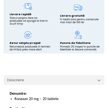
Livrare rapidă
Livrare gratuită
Stocul propriu face ca
În toată țara pentru comenzile
produsele să ajungă la tine în
mai mari de 199 lei
scurt timp
Retur simplu și rapid
Puncte de fidelitate
Returnează produsele în termen
Primești 2% înapoi în puncte de
de 14 fără prea mare efort.
fidelitate la fiecare comandă.
Descriere
Denumire:
Ronaxan 20 mg – 20 tablete