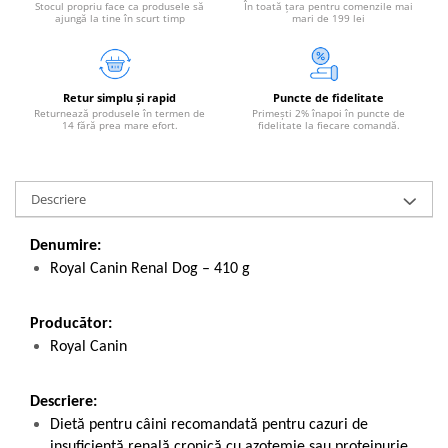
Stocul propriu face ca produsele să
În toată țara pentru comenzile mai
ajungă la tine în scurt timp
mari de 199 lei
Retur simplu și rapid
Puncte de fidelitate
Returnează produsele în termen de
Primești 2% înapoi în puncte de
14 fără prea mare efort.
fidelitate la fiecare comandă.
Descriere
Denumire:
Royal Canin Renal Dog – 410 g
Producător:
Royal Canin
Descriere:
Dietă pentru câini recomandată pentru cazuri de
insuficiență renală cronică cu azotemie sau proteinurie.