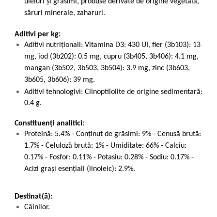
uleiuri și grăsimi, produse derivate de origine vegetală,
săruri minerale, zaharuri.
Aditivi per kg:
Aditivi nutriționali: Vitamina D3: 430 UI, fier (3b103): 13
mg, iod (3b202): 0.5 mg, cupru (3b405, 3b406): 4.1 mg,
mangan (3b502, 3b503, 3b504): 3.9 mg, zinc (3b603,
3b605, 3b606): 39 mg.
Aditivi tehnologivi: Clinoptilolite de origine sedimentară:
0.4 g.
Constituenți analitici:
Proteină: 5.4% - Conținut de grăsimi: 9% - Cenusă brută:
1.7% - Celuloză brută: 1% - Umiditate: 66% - Calciu:
0.17% - Fosfor: 0.11% - Potasiu: 0.28% - Sodiu: 0.17% -
Acizi grași esențiali (linoleic): 2.9%.
Destinat(ă):
Câinilor.