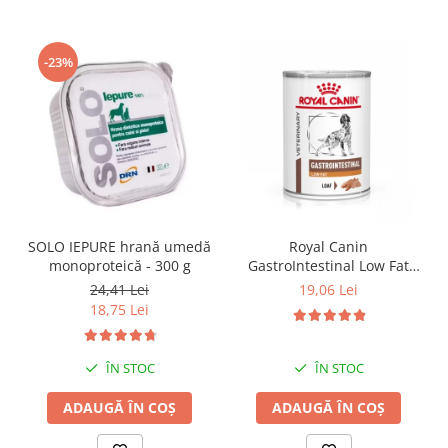
-23%
SOLO IEPURE hrană umedă
Royal Canin
monoproteică - 300 g
GastroIntestinal Low Fat
Dog– 420 g
24,41 Lei
19,06 Lei
18,75 Lei
ÎN STOC
ÎN STOC
ADAUGĂ ÎN COȘ
ADAUGĂ ÎN COȘ