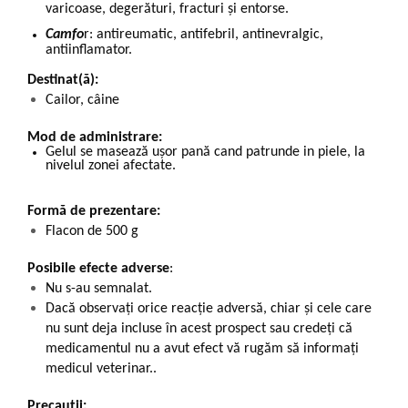
varicoase, degerături, fracturi și entorse.
Camfo
r: antireumatic, antifebril, antinevralgic,
antiinflamator.
Destinat(ă):
Cailor, câine
Mod de administrare:
Gelul se masează ușor pană cand patrunde in piele, la
nivelul zonei afectate.
Formă de prezentare:
Flacon de 500 g
Posibile efecte adverse
:
Nu s-au semnalat.
Dacă observați orice reacție adversă, chiar și cele care
nu sunt deja incluse în acest prospect sau credeți că
medicamentul nu a avut efect vă rugăm să informați
medicul veterinar..
Precauții: