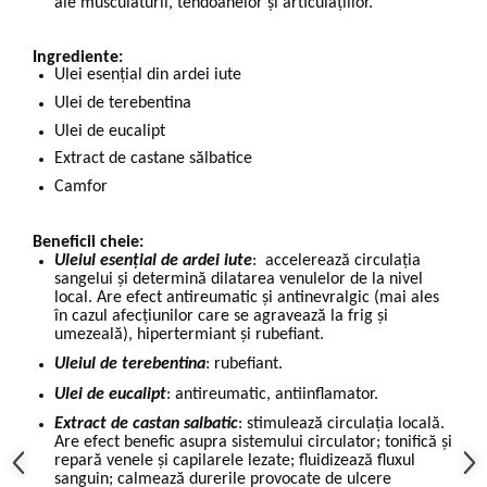
ale musculaturii, tendoanelor și articulațiilor.
Ingrediente:
Ulei esențial din ardei iute
Ulei de terebentina
Ulei de eucalipt
Extract de castane sălbatice
Camfor
Beneficii cheie:
Uleiul esențial de ardei iute
: accelerează circulația
sangelui și determină dilatarea venulelor de la nivel
local. Are efect antireumatic și antinevralgic (mai ales
în cazul afecțiunilor care se agravează la frig și
umezeală), hipertermiant și rubefiant.
Uleiul de terebentina
: rubefiant.
Ulei de eucalipt
: antireumatic, antiinflamator.
Extract de castan salbatic
: stimulează circulația locală.
Are efect benefic asupra sistemului circulator; tonifică și
repară venele și capilarele lezate; fluidizează fluxul
sanguin; calmează durerile provocate de ulcere