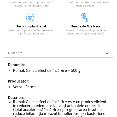
Stocul propriu face ca produsele să
În toată țara pentru comenzile mai
ajungă la tine în scurt timp
mari de 199 lei
Retur simplu și rapid
Puncte de fidelitate
Returnează produsele în termen de
Primești 2% înapoi în puncte de
14 fără prea mare efort.
fidelitate la fiecare comandă.
Descriere
Denumire:
Rumak Gel cu efect de încălzire – 500 g
Producător:
Vetos - Farma
Descriere:
Rumak Gel cu efect de
î
ncălzire este un produs eficient
în reducerea edemelor la cal și animalele domestice.
Gelul accelerează încălzirea și regenerarea țesutului,
reduce inflamația în cazul tumefierilor non-bacteriene