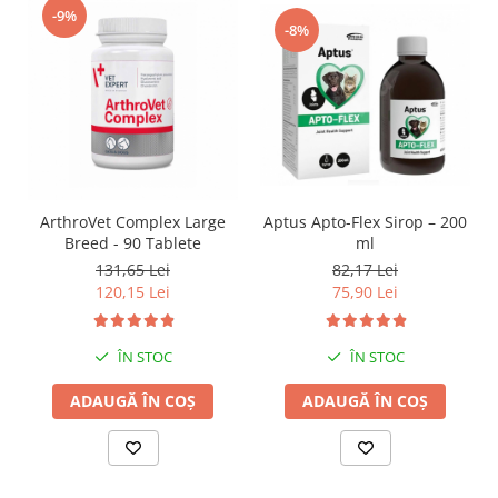
-9%
-8%
Aptus Apto-Flex Sirop – 200
ArthroVet Complex Large
ml
Breed - 90 Tablete
82,17 Lei
131,65 Lei
75,90 Lei
120,15 Lei
ÎN STOC
ÎN STOC
ADAUGĂ ÎN COȘ
ADAUGĂ ÎN COȘ