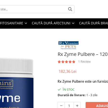
FITOSANITARE
CAUTĂ DUPĂ AFECȚIUNI
CAUTĂ DUPĂ BR
Rx Zyme Pulbere – 120
1 Review
182,36 Lei
Rx Zyme Pulbere este un furnizor
ÎN STOC
Durată de livrare:
1 - 3 zile
ADAUG