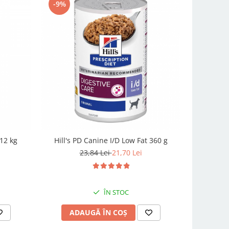
-9%
-10%
 12 kg
Hill's PD Canine I/D Low Fat 360 g
Hill's PD
V
23,84 Lei
21,70 Lei
ÎN STOC
ADAUGĂ ÎN COȘ
AD