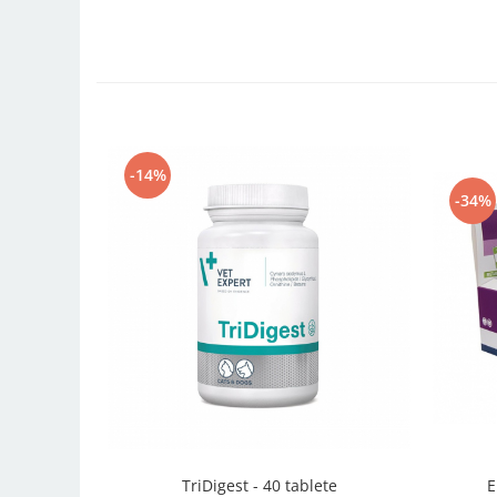
-14%
-34%
TriDigest - 40 tablete
E