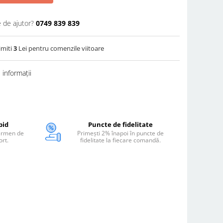
e de ajutor?
0749 839 839
imiti
3
Lei pentru comenzile viitoare
informații
pid
Puncte de fidelitate
termen de
Primești 2% înapoi în puncte de
ort.
fidelitate la fiecare comandă.