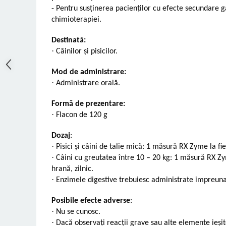
-
Pentru susținerea pacienților cu efecte secundare g
chimioterapiei.
Destinată:
·
Câinilor și pisicilor.
Mod de administrare:
·
Administrare orală.
Formă de prezentare:
·
Flacon de 120 g
Dozaj
:
·
Pisici și câini de talie mică: 1 măsură RX Zyme la fi
·
Câini cu greutatea între 10 – 20 kg: 1 măsură RX Z
hrană, zilnic.
·
Enzimele digestive trebuiesc administrate impreuna
Posibile efecte adverse
:
·
Nu se cunosc.
·
Dacă observaţi reacţii grave sau alte elemente ieș