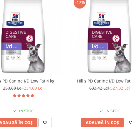
-17%
's PD Canine I/D Low Fat 4 kg
Hill's PD Canine I/D Low Fat
250,88 Lei
234,69 Lei
633,42 Lei
527,32 Lei
ÎN STOC
ÎN STOC
ADAUGĂ ÎN COȘ
ADAUGĂ ÎN COȘ