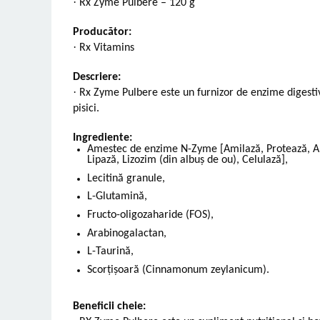
·
Rx Zyme Pulbere – 120 g
Vetoquinol
Periaj și Descâlcit Câini
Covorașe absorbante
Tiroida și Hormoni
Clești și Forfecuțe
Clești și Forfecuțe
Producător:
VetPlus
Tractul Urinar și Rinichi
·
Rx Vitamins
Diverse
Accesorii Pisici
Virbac
Tratamentul Rănilor
Accesorii Câini
Dispozitive pentru administrare
Descriere:
Viyo
Alte Afecțiuni
tratamente
Medalioane
·
Rx Zyme Pulbere este un furnizor de enzime digesti
Wepharm
Medalioane
pisici.
Dispozitive pentru administrare
Zoetis
tratamente
Rucsace și Articole de Transport
Ingrediente:
Hamuri, Zgărzi și Lese
Dispozitive Automate pentru
Amestec de enzime N-Zyme [Amilază, Protează, Alf
Hrănire
Lipază, Lizozim (din albuș de ou), Celulază],
Lecitină granule,
L-Glutamină,
Fructo-oligozaharide (FOS),
Arabinogalactan,
L-Taurină,
Scorțișoară (Cinnamonum zeylanicum).
Beneficii cheie: