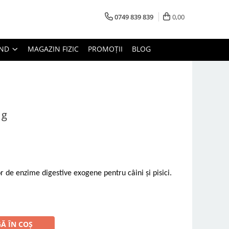
0749 839 839
0,00
AND
MAGAZIN FIZIC
PROMOȚII
BLOG
 g
 de enzime digestive exogene pentru câini și pisici.
Ă ÎN COȘ