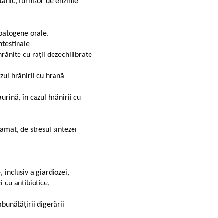
tanic, furnizor de enzime
 patogene orale,
ntestinale
rănite cu rații dezechilibrate
azul hrănirii cu hrană
aurină, în cazul hrănirii cu
amat, de stresul sintezei
 inclusiv a giardiozei,
i cu antibiotice,
bunătățirii digerării