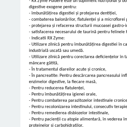
·
RX Zyme Pulbere este un supliment nutrițional și bo
digestive exogene pentru:
-
îmbunătățirea digestiei și protejarea dentiției,
-
combaterea balonărilor, flatulenței și a microflorei
-
protejarea și refacerea structurii mucoasei gastro-i
-
satisfacerea necesarului de taurină pentru felinele h
·
Indicatii RX Zyme:
-
Utilizare zilnică pentru îmbunătățirea digestiei în c
industrială uscată sau umedă.
-
Utilizare zilnică pentru corectarea deficiențelor în t
mâncare gătită,
-
În tratamentul diareilor acute și cronice,
-
În pancreatite: Pentru descărcarea pancreasului infl
enzimelor digestive, la fiecare masă,
-
Pentru reducerea flatulenței,
-
Pentru îmbunătățirea igienei orale,
-
Pentru combaterea parazitozelor intestinale cronice,
-
Pentru recolonizarea intestinului, consecutiv terapie
-
Pentru remedierea disbiozelor intestinale,
-
Pentru pacienții cu atopie alimentară, în vederea îm
proteinelor și carbohidraților,