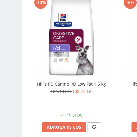
-13%
-6%
Hill's PD Canine I/D Low Fat 1.5 kg
Hill
124,40 Lei
108,73 Lei
ÎN STOC
ADAUGĂ ÎN COȘ