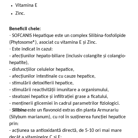
Vitamina E
Zinc.
Beneficii cheie:
·
SOFCANIS Hepatique este un complex Silibina-fosfolipide
(Phytosome®), asociat cu vitamina E și Zinc.
·
Este indicat în cazul:
-
afecțiunilor hepato-biliare (inclusiv colangite și colangio-
hepatite),
-
disfuncțiilor celulelor hepatice,
-
afecțiunilor intestinale cu cauze hepatice,
-
stimulării detoxifierii hepatice,
-
stimulării reactivității imunitare a organismului,
-
steatozei hepatice și infiltrației grase a ficatului,
-
menținerii glicemiei în cadrul parametrilor fiziologici.
·
Silibina
este un flavonoid extras din planta Armurariu
(Silybum marianum), cu rol în susținerea funcției hepatice
prin:
-
acțiunea sa antioxidantă directă, de 5-10 ori mai mare
decât a vitaminelor C și E;