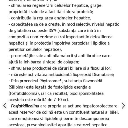
-
stimularea regenerării celulelor hepatice, grație
proprietății sale de a facilita sinteza proteică;
-
contribuția la reglarea enzimelor hepatice,
-
capacitatea sa de a crește, în mod selectiv, nivelul hepatic
de glutation cu peste 35% (substanța care intră în
compoziția unor enzime cu rol important în detoxifierea
hepatică și în protecția împotriva peroxidării lipidice a
pereților celulelor hepatice),
-
proprietățile sale antiinflamatorii și antifibrotice care
ajută la inhibarea sintezei de colagen;
-
stimularea producției de săruri biliare și a fluxului lor;
-
mărește activitatea antioxidantă Superoxid Dismutazei;
·
Prin procedeul Phytosome®, substanța flavonoidă
(Silibina) este legată de fosfolipide esențiale
(fosfatidilcolina), iar ca rezultat, biodisponibilitatea
acesteia este mărită de 7-10 ori.
·
Fosfatidilcolina
are propria sa acțiune hepatoprotectoare:
acest rezervor de colină este un constituent natural al bilei,
care emulsionează lipidele și permite descompunerea
acestora, prevenind astfel apariția steatozei hepatice.