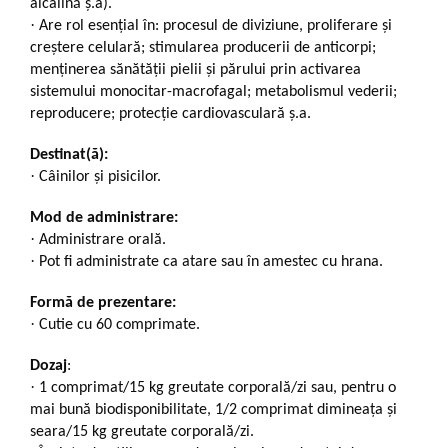
alcalină ș.a).
·
Are rol esențial în: procesul de diviziune, proliferare și
creștere celulară; stimularea producerii de anticorpi;
menținerea sănătății pielii și părului prin activarea
sistemului monocitar-macrofagal; metabolismul vederii;
reproducere; protecție cardiovasculară ș.a.
Destinat(ă):
·
Câinilor și pisicilor.
Mod de administrare:
·
Administrare orală.
·
Pot fi administrate ca atare sau în amestec cu hrana.
Formă de prezentare:
·
Cutie cu 60 comprimate.
Dozaj
:
·
1 comprimat/15 kg greutate corporală/zi sau, pentru o
mai bună biodisponibilitate, 1/2 comprimat dimineața și
seara/15 kg greutate corporală/zi.