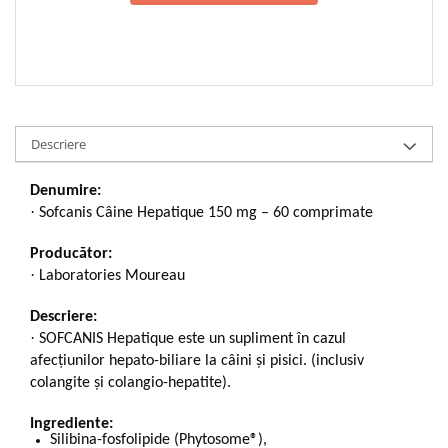
Descriere
Denumire:
·
Sofcanis Câine Hepatique 150 mg – 60 comprimate
Producător:
·
Laboratories Moureau
Descriere:
·
SOFCANIS Hepatique este un supliment în cazul
afecțiunilor hepato-biliare la câini și pisici. (inclusiv
colangite și colangio-hepatite).
Ingrediente:
Silibina-fosfolipide (Phytosome®),