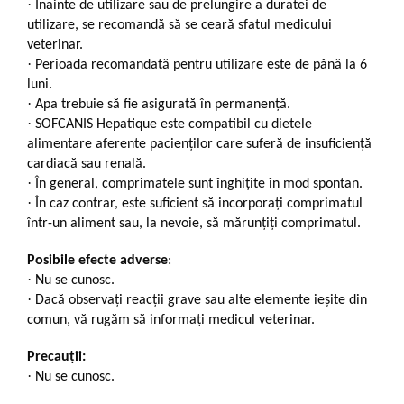
·
Înainte de utilizare sau de prelungire a duratei de
utilizare, se recomandă să se ceară sfatul medicului
veterinar.
·
Perioada recomandată pentru utilizare este de până la 6
luni.
·
Apa trebuie să fie asigurată în permanență.
·
SOFCANIS Hepatique este compatibil cu dietele
alimentare aferente pacienților care suferă de insuficiență
cardiacă sau renală.
·
În general, comprimatele sunt înghițite în mod spontan.
·
În caz contrar, este suficient să incorporați comprimatul
într-un aliment sau, la nevoie, să mărunțiți comprimatul.
Posibile efecte adverse
:
·
Nu se cunosc.
·
Dacă observaţi reacţii grave sau alte elemente ieșite din
comun, vă rugăm să informați medicul veterinar.
Precauții:
·
Nu se cunosc.