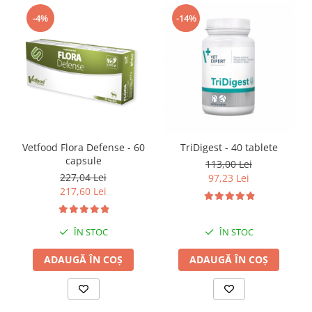
-4%
-14%
Vetfood Flora Defense - 60
TriDigest - 40 tablete
capsule
113,00 Lei
227,04 Lei
97,23 Lei
217,60 Lei
ÎN STOC
ÎN STOC
ADAUGĂ ÎN COȘ
ADAUGĂ ÎN COȘ