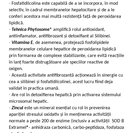
·
Fosfatidilcolina este capabilă de a se incorpora, în mod
selectiv, în cadrul membranelor hepatocitare și de a le
conferi acestora mai multă rezistență față de peroxidarea
lipidică.
·
Tehnica Phytosome
®
amplifică rolul antioxidant,
antiinflamator, antifibrozant și detoxifiant al Silibinei.
·
Vitamina E
, de asemenea, protejează fosfolipidele
membranelor celulare hepatice de peroxidarea lipidică
prin formarea de complexe stabilizante, care evită reacțiile
în lanț foarte distrugătoare ale speciilor reactive de
oxigen.
·
Această activitate antifibrozantă acționează în sinergie cu
cea a silibinei și fosfatidilcolinei, acest lucru fiind deja
validat în practica umană.
·
Are rol în detoxifierea hepatică prin activarea sistemului
microsomal hepatic.
·
Zincul
este un mineral esențial cu rol în prevenirea
apariției stresului oxidativ și în menținerea activității
normale a peste 200 de enzime (inclusiv a activității SOD B
Extramel®- anhidraza carbonică, carbo-peptidaza, fosfataza