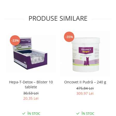
PRODUSE SIMILARE
-35%
-33%
Hepa-T-Detox – Blister 10
Oncovet II Pudră – 240 g
tablete
475,84 Lei
30,53 Lei
309,97 Lei
20,35 Lei
ÎN STOC
ÎN STOC