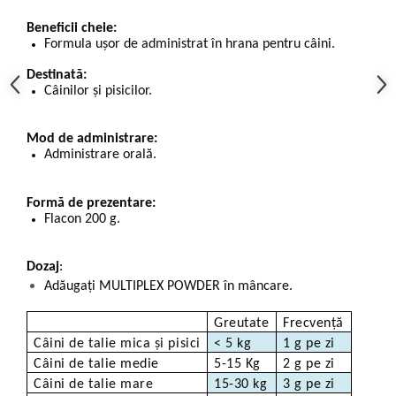
Beneficii cheie:
Formula ușor de administrat în hrana pentru câini.
Destinată:
Câinilor și pisicilor.
Mod de administrare:
Administrare orală.
Formă de prezentare:
Flacon 200 g.
Dozaj
:
Adăugați MULTIPLEX POWDER în mâncare.
Greutate
Frecvență
Câini de talie mica și pisici
< 5 kg
1 g pe zi
Câini de talie medie
5-15 Kg
2 g pe zi
Câini de talie mare
15-30 kg
3 g pe zi