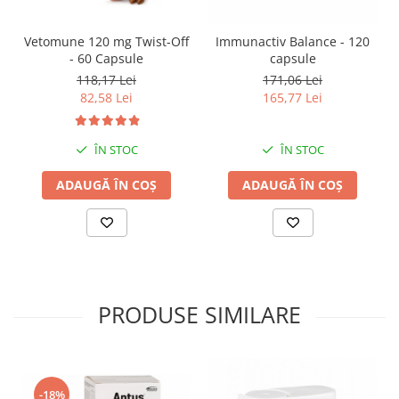
Vetomune 120 mg Twist-Off
Immunactiv Balance - 120
- 60 Capsule
capsule
118,17 Lei
171,06 Lei
82,58 Lei
165,77 Lei
ÎN STOC
ÎN STOC
ADAUGĂ ÎN COȘ
ADAUGĂ ÎN COȘ
PRODUSE SIMILARE
-18%