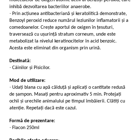
moleculelor de oxigen atomic activ al benzoyl peroxid, care
inhibă dezvoltarea bacteriilor anaerobe.
·
Prin acțiunea antibacteriană și keratolitică demonstrate,
Benzoyl peroxid reduce numărul leziunilor inflamatorii și a
comedoanelor. Crește aportul de oxigen în țesuturi,
traversează cu ușurință stratum corneum, unde este
metabolizat la nivelul keratinocitelor în acid benzoic.
Acesta este eliminat din organism prin urină.
Destinată
:
·
Câinilor și Pisicilor.
Mod de utilizare:
·
Udați blana cu apă călduță și aplicați o cantitate redusă
de șampon. Masați pentru aproximativ 5 min. Protejați
ochii și urechile animalului pe timpul îmbăierii. Clătiți cu
atenție. Repetați dacă este cazul.
Formă de prezentare:
·
Flacon 250ml