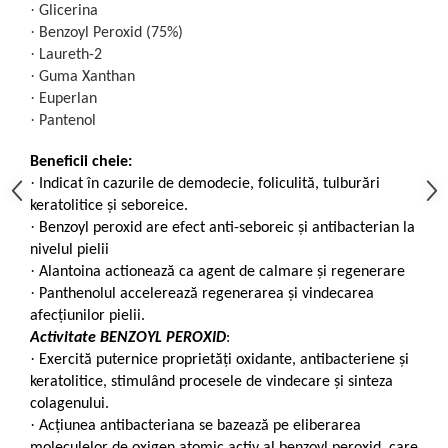
·
Glicerina
·
Benzoyl Peroxid (75%)
·
Laureth-2
·
Guma Xanthan
·
Euperlan
·
Pantenol
Beneficii cheie:
·
Indicat în cazurile de demodecie, foliculită, tulburări
keratolitice și seboreice.
·
Benzoyl peroxid are efect anti-seboreic și antibacterian la
nivelul pielii
·
Alantoina actionează ca agent de calmare și regenerare
·
Panthenolul accelerează regenerarea și vindecarea
afecțiunilor pielii.
Activitate BENZOYL PEROXID
:
·
Exercită puternice proprietăți oxidante, antibacteriene
ș
i
keratolitice, stimulând procesele de vindecare și sinteza
colagenului.
·
Acțiunea antibacteriana se bazează pe eliberarea