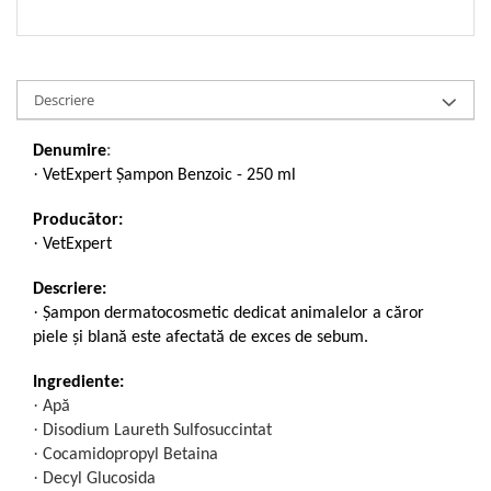
Descriere
Denumire
:
·
VetExpert Șampon Benzoic - 250 ml
Producător:
·
VetExpert
Descriere:
·
Șampon dermatocosmetic dedicat animalelor a căror
piele și blană este afectată de exces de sebum.
Ingrediente:
·
Apă
·
Disodium Laureth Sulfosuccintat
·
Cocamidopropyl Betaina
·
Decyl Glucosida