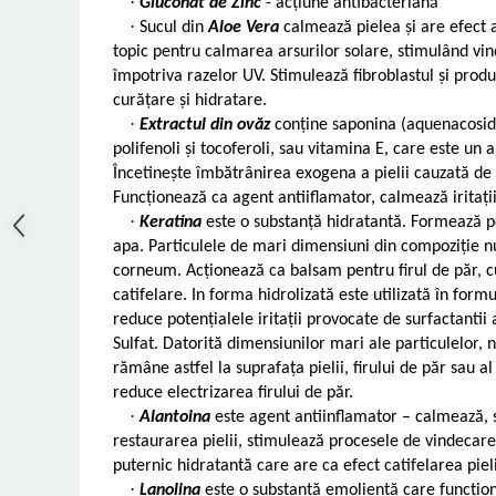
·
Gluconat de Zinc
- acțiune antibacteriană
·
Sucul din
Aloe Vera
calmează pielea și are efect a
topic pentru calmarea arsurilor solare, stimulând vi
împotriva razelor UV. Stimulează fibroblastul și prod
curățare și hidratare.
·
Extractul din ovăz
conține saponina (aquenacosid 
polifenoli și tocoferoli, sau vitamina E, care este un 
Încetinește îmbătrânirea exogena a pielii cauzată de
Funcționează ca agent antiiflamator, calmează iritați
·
Keratina
este o substanță hidratantă. Formează pel
apa. Particulele de mari dimensiuni din compoziție 
corneum. Acționează ca balsam pentru firul de păr, c
catifelare. In forma hidrolizată este utilizată în for
reduce potențialele iritații provocate de surfactantii
Sulfat. Datorită dimensiunilor mari ale particulelor, 
rămâne astfel la suprafața pielii, firului de păr sau al 
reduce electrizarea firului de păr.
·
Alantoina
este agent antiinflamator – calmează, s
restaurarea pielii, stimulează procesele de vindecare 
puternic hidratantă care are ca efect catifelarea piel
·
Lanolina
este o substanță emolientă care funcțio