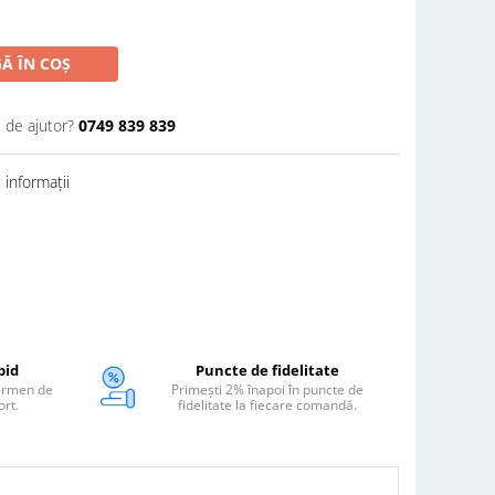
Ă ÎN COȘ
 de ajutor?
0749 839 839
informații
pid
Puncte de fidelitate
termen de
Primești 2% înapoi în puncte de
ort.
fidelitate la fiecare comandă.