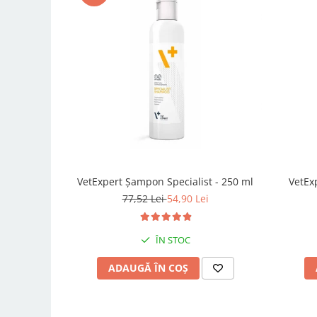
VetExpert Șampon Specialist - 250 ml
VetEx
77,52 Lei
54,90 Lei
ÎN STOC
ADAUGĂ ÎN COȘ