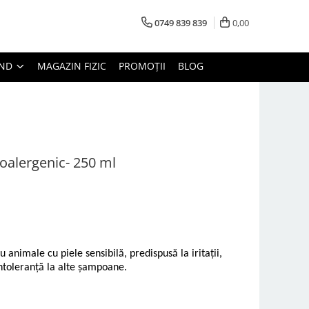
0749 839 839
0,00
AND
MAGAZIN FIZIC
PROMOȚII
BLOG
alergenic- 250 ml
nimale cu piele sensibilă, predispusă la iritații,
intoleranță la alte șampoane.