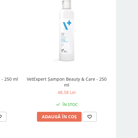
 - 250 ml
VetExpert Șampon Beauty & Care - 250
Virbac
ml
48,58 Lei
ÎN STOC
ADAUGĂ ÎN COȘ
AD