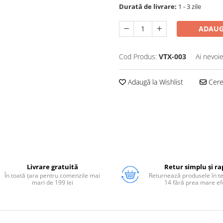
Durată de livrare:
1 - 3 zile
ADAUG
Cod Produs:
VTX-003
Ai nevoie
Adaugă la Wishlist
Cere 
Livrare gratuită
Retur simplu și ra
În toată țara pentru comenzile mai
Returnează produsele în 
mari de 199 lei
14 fără prea mare ef