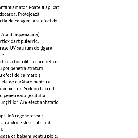
ntiinflamator. Poate fi aplicat
ndecarea. Protejează
ucția de colagen, are efect de
A si B, aquenacina),
antioxidant puternic.
 raze UV sau fum de țigara.
ile
icula hidrofilica care reține
nu pot penetra stratum
u efect de calmare și
mulele de curățare pentru a
 anionici, ex: Sodium Laureth
nu penetrează țesutul și
unghiilor. Are efect antistatic,
prijină regenerarea și
a rănilor. Este o substantă
ii.
nează ca balsam pentru piele,