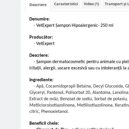
Caracteristici
Video
(1)
Transport și 
Descriere
Denumire
:
·
VetExpert Șampon Hipoalergenic- 250 ml
Producător:
·
VetExpert
Descriere:
·
Șampon dermatocosmetic pentru animale cu piele 
iritații, alergii, uscare excesivă sau cu intoleranță l
Ingrediente:
·
Apă, Cocamidopropil Betaina, Decyl Glucosida, Gl
Glyceryl, Pantenol, Polisorbat 20, Alantoina, Lanolina
Extract de ovăz, Benzoat de sodiu, Sorbat de potasiu,
Metilcloroisotiazolinona, Metilisotiazolinona, Keratin
citric, Phenoxietanol.
Beneficii cheie: