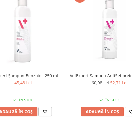
pert Șampon Benzoic - 250 ml
VetExpert Șampon AntiSeboreic
45,48 Lei
60,98 Lei
52,71 Lei
ÎN STOC
ÎN STOC
ADAUGĂ ÎN COȘ
ADAUGĂ ÎN COȘ