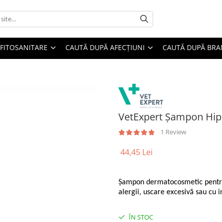
FITOSANITARE
CAUTĂ DUPĂ AFECȚIUNI
CAUTĂ DUPĂ BR
VetExpert Șampon Hipo
1 Review
44,45 Lei
Șampon dermatocosmetic pentru a
alergii, uscare excesivă sau cu 
ÎN STOC