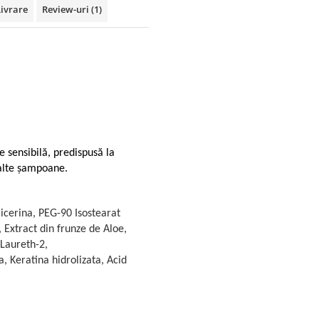
Livrare
Review-uri
(1)
sensibilă, predispusă la
a alte șampoane.
icerina, PEG-90 Isostearat
, Extract din frunze de Aloe,
 Laureth-2,
a, Keratina hidrolizata, Acid