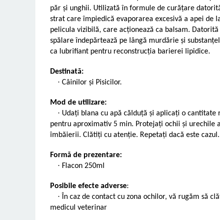
păr și unghii. Utilizată în formule de curățare datori
strat care împiedică evaporarea excesivă a apei de l
pelicula vizibilă, care acționează ca balsam. Datorită
spălare îndepărtează pe lângă murdărie și substanțel
ca lubrifiant pentru reconstrucția barierei lipidice.
Destinată
:
·
Câinilor și Pisicilor.
Mod de utilizare:
·
Udați blana cu apă călduță și aplicați o cantitat
pentru aproximativ 5 min. Protejați ochii și urechile
îmbăierii. Clătiți cu atenție. Repetați dacă este cazul.
Formă de prezentare:
·
Flacon 250ml
Posibile efecte adverse
:
·
În caz de contact cu zona ochilor, vă rugăm să clăt
medicul veterinar