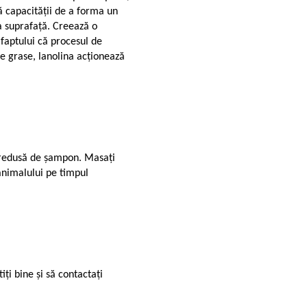
tă capacității de a forma un
a suprafață. Creează o
 faptului că procesul de
e grase, lanolina acționează
e redusă de șampon. Masați
 animalului pe timpul
iți bine și să contactați