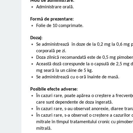
Mod de administrare:
Administrare orală.
Formă de prezentare:
Folie de 10 comprimate.
Dozaj
:
Se administrează în doze de la 0,2 mg la 0,6 mg 
corporală pe zi.
Doza zilnică recomandată este de 0,5 mg pimoben
Această doză corespunde la o capsulă de 2,5 mg d
mg seară la un câine de 5 kg.
Se administrează cu o oră înainte de masă.
Posibile efecte adverse
:
În cazuri rare, poate apărea o creștere a frecvențe
care sunt dependente de doza ingerată.
În cazuri rare, s-au observat anorexie, diaree tranz
În cazuri rare, s-a observat o creștere a cazurilor 
mitrale în timpul tratamentului cronic cu pimoben
mitrală.