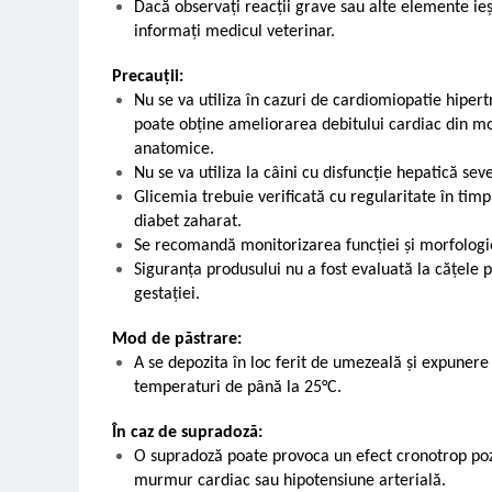
Dacă observaţi reacţii grave sau alte elemente ie
informați medicul veterinar.
Precauții:
Nu se va utiliza în cazuri de cardiomiopatie hipertr
poate obține ameliorarea debitului cardiac din mo
anatomice.
Nu se va utiliza la câini cu disfuncţie hepatică sev
Glicemia trebuie verificată cu regularitate în timp
diabet zaharat.
Se recomandă monitorizarea funcției și morfologi
Siguranța produsului nu a fost evaluată la cățele p
gestației.
Mod de păstrare:
A se depozita în loc ferit de umezeală și expunere 
temperaturi de până la 25°C.
În caz de supradoză:
O supradoză poate provoca un efect cronotrop pozit
murmur cardiac sau hipotensiune arterială.