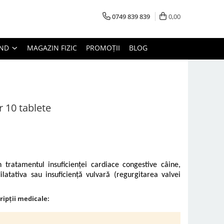
0749 839 839
0,00
AND
MAGAZIN FIZIC
PROMOȚII
BLOG
r 10 tablete
tratamentul insuficienței cardiace congestive câine,
latativa sau insuficiență vulvară (regurgitarea valvei
ripții medicale: