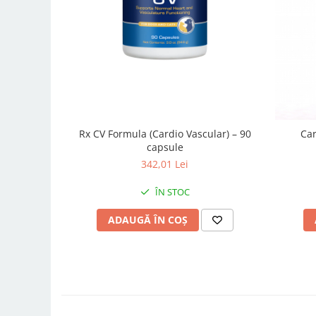
Rx CV Formula (Cardio Vascular) – 90
Car
capsule
342,01 Lei
ÎN STOC
ADAUGĂ ÎN COȘ