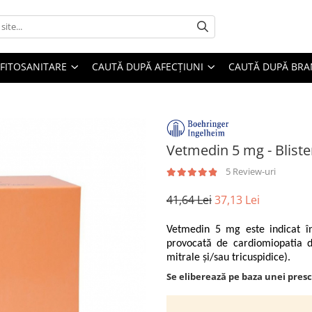
FITOSANITARE
CAUTĂ DUPĂ AFECȚIUNI
CAUTĂ DUPĂ BR
Vetmedin 5 mg - Bliste
5 Review-uri
41,64 Lei
37,13 Lei
Vetmedin 5 mg este indicat în 
provocată de cardiomiopatia di
mitrale și/sau tricuspidice).
Se eliberează pe baza unei presc