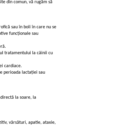
șite din comun, vă rugăm să
ofică sau în boli în care nu se
tive funcționale sau
eră.
ul tratamentului la câinii cu
ei cardiace.
e perioada lactației sau
directă la soare, la
iv, vărsături, apatie, ataxie,