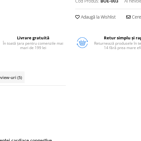
Cod Produs:
BOE-003
Ai nevoi
Adaugă la Wishlist
Cere 
Livrare gratuită
Retur simplu și ra
În toată țara pentru comenzile mai
Returnează produsele în 
mari de 199 lei
14 fără prea mare ef
view-uri
(5)