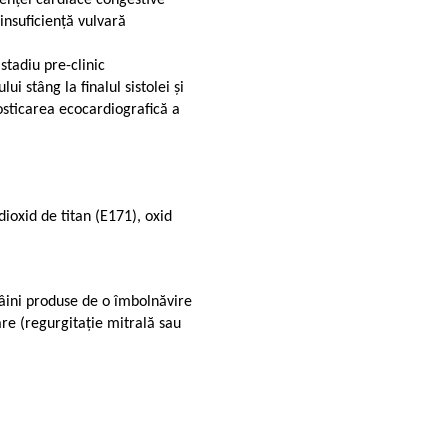
ienței cardiace congestive
insuficiență vulvară
stadiu pre-clinic
i stâng la finalul sistolei și
osticarea ecocardiografică a
 dioxid de titan (E171), oxid
 câini produse de o îmbolnăvire
are (regurgitație mitrală sau