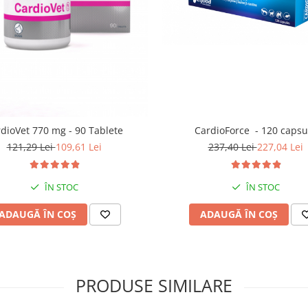
dioVet 770 mg - 90 Tablete
CardioForce - 120 capsu
121,29 Lei
109,61 Lei
237,40 Lei
227,04 Lei
ÎN STOC
ÎN STOC
ADAUGĂ ÎN COȘ
ADAUGĂ ÎN COȘ
PRODUSE SIMILARE