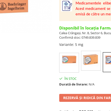
Medicamentele elibe
Acest medicament se 
emisă de către un med
Disponibil în locația Farm
Calea Crângași, Nr. 8, Sector 6, Bucu
Confirmă stoc: 0749.839.839
Variante
: 5 mg
ÎN STOC
Durată de livrare:
N/A
REZERVĂ ȘI RIDICĂ DIN FA