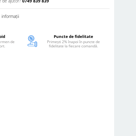
e de ajutor?
0749 839 839
informații
pid
Puncte de fidelitate
termen de
Primești 2% înapoi în puncte de
ort.
fidelitate la fiecare comandă.