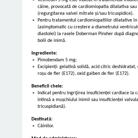
Vetmedin 5 mg este indicat în tratamentul insufic
câine, provocată de cardiomiopatia dilatativa sau 
(regurgitarea valvei mitrale și/sau tricuspidice).
Pentru tratamentul cardiomiopatiilor dilatative în 
(asimptomatic cu creștere a diametrului ventricululu
diastolei) la rasele Doberman Pinsher după diagn
bolii de inimă.
Ingrediente:
Pimobendam 5 mg;
Excipienți: gelatină solidă, acid citric deshidratat,
roșu de fier (E172), oxid galben de fier (E172).
Beneficii cheie:
Indicat pentru îngrijirea insuficienței cardiace la
întinsă a mușchiului inimii sau insuficienței valvul
tricuspidiană).
Destinată:
Câinilor.