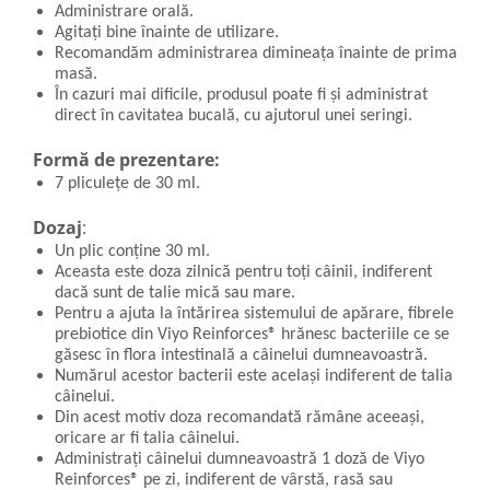
Administrare orală.
Agitați bine înainte de utilizare.
Recomandăm administrarea dimineața înainte de prima
masă.
În cazuri mai dificile, produsul poate fi și administrat
direct în cavitatea bucală, cu ajutorul unei seringi.
Formă de prezentare:
7 pliculețe de 30 ml.
Dozaj
:
Un plic conține 30 ml.
Aceasta este doza zilnică pentru toți câinii, indiferent
dacă sunt de talie mică sau mare.
Pentru a ajuta la întărirea sistemului de apărare, fibrele
prebiotice din Viyo Reinforces® hrănesc bacteriile ce se
găsesc în flora intestinală a câinelui dumneavoastră.
Numărul acestor bacterii este același indiferent de talia
câinelui.
Din acest motiv doza recomandată rămâne aceeași,
oricare ar fi talia câinelui.
Administrați câinelui dumneavoastră 1 doză de Viyo
Reinforces® pe zi, indiferent de vârstă, rasă sau