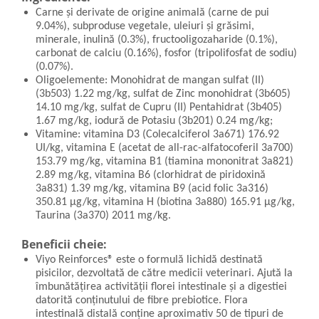
Carne și derivate de origine animală (carne de pui
9.04%), subproduse vegetale, uleiuri și grăsimi,
minerale, inulină (0.3%), fructooligozaharide (0.1%),
carbonat de calciu (0.16%), fosfor (tripolifosfat de sodiu)
(0.07%).
Oligoelemente: Monohidrat de mangan sulfat (II)
(3b503) 1.22 mg/kg, sulfat de Zinc monohidrat (3b605)
14.10 mg/kg, sulfat de Cupru (II) Pentahidrat (3b405)
1.67 mg/kg, iodură de Potasiu (3b201) 0.24 mg/kg;
Vitamine: vitamina D3 (Colecalciferol 3a671) 176.92
UI/kg, vitamina E (acetat de all-rac-alfatocoferil 3a700)
153.79 mg/kg, vitamina B1 (tiamina mononitrat 3a821)
2.89 mg/kg, vitamina B6 (clorhidrat de piridoxină
3a831) 1.39 mg/kg, vitamina B9 (acid folic 3a316)
350.81 µg/kg, vitamina H (biotina 3a880) 165.91 µg/kg,
Taurina (3a370) 2011 mg/kg.
Beneficii cheie:
Viyo Reinforces® este o formulă lichidă destinată
pisicilor, dezvoltată de către medicii veterinari. Ajută la
îmbunătățirea activității florei intestinale și a digestiei
datorită conținutului de fibre prebiotice. Flora
intestinală distală conține aproximativ 50 de tipuri de