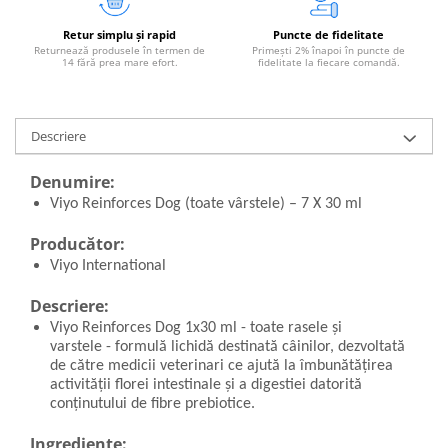
Retur simplu și rapid
Puncte de fidelitate
Returnează produsele în termen de
Primești 2% înapoi în puncte de
14 fără prea mare efort.
fidelitate la fiecare comandă.
Descriere
Denumire:
Viyo Reinforces Dog (toate vârstele) – 7 X 30 ml
Producător:
Viyo International
Descriere:
Viyo Reinforces Dog 1x30 ml - toate rasele și
varstele - formulă lichidă destinată câinilor, dezvoltată
de către medicii veterinari ce ajută la îmbunătățirea
activității florei intestinale și a digestiei datorită
conținutului de fibre prebiotice.
Ingrediente: