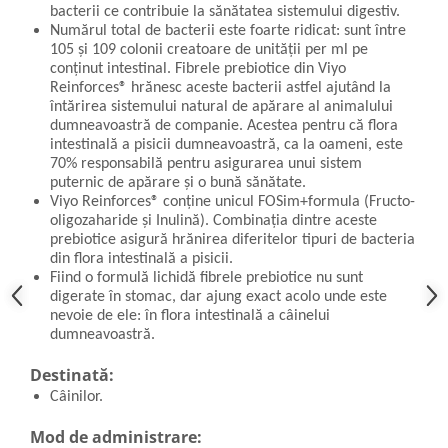
bacterii ce contribuie la sănătatea sistemului digestiv.
Numărul total de bacterii este foarte ridicat: sunt între
105 și 109 colonii creatoare de unității per ml pe
conținut intestinal. Fibrele prebiotice din Viyo
Reinforces® hrănesc aceste bacterii astfel ajutând la
întărirea sistemului natural de apărare al animalului
dumneavoastră de companie. Acestea pentru că flora
intestinală a pisicii dumneavoastră, ca la oameni, este
70% responsabilă pentru asigurarea unui sistem
puternic de apărare și o bună sănătate.
Viyo Reinforces® conține unicul FOSim+formula (Fructo-
oligozaharide și Inulină). Combinația dintre aceste
prebiotice asigură hrănirea diferitelor tipuri de bacteria
din flora intestinală a pisicii.
Fiind o formulă lichidă fibrele prebiotice nu sunt
digerate în stomac, dar ajung exact acolo unde este
nevoie de ele: în flora intestinală a câinelui
dumneavoastră.
Destinată:
Câinilor.
Mod de administrare: