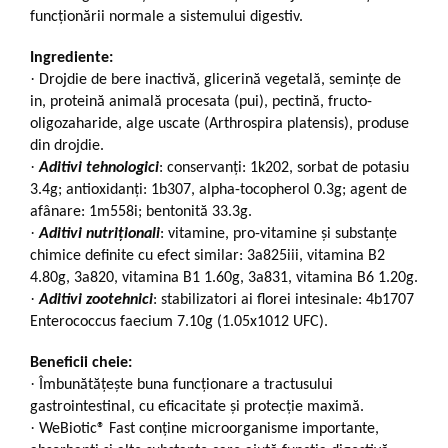
funcționării normale a sistemului digestiv.
Ingrediente:
·
Drojdie de bere inactivă, glicerină vegetală, semințe de
in, proteină animală procesata (pui), pectină, fructo-
oligozaharide, alge uscate (Arthrospira platensis), produse
din drojdie.
·
Aditivi tehnologici
: conservanți: 1k202, sorbat de potasiu
3.4g; antioxidanți: 1b307, alpha-tocopherol 0.3g; agent de
afânare: 1m558i; bentonită 33.3g.
·
Aditivi nutriționali
: vitamine, pro-vitamine și substanțe
chimice definite cu efect similar: 3a825iii, vitamina B2
4.80g, 3a820, vitamina B1 1.60g, 3a831, vitamina B6 1.20g.
·
Aditivi zootehnici
: stabilizatori ai florei intesinale: 4b1707
Enterococcus faecium 7.10g (1.05x1012 UFC).
Beneficii cheie:
·
Îmbunătățește buna funcționare a tractusului
gastrointestinal, cu eficacitate și protecție maximă.
·
WeBiotic® Fast conține microorganisme importante,