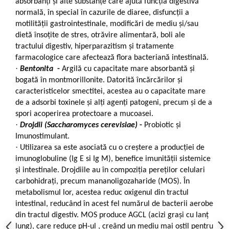
absorbanți și alte substanțe care ajută funcția digestivă
normală, în special în cazurile de diaree, disfuncții a
motilității gastrointestinale, modificări de mediu și/sau
dietă însoțite de stres, otrăvire alimentară, boli ale
tractului digestiv, hiperparazitism și tratamente
farmacologice care afectează flora bacteriană intestinală.
·
Bentonita
-
Argilă cu capacitate mare absorbantă și
bogată în montmorillonite. Datorită încărcărilor și
caracteristicelor smectitei, acestea au o capacitate mare
de a adsorbi toxinele și alți agenți patogeni, precum și de a
spori acoperirea protectoare a mucoasei.
·
Drojdii (Saccharomyces cerevisiae)
-
Probiotic și
Imunostimulant.
·
Utilizarea sa este asociată cu o creștere a producției de
imunoglobuline (Ig E si Ig M), benefice imunității sistemice
și intestinale. Drojdiile au în compoziția pereților celulari
carbohidrați, precum mananoligozaharide (MOS). În
metabolismul lor, acestea reduc oxigenul din tractul
intestinal, reducând în acest fel numărul de bacterii aerobe
din tractul digestiv. MOS produce AGCL (acizi grași cu lanț
lung), care reduce pH-ul , creând un mediu mai ostil pentru