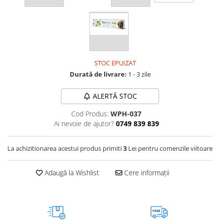
Vetoquinol
Periaj și Descâlcit Câini
Covorașe absorbante
Tiroida și Hormoni
Clești și Forfecuțe
Clești și Forfecuțe
VetPlus
Tractul Urinar și Rinichi
Diverse
Accesorii Pisici
Virbac
Tratamentul Rănilor
Accesorii Câini
Dispozitive pentru administrare
Viyo
Alte Afecțiuni
tratamente
STOC EPUIZAT
Medalioane
Wepharm
Medalioane
Durată de livrare:
1 - 3 zile
Dispozitive pentru administrare
Zoetis
tratamente
Rucsace și Articole de Transport
ALERTĂ STOC
Hamuri, Zgărzi și Lese
Dispozitive Automate pentru
Hrănire
Cod Produs:
WPH-037
Ai nevoie de ajutor?
0749 839 839
La achizitionarea acestui produs primiti
3
Lei pentru comenzile viitoare
Adaugă la Wishlist
Cere informații