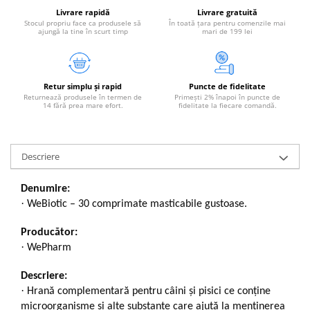
Livrare rapidă
Livrare gratuită
Stocul propriu face ca produsele să
În toată țara pentru comenzile mai
ajungă la tine în scurt timp
mari de 199 lei
Retur simplu și rapid
Puncte de fidelitate
Returnează produsele în termen de
Primești 2% înapoi în puncte de
14 fără prea mare efort.
fidelitate la fiecare comandă.
Descriere
Denumire:
·
WeBiotic – 30 comprimate masticabile gustoase.
Producător:
·
WePharm
Descriere:
·
Hrană complementară pentru câini și pisici ce conține
microorganisme și alte substanțe care ajută la menținerea