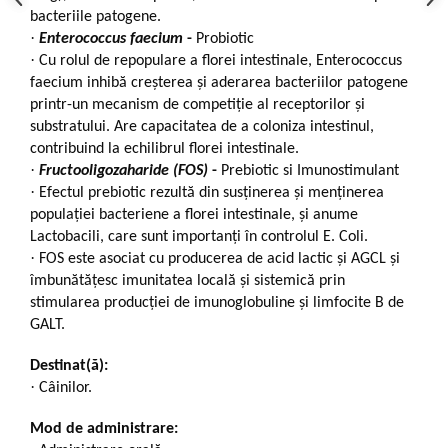
bacteriile patogene.
·
Enterococcus faecium
-
Probiotic
·
Cu rolul de repopulare a florei intestinale, Enterococcus
faecium inhibă creșterea și aderarea bacteriilor patogene
printr-un mecanism de competiție al receptorilor și
substratului. Are capacitatea de a coloniza intestinul,
contribuind la echilibrul florei intestinale.
·
Fructooligozaharide (FOS)
-
Prebiotic si Imunostimulant
·
Efectul prebiotic rezultă din susținerea și menținerea
populației bacteriene a florei intestinale, și anume
Lactobacili, care sunt importanți în controlul E. Coli.
·
FOS este asociat cu producerea de acid lactic și AGCL și
îmbunătățesc imunitatea locală și sistemică prin
stimularea producției de imunoglobuline și limfocite B de
GALT.
Destinat(ă):
·
Câinilor.
Mod de administrare: