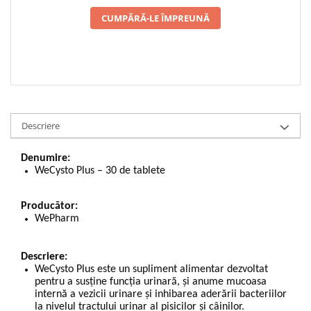
CUMPĂRĂ-LE ÎMPREUNĂ
Descriere
Denumire:
WeCysto Plus – 30 de tablete
Producător:
WePharm
Descriere:
WeCysto Plus este un supliment alimentar dezvoltat
pentru a susține funcția urinară, și anume mucoasa
internă a vezicii urinare și inhibarea aderării bacteriilor
la nivelul tractului urinar al pisicilor și câinilor.