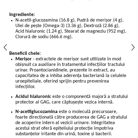
Ingrediente:
N-acetil-glucozamina (16.8 g), Pudră de merișor (4 g),
Ulei de pește (Omega-3) (3.36 g), Dextroză (2.86 g),
Acid hialuronic (1.24 g), Stearat de magneziu (952 mg),
Clorură de sodiu (666.6 mg).
Beneficii cheie:
Merișor
- extractele de merișor sunt utilizate în mod
obișnuit ca auxiliare în tratamentul infecțiilor tractului
urinar. Proantocianidinele, prezente în extract, au
capacitatea de a inhiba aderența bacteriană la celulele
uroepiteliale, oferind sprijin pentru prevenirea
infecțiilor.
Acidul hialuronic
este o componentă majoră a stratului
protector al GAG, care căptușește vezica internă.
N-acetilglucozamina
este o moleculă precursoare,
foarte direcționată către producerea de GAG a stratului
de acoperire intern al vezicii urinare. Integritatea
acestui strat oferă epiteliului protecție împotriva
substanțelor iritante din urină, toxine și bacterii.