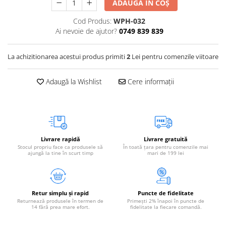
ADAUGĂ ÎN COȘ
Vetoquinol
Periaj și Descâlcit Câini
Covorașe absorbante
Tiroida și Hormoni
Cod Produs:
WPH-032
Clești și Forfecuțe
Clești și Forfecuțe
VetPlus
Tractul Urinar și Rinichi
Ai nevoie de ajutor?
0749 839 839
Diverse
Accesorii Pisici
Virbac
Tratamentul Rănilor
Accesorii Câini
Dispozitive pentru administrare
Viyo
La achizitionarea acestui produs primiti
2
Lei pentru comenzile viitoare
Alte Afecțiuni
tratamente
Medalioane
Wepharm
Medalioane
Dispozitive pentru administrare
Adaugă la Wishlist
Cere informații
Zoetis
tratamente
Rucsace și Articole de Transport
Hamuri, Zgărzi și Lese
Dispozitive Automate pentru
Hrănire
Livrare rapidă
Livrare gratuită
Stocul propriu face ca produsele să
În toată țara pentru comenzile mai
ajungă la tine în scurt timp
mari de 199 lei
Retur simplu și rapid
Puncte de fidelitate
Returnează produsele în termen de
Primești 2% înapoi în puncte de
14 fără prea mare efort.
fidelitate la fiecare comandă.