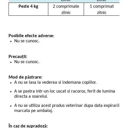
zilnic
zilnic
Peste 4 kg
2 comprimate
1 comprimat
zilnic
zilnic
Posibile efecte adverse
:
Nu se cunosc.
Precauții:
Nu se cunosc.
Mod de păstrare:
A nu se lasa la vederea si indemana copiilor.
A se pastra intr-un loc uscat si racoros, ferit de lumina
directa a soarelui.
A nu se utiliza acest produs veterinar dupa data expirarii
marcata pe ambalaj.
În caz de supradoză: