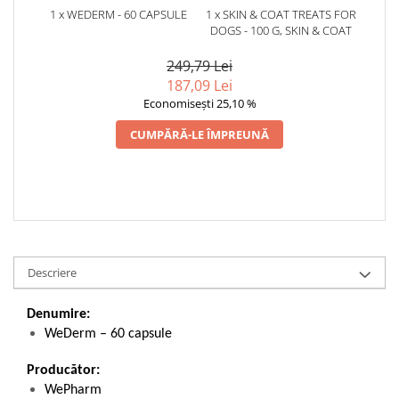
1 x WEDERM - 60 CAPSULE
1 x SKIN & COAT TREATS FOR
DOGS - 100 G, SKIN & COAT
249,79 Lei
187,09 Lei
Economisești 25,10 %
CUMPĂRĂ-LE ÎMPREUNĂ
Descriere
Denumire:
WeDerm – 60 capsule
Producător:
WePharm