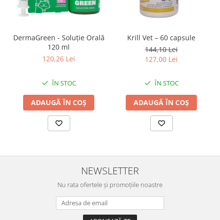
DermaGreen - Soluție Orală
Krill Vet – 60 capsule
120 ml
144,10 Lei
120,26 Lei
127,00 Lei
ÎN STOC
ÎN STOC
ADAUGĂ ÎN COȘ
ADAUGĂ ÎN COȘ
NEWSLETTER
Nu rata ofertele și promoțiile noastre