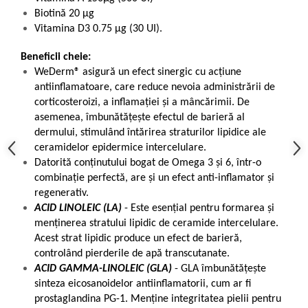
Biotină 20 µg
Vitamina D3 0.75 µg (30 UI).
Beneficii cheie:
WeDerm® asigură un efect sinergic cu acțiune
antiinflamatoare, care reduce nevoia administrării de
corticosteroizi, a inflamației și a mâncărimii. De
asemenea, îmbunătățește efectul de barieră al
dermului, stimulând întărirea straturilor lipidice ale
ceramidelor epidermice intercelulare.
Datorită conținutului bogat de Omega 3 și 6, într-o
combinație perfectă, are și un efect anti-inflamator și
regenerativ.
ACID LINOLEIC (LA)
- Este esențial pentru formarea și
menținerea stratului lipidic de ceramide intercelulare.
Acest strat lipidic produce un efect de barieră,
controlând pierderile de apă transcutanate.
ACID GAMMA-LINOLEIC (GLA)
- GLA îmbunătățește
sinteza eicosanoidelor antiinflamatorii, cum ar fi
prostaglandina PG-1. Menține integritatea pielii pentru