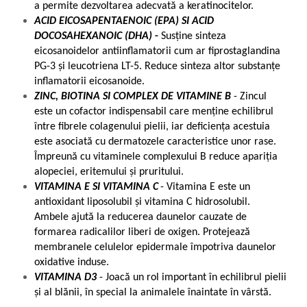
a permite dezvoltarea adecvată a keratinocitelor.
ACID EICOSAPENTAENOIC (EPA) SI ACID
DOCOSAHEXANOIC (DHA)
-
Susține sinteza
eicosanoidelor antiinflamatorii cum ar fiprostaglandina
PG-3 și leucotriena LT-5. Reduce sinteza altor substanțe
inflamatorii eicosanoide.
ZINC, BIOTINA SI COMPLEX DE VITAMINE B
- Zincul
este un cofactor indispensabil care menține echilibrul
între ­fibrele colagenului pielii, iar de­ficiența acestuia
este asociată cu dermatozele caracteristice unor rase.
Împreună cu vitaminele complexului B reduce apariția
alopeciei, eritemului și pruritului.
VITAMINA E SI VITAMINA C
- Vitamina E este un
antioxidant liposolubil și vitamina C hidrosolubil.
Ambele ajută la reducerea daunelor cauzate de
formarea radicalilor liberi de oxigen. Protejează
membranele celulelor epidermale împotriva daunelor
oxidative induse.
VITAMINA D3
- Joacă un rol important în echilibrul pielii
și al blănii, în special la animalele înaintate în vârstă.