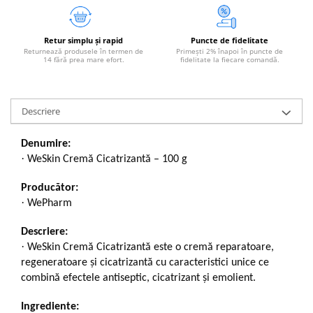
Retur simplu și rapid
Puncte de fidelitate
Returnează produsele în termen de
Primești 2% înapoi în puncte de
14 fără prea mare efort.
fidelitate la fiecare comandă.
Descriere
Denumire:
·
WeSkin Cremă Cicatrizantă – 100 g
Producător:
·
WePharm
Descriere:
·
WeSkin Cremă Cicatrizantă este o cremă reparatoare,
regeneratoare și cicatrizantă cu caracteristici unice ce
combină efectele antiseptic, cicatrizant și emolient.
Ingrediente: