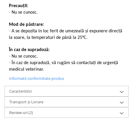
Precauții:
·
Nu se cunosc.
Mod de păstrare:
·
A se depozita în loc ferit de umezeală și expunere directă
la soare, la temperaturi de până la 25°C.
În caz de supradoză:
·
Nu se cunosc.
·
În caz de supradoză, vă rugăm să contactați de urgență
medicul veterinar.
Informatii conformitate produs
Caracteristici
Transport și Livrare
Review-uri
(2)