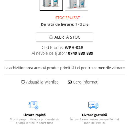
Vetoquinol
Periaj și Descâlcit Câini
Covorașe absorbante
Tiroida și Hormoni
Clești și Forfecuțe
Clești și Forfecuțe
VetPlus
Tractul Urinar și Rinichi
STOC EPUIZAT
Diverse
Accesorii Pisici
Virbac
Durată de livrare:
1 - 3 zile
Tratamentul Rănilor
Accesorii Câini
Dispozitive pentru administrare
Viyo
Alte Afecțiuni
tratamente
ALERTĂ STOC
Medalioane
Wepharm
Medalioane
Dispozitive pentru administrare
Cod Produs:
WPH-029
Zoetis
tratamente
Rucsace și Articole de Transport
Ai nevoie de ajutor?
0749 839 839
Hamuri, Zgărzi și Lese
Dispozitive Automate pentru
Hrănire
La achizitionarea acestui produs primiti
2
Lei pentru comenzile viitoare
Adaugă la Wishlist
Cere informații
Livrare rapidă
Livrare gratuită
Stocul propriu face ca produsele să
În toată țara pentru comenzile mai
ajungă la tine în scurt timp
mari de 199 lei