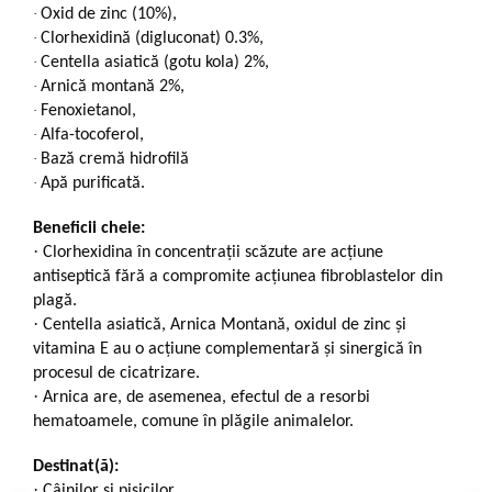
·
Oxid de zinc (10%),
·
Clorhexidină (digluconat) 0.3%,
·
Centella asiatică (gotu kola) 2%,
·
Arnică montană 2%,
·
Fenoxietanol,
·
Alfa-tocoferol,
·
Bază cremă hidrofilă
·
Apă purificată.
Beneficii cheie:
·
Clorhexidina în concentrații scăzute are acțiune
antiseptică fără a compromite acțiunea fibroblastelor din
plagă.
·
Centella asiatică, Arnica Montană, oxidul de zinc și
vitamina E au o acțiune complementară și sinergică în
procesul de cicatrizare.
·
Arnica are, de asemenea, efectul de a resorbi
hematoamele, comune în plăgile animalelor.
Destinat(ă):
·
Câinilor și pisicilor.