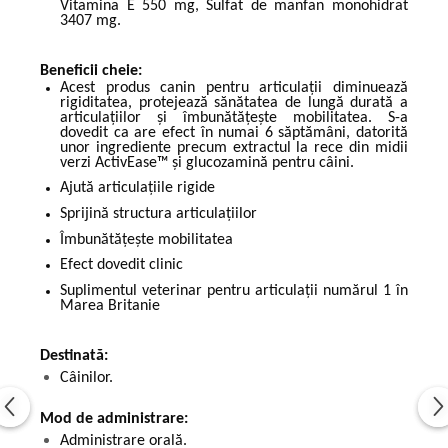
Vitamina E 550 mg, Sulfat de manfan monohidrat
3407 mg.
Beneficii cheie:
Acest produs canin pentru articulații diminuează
rigiditatea, protejează sănătatea de lungă durată a
articulațiilor și îmbunătățește mobilitatea. S-a
dovedit ca are efect în numai 6 săptămâni, datorită
unor ingrediente precum extractul la rece din midii
verzi ActivEase™ și glucozamină pentru câini.
Ajută articulațiile rigide
Sprijină structura articulațiilor
Îmbunătățește mobilitatea
Efect dovedit clinic
Suplimentul veterinar pentru articulații numărul 1 în
Marea Britanie
Destinată:
Câinilor.
Mod de administrare:
Administrare orală.