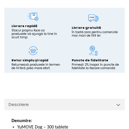
Livrare rapidă
Livrare gratuită
Stocul propriu face ca
În toată țara pentru comenzile
produsele să ajungă la tine în
mai mari de 199 lei
scurt timp
Retur simplu și rapid
Puncte de fidelitate
Returnează produsele în termen
Primești 2% înapoi în puncte de
de 14 fără prea mare efort.
fidelitate la fiecare comandă.
Descriere
Denumire:
YuMOVE Dog – 300 tablete