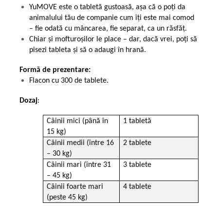
YuMOVE este o tabletă gustoasă, așa că o poți da
animalului tău de companie cum îți este mai comod
– fie odată cu mâncarea, fie separat, ca un răsfăț.
Chiar și mofturoșilor le place – dar, dacă vrei, poți să
pisezi tableta și să o adaugi în hrană.
Formă de prezentare:
Flacon cu 300 de tablete.
Dozaj
:
Câinii mici (până în
1 tabletă
15 kg)
Câinii medii (între 16
2 tablete
– 30 kg)
Câinii mari (între 31
3 tablete
– 45 kg)
Câinii foarte mari
4 tablete
(peste 45 kg)