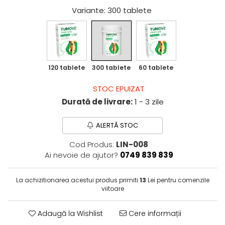
Suplimente Imunitate și
Vetoquinol
Variante
: 300 tablete
Periaj și Descâlcit Câini
Covorașe absorbante
Vitamine
Clești și Forfecuțe
Clești și Forfecuțe
VetPlus
Tiroida și Hormoni
Diverse
Accesorii Pisici
Virbac
Tractul Urinar și Rinichi
Accesorii Câini
Dispozitive pentru administrare
Viyo
tratamente
Tratamentul Rănilor
Medalioane
120 tablete
300 tablete
60 tablete
Wepharm
Medalioane
Dispozitive pentru administrare
Alte Afecțiuni
Zoetis
tratamente
Rucsace și Articole de Transport
STOC EPUIZAT
Hamuri, Zgărzi și Lese
Dispozitive Automate pentru
Durată de livrare:
1 - 3 zile
Hrănire
ALERTĂ STOC
Cod Produs:
LIN-008
Ai nevoie de ajutor?
0749 839 839
La achizitionarea acestui produs primiti
13
Lei pentru comenzile
viitoare
Adaugă la Wishlist
Cere informații