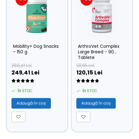
Mobility+ Dog Snacks
ArthroVet Complex
- 150 g
Large Breed - 90
Tablete
269,41 Lei
131,65 Lei
249,41 Lei
120,15 Lei
ÎN STOC
ÎN STOC
Adaugă în coș
Adaugă în coș