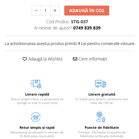
Vetoquinol
Periaj și Descâlcit Câini
Covorașe absorbante
Tiroida și Hormoni
ADAUGĂ ÎN COȘ
Clești și Forfecuțe
Clești și Forfecuțe
VetPlus
Tractul Urinar și Rinichi
Cod Produs:
STG-037
Diverse
Accesorii Pisici
Virbac
Tratamentul Rănilor
Ai nevoie de ajutor?
0749 839 839
Accesorii Câini
Dispozitive pentru administrare
Viyo
Alte Afecțiuni
tratamente
Medalioane
La achizitionarea acestui produs primiti
1
Lei pentru comenzile viitoare
Wepharm
Medalioane
Dispozitive pentru administrare
Zoetis
tratamente
Rucsace și Articole de Transport
Adaugă la Wishlist
Cere informații
Hamuri, Zgărzi și Lese
Dispozitive Automate pentru
Hrănire
Livrare rapidă
Livrare gratuită
Stocul propriu face ca produsele să
În toată țara pentru comenzile mai
ajungă la tine în scurt timp
mari de 199 lei
Retur simplu și rapid
Puncte de fidelitate
Returnează produsele în termen de
Primești 2% înapoi în puncte de
14 fără prea mare efort.
fidelitate la fiecare comandă.