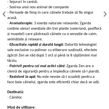
-
Sejururi în canisă;
-
Sosirea unui nou animal de companie
-
Perioade de timp în care câinele trebuie să fie singur
acasă.
·
Aromaterapie
: 3 esențe naturale relaxante;
Zgarda
conține uleiuri esențiale din trei plante (valeriană, pasifloră
și mușețel) care păstrează câinele cu o senzație de calm,
seninătate și relaxare.
·
Eficacitate rapidă și durată lungă:
Datorită tehnologiei
sale exclusive cu polimer cu eliberare susținută, efectele
zgărzii Zen se văd după 1 oră și până la 8 săptămâni mai
târziu.
·
Potrivit pentru cei mai activi câini:
Zgarda Zen are o
clemă de siguranță pentru a împiedica câinele să-l piardă.
·
Rezistent la apă:
Nu este nevoie să-l scoateți pentru a
face baie câinelui, zgarda este eficientă chiar dacă se udă.
Destinată:
·
Câinilor.
Mod de utilizare: