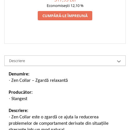
Economisești 12,10 %
CUMPĂRĂ-LE ÎMPREUNĂ
Descriere
Denumire:
·
Zen Collar – Zgardă relaxantă
Producător:
·
Stangest
Descriere:
·
Zen Collar este o zgardă ce ajuta la reducerea
problemelor de comportament derivate din situațiile
stresante într-un mod natural.