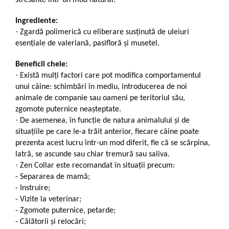
Ingrediente:
·
Zgardă polimerică cu eliberare susținută de uleiuri
esențiale de valeriană, pasifloră și musetel.
Beneficii cheie:
·
Există mulți factori care pot modifica comportamentul
unui câine: schimbări în mediu, introducerea de noi
animale de companie sau oameni pe teritoriul său,
zgomote puternice neașteptate.
·
De asemenea, în funcție de natura animalului și de
situațiile pe care le-a trăit anterior, fiecare câine poate
prezenta acest lucru într-un mod diferit, fie că se scărpina,
latră, se ascunde sau chiar tremură sau saliva.
·
Zen Collar este recomandat în situații precum:
-
Separarea de mamă;
-
Instruire;
-
Vizite la veterinar;
-
Zgomote puternice, petarde;
-
Călătorii și relocări;