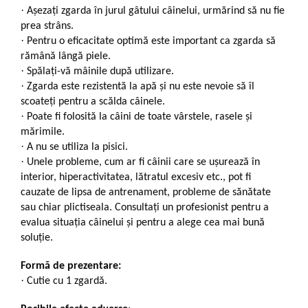
·
Așezați zgarda în jurul gâtului câinelui, urmărind să nu fie
prea strâns.
·
Pentru o eficacitate optimă este important ca zgarda să
rămână lângă piele.
·
Spălați-vă mâinile după utilizare.
·
Zgarda este rezistentă la apă și nu este nevoie să îl
scoateți pentru a scălda câinele.
·
Poate fi folosită la câini de toate vârstele, rasele și
mărimile.
·
A nu se utiliza la pisici.
·
Unele probleme, cum ar fi câinii care se ușurează în
interior, hiperactivitatea, lătratul excesiv etc., pot fi
cauzate de lipsa de antrenament, probleme de sănătate
sau chiar plictiseala. Consultați un profesionist pentru a
evalua situația câinelui și pentru a alege cea mai bună
soluție.
Formă de prezentare:
·
Cutie cu 1 zgardă.