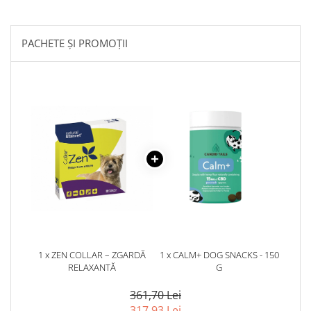
PACHETE ȘI PROMOȚII
1 x ZEN COLLAR – ZGARDĂ
1 x CALM+ DOG SNACKS - 150
RELAXANTĂ
G
361,70 Lei
317,93 Lei