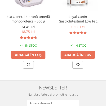
SOLO IEPURE hrană umedă
Royal Canin
monoproteică - 300 g
GastroIntestinal Low Fat
Dog– 420 g
24,41 Lei
19,06 Lei
18,75 Lei
ÎN STOC
ÎN STOC
ADAUGĂ ÎN COȘ
ADAUGĂ ÎN COȘ
NEWSLETTER
Nu rata ofertele și promoțiile noastre