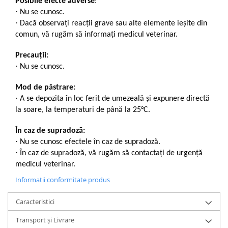
Posibile efecte adverse
:
·
Nu se cunosc.
·
Dacă observaţi reacţii grave sau alte elemente ieșite din
comun, vă rugăm să informați medicul veterinar.
Precauții:
·
Nu se cunosc.
Mod de păstrare:
·
A se depozita în loc ferit de umezeală și expunere directă
la soare, la temperaturi de până la 25°C.
În caz de supradoză:
·
Nu se cunosc efectele în caz de supradoză.
·
În caz de supradoză, vă rugăm să contactați de urgență
medicul veterinar.
Informatii conformitate produs
Caracteristici
Transport și Livrare