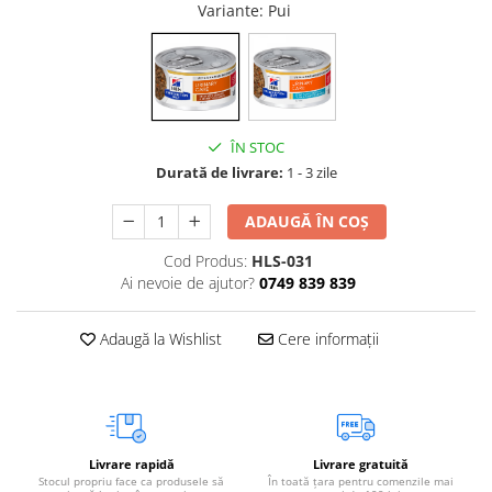
Variante
: Pui
Vetoquinol
Periaj și Descâlcit Câini
Covorașe absorbante
Tiroida și Hormoni
Clești și Forfecuțe
Clești și Forfecuțe
VetPlus
Tractul Urinar și Rinichi
Diverse
Accesorii Pisici
Virbac
Tratamentul Rănilor
Accesorii Câini
Dispozitive pentru administrare
Viyo
Alte Afecțiuni
tratamente
Medalioane
ÎN STOC
Wepharm
Medalioane
Dispozitive pentru administrare
Durată de livrare:
1 - 3 zile
Zoetis
tratamente
Rucsace și Articole de Transport
ADAUGĂ ÎN COȘ
Hamuri, Zgărzi și Lese
Dispozitive Automate pentru
Hrănire
Cod Produs:
HLS-031
Ai nevoie de ajutor?
0749 839 839
Adaugă la Wishlist
Cere informații
Livrare rapidă
Livrare gratuită
Stocul propriu face ca produsele să
În toată țara pentru comenzile mai