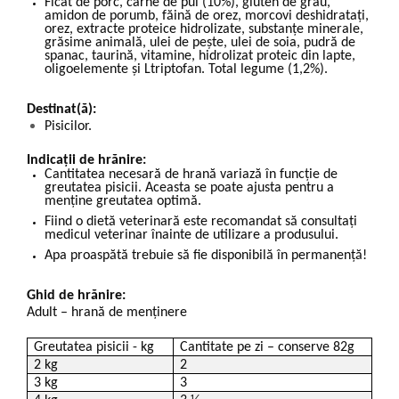
Ficat de porc, carne de pui (10%), gluten de grâu,
amidon de porumb, făină de orez, morcovi deshidrataţi,
orez, extracte proteice hidrolizate, substanţe minerale,
grăsime animală, ulei de peşte, ulei de soia, pudră de
spanac, taurină, vitamine, hidrolizat proteic din lapte,
oligoelemente şi Ltriptofan. Total legume (1,2%).
Destinat(ă):
Pisicilor.
Indicații de hrănire:
Cantitatea necesară de hrană variază în funcție de
greutatea pisicii. Aceasta se poate ajusta pentru a
menține greutatea optimă.
Fiind o dietă veterinară este recomandat să consultați
medicul veterinar înainte de utilizare a produsului.
Apa proaspătă trebuie să fie disponibilă în permanență!
Ghid de hrănire:
Adult – hrană de menținere
Greutatea pisicii - kg
Cantitate pe zi – conserve 82g
2 kg
2
3 kg
3