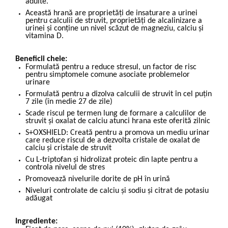
adulte.
Această hrană are proprietăţi de insaturare a urinei
pentru calculii de struvit, proprietăţi de alcalinizare a
urinei şi conţine un nivel scăzut de magneziu, calciu şi
vitamina D.
Beneficii cheie:
Formulată pentru a reduce stresul, un factor de risc
pentru simptomele comune asociate problemelor
urinare
Formulată pentru a dizolva calculii de struvit în cel puțin
7 zile (în medie 27 de zile)
Scade riscul pe termen lung de formare a calculilor de
struvit și oxalat de calciu atunci hrana este oferită zilnic
S+OXSHIELD: Creată pentru a promova un mediu urinar
care reduce riscul de a dezvolta cristale de oxalat de
calciu și cristale de struvit
Cu L-triptofan și hidrolizat proteic din lapte pentru a
controla nivelul de stres
Promovează nivelurile dorite de pH în urină
Niveluri controlate de calciu și sodiu și citrat de potasiu
adăugat
Ingrediente: