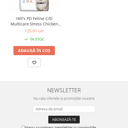
Hill's PD Feline C/D
Multicare Stress Chicken
1.5 kg
125,01 Lei
ÎN STOC
ADAUGĂ ÎN COȘ
NEWSLETTER
Nu rata ofertele și promoțiile noastre
Vreau sa primesc newsletter cu promotiile