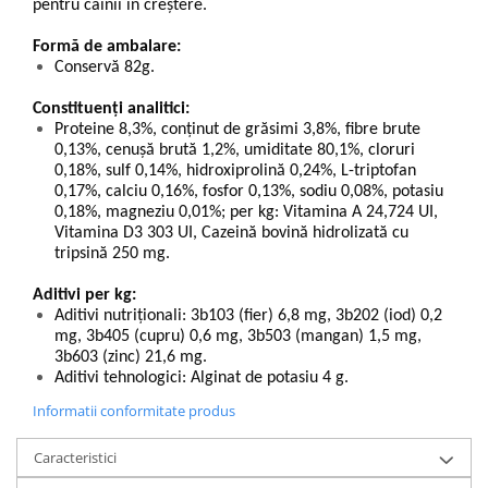
pentru câinii în creștere.
Formă de ambalare:
Conservă 82g.
Constituenți analitici:
Proteine 8,3%, conţinut de grăsimi 3,8%, fibre brute
0,13%, cenuşă brută 1,2%, umiditate 80,1%, cloruri
0,18%, sulf 0,14%, hidroxiprolină 0,24%, L-triptofan
0,17%, calciu 0,16%, fosfor 0,13%, sodiu 0,08%, potasiu
0,18%, magneziu 0,01%; per kg: Vitamina A 24,724 UI,
Vitamina D3 303 UI, Cazeină bovină hidrolizată cu
tripsină 250 mg.
Aditivi per kg:
Aditivi nutriţionali: 3b103 (fier) 6,8 mg, 3b202 (iod) 0,2
mg, 3b405 (cupru) 0,6 mg,
3b503 (mangan) 1,5 mg,
3b603 (zinc) 21,6 mg.
Aditivi tehnologici: Alginat de potasiu 4 g.
Informatii conformitate produs
Caracteristici