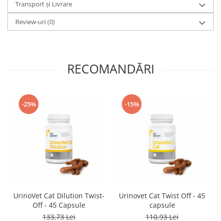
Transport și Livrare
Review-uri
(0)
RECOMANDĂRI
-25%
-15%
UrinoVet Cat Dilution Twist-
Urinovet Cat Twist Off - 45
Off - 45 Capsule
capsule
133,73 Lei
110,93 Lei