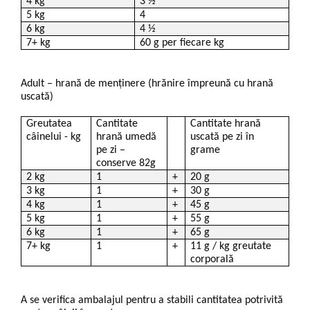
4 kg
3 ½
5 kg
4
6 kg
4 ½
7+ kg
60 g per fiecare kg
Adult – hrană de menținere (hrănire împreună cu hrană
uscată)
Greutatea
Cantitate
Cantitate hrană
câinelui - kg
hrană umedă
uscată pe zi în
pe zi –
grame
conserve 82g
2 kg
1
+
20 g
3 kg
1
+
30 g
4 kg
1
+
45 g
5 kg
1
+
55 g
6 kg
1
+
65 g
7+ kg
1
+
11 g / kg greutate
corporală
A se verifica ambalajul pentru a stabili cantitatea potrivită