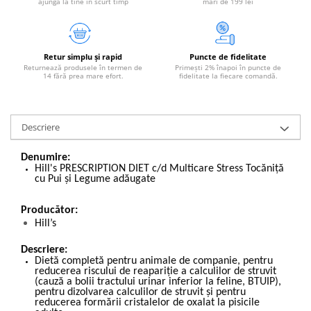
ajungă la tine în scurt timp
mari de 199 lei
Retur simplu și rapid
Puncte de fidelitate
Returnează produsele în termen de
Primești 2% înapoi în puncte de
14 fără prea mare efort.
fidelitate la fiecare comandă.
Descriere
Denumire:
Hill's PRESCRIPTION DIET c/d Multicare Stress Tocăniță
cu Pui și Legume adăugate
Producător:
Hill’s
Descriere:
Dietă completă pentru animale de companie, pentru
reducerea riscului de reapariţie a calculilor de struvit
(cauză a bolii tractului urinar inferior la feline, BTUIP),
pentru dizolvarea calculilor de struvit şi pentru
reducerea formării cristalelor de oxalat la pisicile